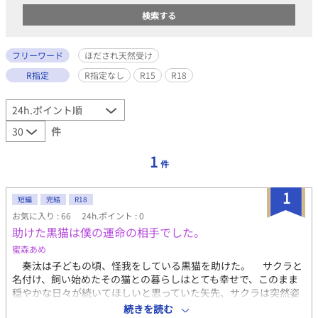
フリーワード
ほだされ天然受け
R指定
R指定なし
R15
R18
件
1
件
1
短編
完結
R18
お気に入り : 66
24h.ポイント : 0
助けた黒猫は僕の運命の相手でした。
蜜森あめ
奏汰は子どもの頃、怪我をしている黒猫を助けた。 サクラと
名付け、飼い始めたその猫との暮らしはとても幸せで、このまま
穏やかな日々が続いてほしいと思っていた矢先、サクラは突然姿
を消してしまう。 寂しさと淡い想いを胸に閉じ込めたまま月日
続きを読む