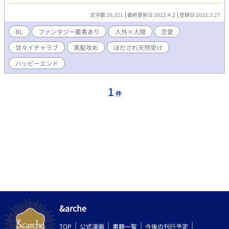
は過ぎ、大人になった奏汰の前に一人の青年が現れて……。 ち
ょっぴり俺様気質な溺愛攻めと、優しくて一途なほだされ受け。
文字数 26,321
最終更新日 2022.4.2
登録日 2022.3.27
運命の出会いを果たした二人の、不思議で甘々な再会愛のお話
です。 お話は本編７話完結しました。
BL
ファンタジー要素あり
人外×人間
恋愛
甘々イチャラブ
黒髪攻め
ほだされ天然受け
ハッピーエンド
1
件
&arche
TOP
公式漫画
書籍一覧
今後の刊行予定