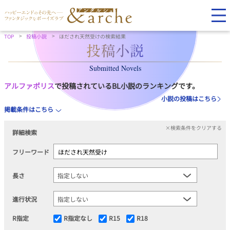
TOP
投稿小説
ほだされ天然受けの検索結果
Submitted Novels
アルファポリス
で投稿されているBL小説のランキングです。
小説の投稿はこちら
掲載条件はこちら
×検索条件をクリアする
詳細検索
フリーワード
長さ
進行状況
R指定
R指定なし
R15
R18