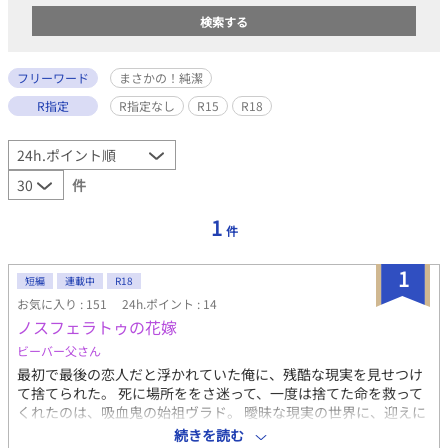
フリーワード
まさかの！純潔
R指定
R指定なし
R15
R18
件
1
件
1
短編
連載中
R18
お気に入り : 151
24h.ポイント : 14
ノスフェラトゥの花嫁
ビーバー父さん
最初で最後の恋人だと浮かれていた俺に、残酷な現実を見せつけ
て捨てられた。 死に場所ををさ迷って、一度は捨てた命を救って
くれたのは、吸血鬼の始祖ヴラド。 曖昧な現実の世界に、迎えに
来てくれたヴラドが色を蘇らせてくれた。 この人の愛だけが、俺
続きを読む