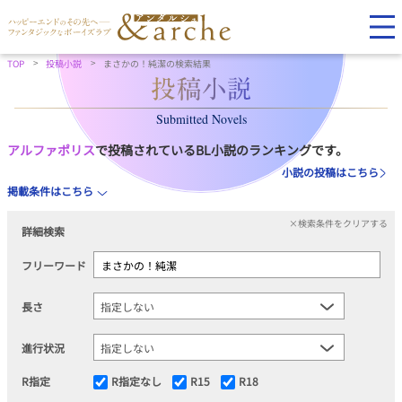
TOP
投稿小説
まさかの！純潔の検索結果
Submitted Novels
アルファポリス
で投稿されているBL小説のランキングです。
小説の投稿はこちら
掲載条件はこちら
×検索条件をクリアする
詳細検索
フリーワード
長さ
進行状況
R指定
R指定なし
R15
R18