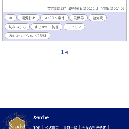
を蘇らせてくれる。
文字数 93,737
最終更新日 2020.10.19
登録日 2020.7.26
BL
溺愛甘々
スパダリ案件
異世界
健気受
切ないかも
まさかの！純潔
モフモフ
吸血鬼ワーウルフ狼聖獣
1
件
&arche
TOP
公式漫画
書籍一覧
今後の刊行予定