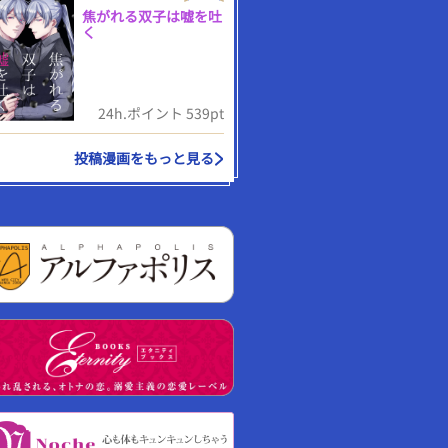
焦がれる双子は嘘を吐
く
24h.ポイント 539pt
投稿漫画をもっと見る