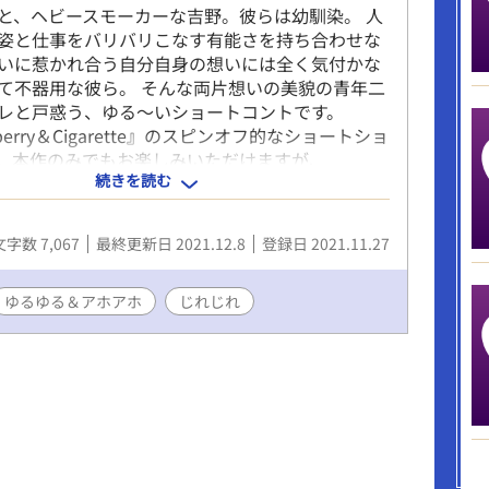
と、ヘビースモーカーな吉野。彼らは幼馴染。 人
姿と仕事をバリバリこなす有能さを持ち合わせな
いに惹かれ合う自分自身の想いには全く気付かな
て不器用な彼ら。 そんな両片想いの美貌の青年二
レと戸惑う、ゆる〜いショートコントです。
wberry＆Cigarette』のスピンオフ的なショートショ
。本作のみでもお楽しみいただけますが、
続きを読む
erry＆Cigarette』本編と合わせてお読みいただく
わいが濃くなります。 〈登場人物紹介〉 岡崎：端
に、かっちりと整えた艶やかな髪。すらりとしな
文字数 7,067
最終更新日 2021.12.8
登録日 2021.11.27
。センスの良いメガネをかけた、知的で鋭利な美
。普段は端麗な無表情を貫く。 吉野：無造作でや
ィな髪型に、鍛えられたメリハリのある長身。涼
ゆるゆる＆アホアホ
じれじれ
凛々しい顔立ちの爽やかな美青年。興味の対象以
まで素っ気なく、無関心。 リナ：吉野の元彼女。
に勤めるOL。整った顔立ちと柔らかく波打つロン
らりとスタイルの良い美人。勝気だが明るく、情
も。岡崎と吉野のじれったい両片想いを見抜いた
。 岡崎と吉野は、小学1年からの幼馴染。20年経
の繋がりが続く親友同士。