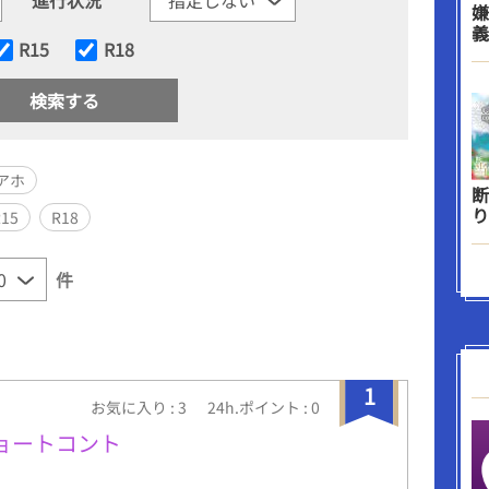
嫌
義
R15
R18
アホ
断
り
R15
R18
件
1
お気に入り : 3
24h.ポイント : 0
teショートコント