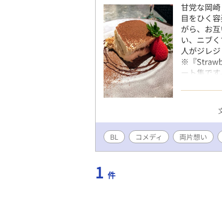
甘党な岡崎
目をひく容
がら、お互
い、ニブく
人がジレジ
※『Stra
ート集です
『Strawb
と、一層味
正な顔立ち
やかな細身
貌の持ち主
BL
コメディ
両片想い
やスポーテ
しげな瞳に
外にはあく
1
近くのビル
件
グの髪、す
に厚い一面
唯一の存在
った今もそ