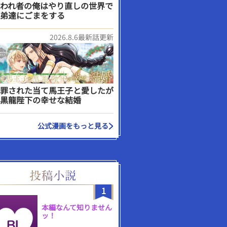
われ者の俺はやり直しの世界で
弟達にごまをする
2026.8.6最新話更新
罪された当て馬王子と愛したが
黒龍陛下の幸せな結婚
公式漫画をもっと見る
1
本編なんて知りません
ッ！