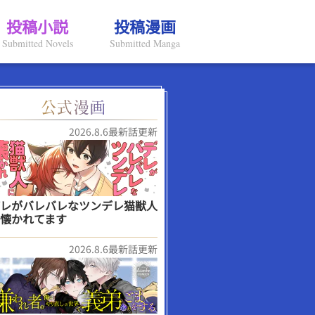
投稿小説
投稿漫画
Submitted Novels
Submitted Manga
2026.8.6最新話更新
レがバレバレなツンデレ猫獣人
懐かれてます
2026.8.6最新話更新