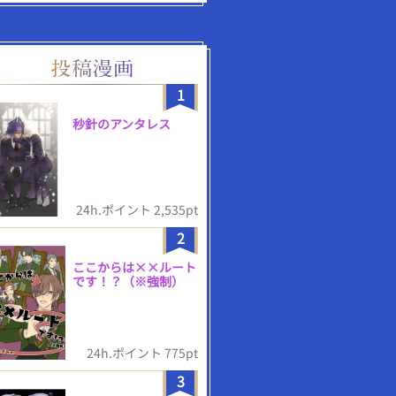
1
秒針のアンタレス
24h.ポイント 2,535pt
2
ここからは××ルート
です！？（※強制）
24h.ポイント 775pt
3