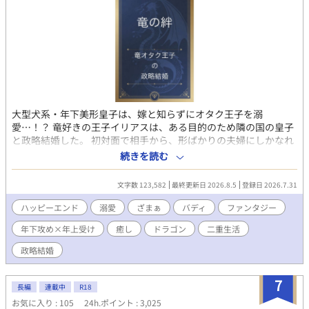
大型犬系・年下美形皇子は、嫁と知らずにオタク王子を溺
愛…！？ 竜好きの王子イリアスは、ある目的のため隣の国の皇子
と政略結婚した。 初対面で相手から、形ばかりの夫婦にしかなれ
ないと言われたイリアスは、下っ端竜騎兵「リリヤ」に変装し
続きを読む
て、大好きな竜の研究ざんまいの日々を送る――かと思いきや、
そこでうっかり結婚相手の皇子、マリクと出会ってしまう。 正体
文字数 123,582
最終更新日 2026.8.5
登録日 2026.7.31
を隠したまま竜の乗り方を教えるうちに、皇子は自分の嫁とも知
らず、「リリヤ」に執着しはじめて…。 すれ違いながらも夫婦に
ハッピーエンド
溺愛
ざまぁ
バディ
ファンタジー
なっていく二人のコメディ寄りドラゴンファンタジー。 ハッピー
年下攻め×年上受け
癒し
ドラゴン
二重生活
エンド&完結保証です！ ストーリー上、男性妊娠可能表現（オメ
ガバース ではない）があります。お楽しみください⭐︎ 攻 肉体
政略結婚
派 美形攻め 執着攻め 年下攻め 大型犬攻め 受 頭脳派 年
上受け 童貞受け 地味受け↔︎美人受け（スイッチ） ストーリ
7
ー 異世界ファンタジー 癒し すれ違い じれじれ
長編
連載中
R18
お気に入り : 105
24h.ポイント : 3,025