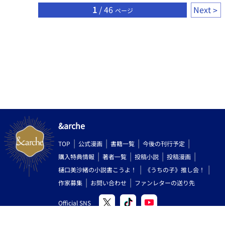
1
/ 46
Next
ページ
&arche
TOP
公式漫画
書籍一覧
今後の刊行予定
購入特典情報
著者一覧
投稿小説
投稿漫画
樋口美沙緒の小説書こうよ！
《うちの子》推し会！
作家募集
お問い合わせ
ファンレターの送り先
Official SNS