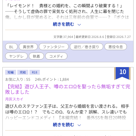
「レイモンド！ 貴様との婚約を、この瞬間より破棄する！」
──そうして虚偽の罪で呆気なく処刑され、人生に幕を閉じた
俺。しかし目が覚めると、それは三年前の自室で……？ 『ボクは
ラピス！ キミの人生を導く神使さ』 「なんて気味の悪いくらげ
続きを読む
だ」 三年契約の日雇い派遣でやってきた喋るくらげに導かれ、巻
き戻り生活が幕を開ける！ あとたった三年で、俺は生き残れるの
文字数 37,964
最終更新日 2026.8.6
登録日 2026.7.27
か！？ 生き残るために婚約者の王子──レオンを射止め、婚約
破棄と断罪フラグをへし折ろう！ 不思議なクラゲと共に頑張れレ
BL
異世界
ファンタジー
逆行／巻き戻り
悪役令息
イモンド、頑張れ派遣！ 給料いくらなんだろう！
ヤンデレ
執着
コメディ
10
短編
完結
R18
お気に入り : 55
24h.ポイント : 1,884
【完結】遊び人王子、噂のエロΩを娶ったら無垢すぎて完
敗しました
月灰スカイ
遊び人のステファン王子は、父王から婚姻を言い渡される。 相手
は噂のエロΩ！？ でもこのΩ、なんか変？ 誤解、スレ違いでも
ハッピーエンドコメディ！ 【本編完結！ 番外SSを毎日20時投
稿！】 R18話には※が付いています。 直接的な行為はありません
続きを読む
が、念のため付けています。