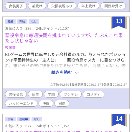
いの弟、弱りきった元いじめっ子、耽美な生徒会長にその露払い
女装男子
弟受け
欠損表現あり
年上受け
関西弁受け
の副会長、盲目の芸術家とその兄達、おかっぱ頭の着物男子、胡
散臭い糸目な美少年、寂しがりな近所の小学生にその色っぽい父
親、やる気のないひねくれ留年男子……選り取りみどりの男子達
13
長編
完結
なし
には第一印象をひっくり返す裏の顔が！？ ──以下注意事項──
お気に入り : 336
24h.ポイント : 1,107
※『』は電話やメッセージアプリのやり取りなど、（）は主人公
悪役令息に毎週決闘を挑まれていますが、たぶんこれ果
の心の声など、《》は主人公に聞き取り理解出来なかった外国語
たし状じゃない
など。 ※主人公総攻め。主人公は普通に浮気をします。 ※主人公
の心の声はうるさめ＆オタク色濃いめ。 ※受け達には全員ギャッ
夜凪蒼
プがあります。 ※登場人物のほとんどは貞操観念、倫理観などな
BLゲームの世界に転生した元会社員のルカ。与えられたポジショ
どが欠けています。 ※切り傷、火傷、手足の欠損、視覚障害等の
ンは平民特待生の「主人公」——悪役令息オスカーに目をつけら
特徴を持つ受けが登場し、その描写があります。 ※受け同士の絡
れ、嫌がらせの末に彼を断罪する役どころだ。 冗談じゃない。修
みがあります(ほぐし合い、キス等) ※コメディ風味です、あくま
羅場はご免だ。平穏に卒業するため、ルカは全力でオスカーを避
続きを読む
で風味です。 ※タイトルの後に（）でメインの登場人物名を記し
けることに決めた。 なのに。 「ルカ・ミレット！ 貴様に決闘を
てあります。順次全話実装予定です。 ×がある場合は性的描写
申し込む！」 なぜか毎週、果たし状が届く。決闘の種目は剣から
文字数 66,839
最終更新日 2026.7.27
登録日 2026.7.27
アリ、＋の場合は軽い絡みまでとなっております。
学力、そのうち料理勝負へと脱線していき、賭けの景品はなぜか
いつも俺の実家のパン。おまけに学院中が「今週もやってるな」
悪役令息
転生
学園
ツンデレ
コメディ
と生温かい。 ……あれ？ こいつ、俺に構ってほしいだけなんじ
ハッピーエンド
決闘
溺愛
ゃ？ 逃げるほど距離が縮まる、破滅フラグ回避（失敗中）の学園
BLコメディ。全年齢・純愛です。 ※本作は『小説家になろう』
『カクヨム』にも掲載しています。
14
長編
連載中
なし
お気に入り : 627
24h.ポイント : 1,052