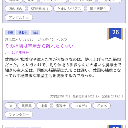
ほのぼの
SF要素あり
たまにシリアス
異世界転生
アンダルシュ
26
長編
連載中
R15
お気に入り : 2,095
24h.ポイント : 575
その捕虜は牢屋から離れたくない
さいはて旅行社
敵国の牢獄看守や軍人たちが大好きなのは、鍛え上げられた筋肉
だった。 というわけで、剣や体術の訓練なんか大嫌いな魔導士で
細身の主人公は、同僚の脳筋騎士たちとは違い、敵国の捕虜とな
っても平穏無事な牢屋生活を満喫するのであった。
文字数 756,719
最終更新日 2026.8.4
登録日 2025.2.5
BL
異世界
捕虜
魔導士
コメディ
ざまあ
ファンタジー