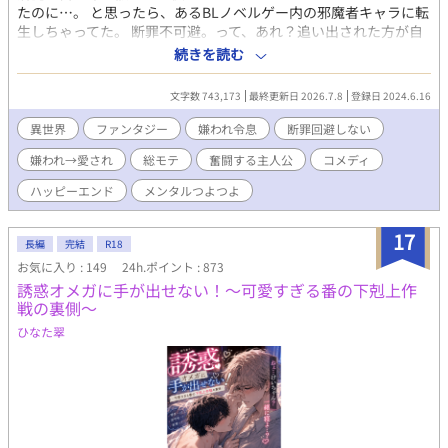
たのに…。 と思ったら、あるBLノベルゲー内の邪魔者キャラに転
生しちゃってた。 断罪不可避。って、あれ？追い出された方が自
由…だと？ よーし！あのキャラにもこのキャラにも嫌われて、頑
続きを読む
張って一日も早く断罪されるぞ！ と思ったのに上手くいかないの
は…何故？ すこしおバカなシャノンの断罪希望奮闘記。 いつもの
文字数 743,173
最終更新日 2026.7.8
登録日 2024.6.16
ごとくR18は保険です。 『チートな転生農家の息子は悪の公爵を
溺愛する』書籍化となりました。 7.10発売予定です。 お手に取っ
異世界
ファンタジー
嫌われ令息
断罪回避しない
て頂けたらとっても嬉しいです(｡>ㅅ<)✩⡱
嫌われ→愛され
総モテ
奮闘する主人公
コメディ
ハッピーエンド
メンタルつよつよ
17
長編
完結
R18
お気に入り : 149
24h.ポイント : 873
誘惑オメガに手が出せない！～可愛すぎる番の下剋上作
戦の裏側～
ひなた翠