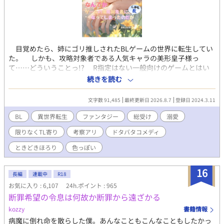
​目覚めたら、姉にゴリ推しされたBLゲームの世界に転生してい
た。 しかも、攻略対象者である人気キャラの美形皇子様っ
て……どういうことっ!? ​R指定はない一般向けのゲームとはい
え、ここは男と男が恋に落ちる世界。 友情のつもりで接したイ
続きを読む
ケメン騎士からも、純潔皇子の二つ名を持つ兄からも、なぜか熱
い視線を向けられてしまい――！？ ​「頼むからみんな、オレを攻
文字数 91,485
最終更新日 2026.8.7
登録日 2024.3.11
略しようとしないでくれ――!!」 ​迫り来る恋愛フラグを全力で
へし折りたい（元）男子高校生の、フラグ全折り奮闘記！ ​※全方
BL
異世界転生
ファンタジー
総受け
溺愛
位から執着されますが、R指定はありません（たぶん）。ハッピ
限りなくTL寄り
考察アリ
ドタバタコメディ
ーエンド確約、デス… ​【異世界転生 / BLゲーム / 勘違い・愛され /
ドタバタコメディ】 ※2026.05.20 更新再開 ○印のある本文中に
ときどきほろり
色っぽい
キャラクターのイメージボードが挿入されています。お含みおき
ください。
16
長編
連載中
R18
お気に入り : 6,107
24h.ポイント : 965
断罪希望の令息は何故か断罪から遠ざかる
kozzy
書籍情報
病魔に倒れ命を散らした僕。あんなこともこんなこともしたかっ