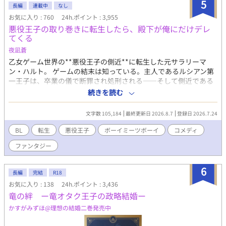
5
長編
連載中
なし
お気に入り : 760
24h.ポイント : 3,955
悪役王子の取り巻きに転生したら、殿下が俺にだけデレ
てくる
夜凪蒼
乙女ゲーム世界の**悪役王子の側近**に転生した元サラリーマ
ン・ハルト。 ゲームの結末は知っている。主人であるルシアン第
一王子は、卒業の儀で断罪され処刑される——そして側近である
自分も、もれなく一緒に。 死にたくない。だから殿下の好感度を
続きを読む
上げて、処刑エンドを全力回避する。それだけのはずだった。 な
のにこの殿下、「凍った王子」と恐れられているくせに、俺にだ
文字数 105,184
最終更新日 2026.8.7
登録日 2026.7.24
け野良猫を見せてくるし、俺にだけ詩を読み聞かせてくるし、俺
にだけ——笑う。 「お前は、なぜ俺のそばにいる」 「取り巻きで
BL
転生
悪役王子
ボーイミーツボーイ
コメディ
すから」 「……そうか」 筋書きを変えるだけのつもりだった。
ファンタジー
こいつの笑顔を守りたくなるなんて、聞いてない。 --- ※本作は
『小説家になろう』『カクヨム』にも掲載しています。
6
長編
完結
R18
お気に入り : 138
24h.ポイント : 3,436
竜の絆 ー竜オタク王子の政略結婚ー
かすがみずほ@理想の結婚二巻発売中