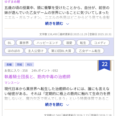
ゆずまめ鯉
五歳の頃の授業中、頭に衝撃を受けたことから、自分が、前世の
妹が遊んでいた乙女ゲームの世界にいることに気づいてしまった
ニエル・ガルフィオン。 ニエルの外見はどこからどう見ても金髪
碧眼の美少年。しかもヒロインとはくっつかないモブキャラだっ
続きを読む
たので、伯爵家次男として悠々自適に暮らそうとしていた。 これ
なら異性にもモテると信じて疑わなかった。 ところが、正ヒロイ
文字数 138,490
最終更新日 2025.11.29
登録日 2025.10.31
ンであるイリーナと結ばれるはずのチート級メインキャラである
ユージン・アイアンズが熱心に構うのは、モブで攻略対象外のニ
BL
異世界
ハッピーエンド
溺愛
転生
コメディ
エルで……！？ ★はキス以上の内容のときにサブタイトルにつけ
ほのぼの
主人公受け
第13回BL大賞
乙女ゲーム転生
ています。 ユージン・アイアンズ(19)×ニエル・ガルフィオン
(19) 公爵家嫡男と伯爵家次男の同い年の乙女ゲー転生BLです。
22
長編
完結
R15
お気に入り : 358
24h.ポイント : 692
執着騎士団長と、筋肉中毒の治癒師
マンスーン
現代日本から異世界へ転生した治癒師のレオには、誰にも言えな
い秘密がある。 それは「定期的に極上の筋肉に触れて生命力を摂
取しないと、魔力欠乏で死んでしまう」という特異体質であるこ
と！ ​命をつなぐため、そして何より己のフェティシズムを満たす
続きを読む
ため、レオがターゲットに選んだのは「氷の騎士団長」と恐れら
れる英雄ガドリエル。 ​「あぁっ、すごい……硬いですガドリエル
文字数 62,560
最終更新日 2026.2.23
登録日 2026.2.18