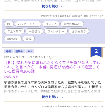
われ、そのまま使用人として働く事にした話。 コメディ路線で突
っ走る予定。 ざまぁ有り。 男性妊娠あり。 エロは後半まで無
続きを読む
し。 ★最強だけどどこかポンコツな将軍様×器用貧乏な働き蜂青
年 2026/4/11現在、24ｈ.ポイントでＢＬ部門１位！！ こんな奇跡
文字数 277,066
最終更新日 2026.8.7
登録日 2026.3.27
が起こるなんて、夢みたいです！ 皆様本当にありがとうございま
す！
BL
ハッピーエンド
コメディ
男性妊娠あり
年上×年下
一目惚れ
ファンタジー
ざまぁあり
ほのぼの
淫紋
2
短編
連載中
R15
お気に入り : 698
24h.ポイント : 7,687
【BL】惚れた男に嫌われたくなくて「男遊びならしても
いい」と言ったら、本当に男遊びを始められて絶望して
いる侯爵令息の話
かがみゆえ
多額の借金で没落寸前の実家を救うため、結婚相手を探していた
男爵令息のラキにカムグロス侯爵家から求婚状が届く。 お相手は
同性のディートリヒで、初対面で歓迎されるどころか冷たく突き
放されてしまう。 『必要最低限関わるな』 『愛人を作るな』 『男
続きを読む
遊びならしてもいい』 ディートリヒから実家の借金を完済する条
件を言われたラキは、学園で令息たちとの交流を満喫中。 褒め上
文字数 28,584
最終更新日 2026.8.7
登録日 2026.7.20