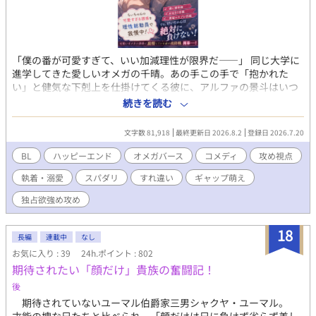
「僕の番が可愛すぎて、いい加減理性が限界だ――」 同じ大学に
進学してきた愛しいオメガの千晴。あの手この手で「抱かれた
い」と健気な下剋上を仕掛けてくる彼に、アルファの景斗はいつ
も涼しげな笑顔で「完璧な彼氏」を演じてみせる。 だがその裏側
続きを読む
では、千晴の無自覚な色気に理性をバキバキに削られ、毎週末血
を吐くような我慢と深夜の自己処理を繰り返していた！ 本当は今
文字数 81,918
最終更新日 2026.8.2
登録日 2026.7.20
すぐ貪り尽くしたいのに、過去の罪悪感からどうしても手が出せ
ない。そんな中、千晴が他のアルファに連れ去られそうになり、
BL
ハッピーエンド
オメガバース
コメディ
攻め視点
景斗の狂気的な独占欲が暴発して――！？ 可愛すぎる番の誘惑
執着・溺愛
スパダリ
すれ違い
ギャップ萌え
を、理性総動員で耐え抜くスパダリアルファの悶絶裏側視点、開
幕！ この物語は『溺愛アルファに抱かれたい！～オメガの勘違い
独占欲強め攻め
下剋上～』の景斗視点になります。
18
長編
連載中
なし
お気に入り : 39
24h.ポイント : 802
期待されたい「顔だけ」貴族の奮闘記！
後
期待されていないユーマル伯爵家三男シャクヤ・ユーマル。