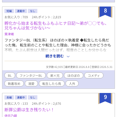
8
短編
連載中
なし
お気に入り : 709
24h.ポイント : 2,819
孵化から始まる転生もふもふヒナ日記〜弟が◯◯でも、
兄ちゃんは気づかない〜
葉津緒
ファンタジーBL（転生系） ほのぼの×執着愛 ◆転生したら鳥だ
った俺。 転生前のことや転生した理由、神様に会ったかどうかも
不明。たぶん前世は人間だったはず、程度のことしか分からな
い。ここが地球なのか異世界なのかも分からない。でもまあ難し
続きを読む
いことは考えず、今は鳥として頑張ろうかな。 能天気なポンコツ
転生雛鳥（兄）と、無口で目つきの悪い末っ子雛鳥（弟）によ
文字数 42,935
最終更新日 2026.8.8
登録日 2026.5.31
る、もふもふな日々……だけじゃない……？ ◆元人間のもふもふ
雛鳥（受）×正体を隠す重めな執着弟（攻）。一見かわいい二羽
BL
ファンタジーBL
弟×兄
ほのぼの
コメディ
のもふもふ兄弟たちの、すれ違いコメディ＆時々シリアス物語🐣
執着攻め
溺愛
転生したら鳥
人外
※本編は全年齢向けBLになります。 完結後に番外編にて少しだけ
いちゃいちゃな場面（R15程度）を書く予定です。
9
長編
連載中
なし
お気に入り : 133
24h.ポイント : 2,676
断罪公爵は生き残りたい！
伊月乃鏡