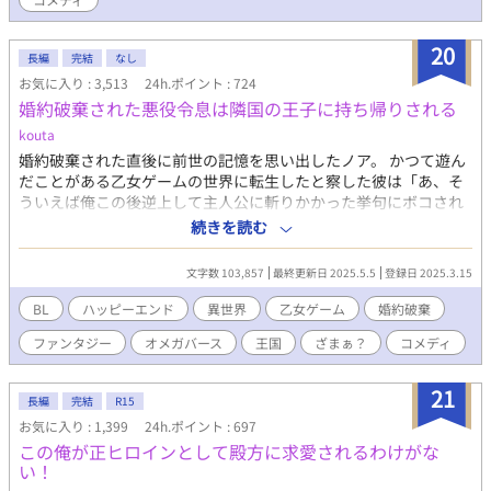
20
長編
完結
なし
お気に入り : 3,513
24h.ポイント : 724
婚約破棄された悪役令息は隣国の王子に持ち帰りされる
kouta
婚約破棄された直後に前世の記憶を思い出したノア。 かつて遊ん
だことがある乙女ゲームの世界に転生したと察した彼は「あ、そ
ういえば俺この後逆上して主人公に斬りかかった挙句にボコされ
て処刑されるんだったわ」と自分の運命を思い出す。 そしてメン
続きを読む
タルがアラフォーとなった彼には最早婚約者は顔が良いだけの二
股クズにしか見えず、あっさりと婚約破棄を快諾する。 「まぁ言
文字数 103,857
最終更新日 2025.5.5
登録日 2025.3.15
うてこの年で婚約破棄されたとなると独身確定か……いっそのこ
と出家して、転生者らしくギルドなんか登録しちゃって俺
BL
ハッピーエンド
異世界
乙女ゲーム
婚約破棄
TUEEE！でもやってみっか！」とポジティブに自分の身の振り方
ファンタジー
オメガバース
王国
ざまぁ？
コメディ
を考えていたノアだったが、それまでまるで接点のなかったキラ
キライケメンがグイグイ攻めてきて……「あれ？ もしかして俺
口説かれてます？」 おまけに婚約破棄したはずの二股男もなんか
21
長編
完結
R15
やたらと絡んでくるんですが……俺の冒険者ライフはいつ始まる
お気に入り : 1,399
24h.ポイント : 697
んですか？？（※始まりません）
この俺が正ヒロインとして殿方に求愛されるわけがな
い！