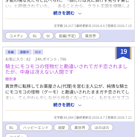
才能の塊な兄たちと比べられ、「顔だけは兄に負けず劣らず美し
い」と評価されていた。 あることから、クラト王国を侵略しよ
うとする存在を知る。 しかし顔だけ評価されているシャクヤの
続きを読む
言葉を信じる人なんていない。 信頼してもらうため、いろんな
ことを頑張る！！シャクヤの話。 初めてこのように作品を書いて
文字数 28,317
最終更新日 2026.8.6
登録日 2026.7.15
います。親のような気持ちで呼んでくださると幸いです。 最初は
BL要素少ないかもです。 コメディ寄りにしたいです。
コメディ
BL
bl
長編(予定)
異世界
19
長編
連載中
R18
お気に入り : 82
24h.ポイント : 796
騎士にモコモコの怪物だと勘違いされてガチ恋されまし
たが、中身は冴えない人間です
棚奈津
異世界に転移してお薬屋さん(代理)を営む主人公が、純情な騎士
にモコモコの怪物（グーモ）と勘違いされたままガチ恋されてし
まい、てんやわんやしながら仲良くなっていく、もだもだラブコ
メ。前後編。 【純情大型犬な騎士（攻） × 自称コミュ障の薬師
続きを読む
見習い（受）】 毎日20時更新。ストック状況次第で追加更新する
かもしれません。R-18シーンは記号をつけてます。 ※ムーライト
文字数 85,084
最終更新日 2026.8.7
登録日 2026.7.21
ノベルズにも掲載中
BL
ハッピーエンド
溺愛
異世界
ほのぼの
コメディ