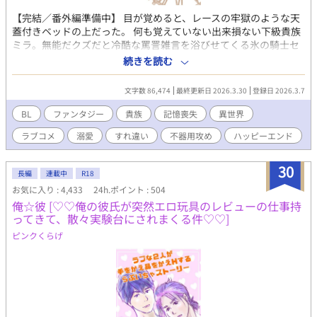
【完結／番外編準備中】 目が覚めると、レースの牢獄のような天
蓋付きベッドの上だった。 何も覚えていない出来損ない下級貴族
ミラ。無能だクズだと冷酷な罵詈雑言を浴びせてくる氷の騎士セ
ティアス。 記憶喪失から始まる、２人のファンタジー貴族ラブコ
続きを読む
メディ。 ---------- ※注） かっこいい攻はいません。 タイトル通り
そのうち号泣しますのでご注意！ 貴族描写は緩い目で雰囲気だけ
文字数 86,474
最終更新日 2026.3.30
登録日 2026.3.7
お読みいただけると幸いです。 ハッピーエンドです。 激重感情を
こじらせた攻→受な関係がお好きな同志の方、どうぞよろしくお
BL
ファンタジー
貴族
記憶喪失
異世界
願いします！ 全16話 完結済み 他サイトにも同作品を投稿してい
ラブコメ
溺愛
すれ違い
不器用攻め
ハッピーエンド
ます。 様子を見ながらそのうち統合するかもしれません。 初めて
の一次創作でまだよく分かっておらず、何かおかしなことをしで
かしていたら申し訳ないです！ ---------- 追記：読んでくださった
30
長編
連載中
R18
皆さま、本当にどうもありがとうございました！！ 完結しました
お気に入り : 4,433
24h.ポイント : 504
が回収しきれていないエピソードが私の中でいくつかあるので
俺☆彼 [♡♡俺の彼氏が突然エロ玩具のレビューの仕事持
笑、後日番外編をアップしたいなと現在準備中です。 詳しい更新
ってきて、散々実験台にされまくる件♡♡]
日まだ未定ですが、もしよろしかったらゼヒまた覗いてやってく
ださいねー！
ピンクくらげ