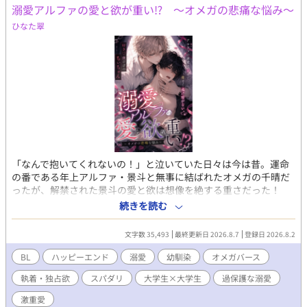
溺愛アルファの愛と欲が重い⁉︎ ～オメガの悲痛な悩み～
ひなた翠
「なんで抱いてくれないの！」と泣いていた日々は今は昔。運命
の番である年上アルファ・景斗と無事に結ばれたオメガの千晴だ
ったが、解禁された景斗の愛と欲は想像を絶する重さだった！
「けいちゃん、俺の腰と尻がもう限界！」 毎日の腰痛登校は当た
続きを読む
り前。全身の痕を隠すため初夏にハイネックを着込み、バイトも
禁止。少しでも休もうと「中学生のダサジャージ」で色気封印作
文字数 35,493
最終更新日 2026.8.7
登録日 2026.8.2
戦に出るも、逆に景斗のスイッチを押してしまい完全敗北……。
過保護で嫉妬深く、無限の体力で番を貪る執着アルファ×愛され
BL
ハッピーエンド
溺愛
幼馴染
オメガバース
すぎて物理的に限界寸前なオメガの、甘くて激しいドタバタラブ
執着・独占欲
スパダリ
大学生×大学生
過保護な溺愛
コメディ待望の続編！
激重愛