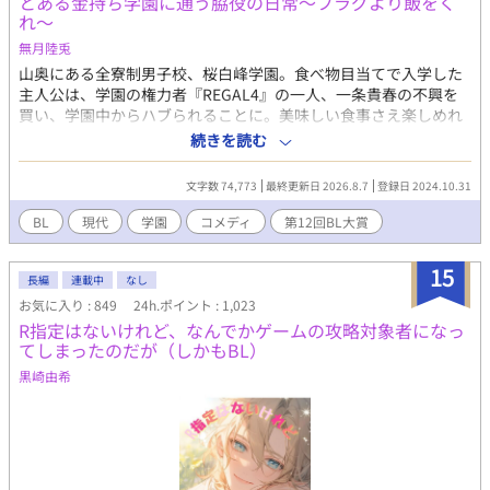
とある金持ち学園に通う脇役の日常～フラグより飯をく
れ～
無月陸兎
山奥にある全寮制男子校、桜白峰学園。食べ物目当てで入学した
主人公は、学園の権力者『REGAL4』の一人、一条貴春の不興を
買い、学園中からハブられることに。美味しい食事さえ楽しめれ
ば問題ないと気にせず過ごしてたが、転入生の扇谷時雨がやって
続きを読む
きたことで、彼の日常は波乱に満ちたものとなる──。 自分の親
友となった時雨が学園の人気者たちに迫られるのを横目で見つ
文字数 74,773
最終更新日 2026.8.7
登録日 2024.10.31
つ、主人公は巻き込まれて恋人のフリをしたり、ゆるく立ちそう
な恋愛フラグを避けようと奮闘する物語です。
BL
現代
学園
コメディ
第12回BL大賞
15
長編
連載中
なし
お気に入り : 849
24h.ポイント : 1,023
R指定はないけれど、なんでかゲームの攻略対象者になっ
てしまったのだが（しかもBL）
黒崎由希