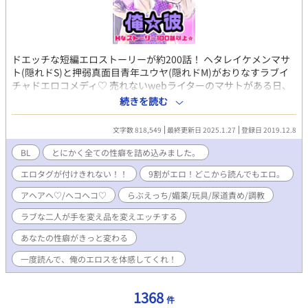
ドエッチな短編エロストーリーが約200話！ ヘタレイケメンマサ
ト(隠れドS)と押弱真面目青年ユウヤ(隠れドM)がおりなすラブイ
チャドエロコメディ♡ 売れないwebライターのマサトがある日、
エロ玩具レビューの仕事を受けおってきて、、。押しに弱い敏感
続きを読む
ボディのユウヤ君が実験台にされて、どんどんエッチな体験をし
ちゃいます☆ その他にも、、妄想、凌辱、コスプレ、玩具、媚薬
文字数 818,549
最終更新日 2025.1.27
登録日 2019.12.8
など、全ての性癖を網羅したストーリーが盛り沢山！ ＊＊＊＊ 攻
め、天然へたれイケメン 受け、しっかりものだが、押しに弱いか
BL
とにかく全ての性癖を詰め込みました。
わいこちゃん な成人済みカップル♡ ストーリー無いんで、頭すっ
エロタグが付けきれない！！
9割がエロ！どこから読んでもエロ。
からかんにしてお読み下さい♡ 性癖全開でエロをどんどん量産し
ていきます♡ 手軽に何度も読みたくなる、愛あるドエロを目指し
アヘアヘ♡/ヘコヘコ♡
らぶえっち/媚薬/玩具/尿道責め/調教
てます☆ pixivランクイン小説が盛り沢山♡ よろしくお願いしま
す。
ラブな二人が手を変え品を変えエッチする
あなたの性癖がきっと変わる
一度読んで、俺のエロスを体感してくれ！
1368
件