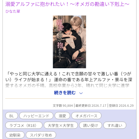
溺愛アルファに抱かれたい！～オメガの勘違い下剋上～
ひなた翠
「やっと同じ大学に通える！これで念願の甘々で激しい番（つが
い）ライフが始まる！」 運命の番である年上アルファ・景斗を深
愛するオメガの千晴。高校卒業から2年、晴れて同じ大学に進学
し、身も心も貪られる気満々だったのに……景斗の態度はまさか
続きを読む
の保護者モード！？ 合鍵をもらっても健全にお茶して終了。お泊
まりを企んでも「明日も早いでしょ」と強制送還。猫耳着ぐるみ
文字数 90,884
最終更新日 2026.7.17
登録日 2026.6.29
で誘惑しても「可愛い」と寝かしつけられる始末。 「なんで最後
までしてくれないの！？」 あの手この手で抱かれようと奮闘する
BL
ハッピーエンド
溺愛
オメガバース
千晴だが、景斗が手を出さないのには”激重な”理由があって
ラブコメ（R18）
大学生×大学生
誘い受け
すれ違い
――。 抱かれたいオメガの戦略に理性をバキバキに削りながら抵
抗する執着アルファのすれ違いラブコメディ！
幼馴染
スパダリ攻め