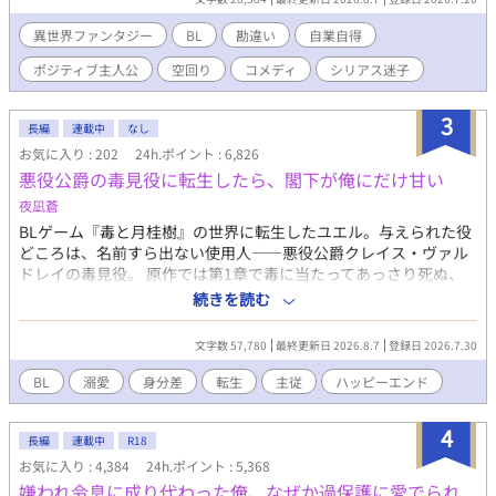
手なラキの周りには可愛い令息が集まり、推し活状態に。 一方、
ディートリヒだけが嫉妬で胃を痛める日々。 ラキへの恋心を隠し
異世界ファンタジー
BL
勘違い
自業自得
続けた不器用侯爵令息に、幸せな未来は訪れるのか？ .
ポジティブ主人公
空回り
コメディ
シリアス迷子
3
長編
連載中
なし
お気に入り : 202
24h.ポイント : 6,826
悪役公爵の毒見役に転生したら、閣下が俺にだけ甘い
夜凪蒼
BLゲーム『毒と月桂樹』の世界に転生したユエル。与えられた役
どころは、名前すら出ない使用人——悪役公爵クレイス・ヴァル
ドレイの毒見役。 原作では第1章で毒に当たってあっさり死ぬ、
モブ中のモブだ。 死にたくない。前世は食品会社の品質管理、異
続きを読む
臭も変色も見分けられる。全力で毒を見抜いて生き延びる——そ
う決めて初仕事に臨んだのに。 「では俺が毒見する。お前は食う
文字数 57,780
最終更新日 2026.8.7
登録日 2026.7.30
な」 なぜかこの公爵、毒見役より先に自分が口をつけようとす
る。 「毒の公爵」と恐れられるこの人は、3歳から毒を盛られ続
BL
溺愛
身分差
転生
主従
ハッピーエンド
けて味覚が壊れていた。何を食べても泥の味。だから食事に興味
がない——はずなのに、俺が「美味しいですか」と聞いた日、こ
4
の人は初めて言葉に詰まった。 泥の味しか分からないはずの人
長編
連載中
R18
が、なぜか俺にだけ甘い。 生き延びるための毒見が、いつのまに
お気に入り : 4,384
24h.ポイント : 5,368
かこの人に味を届ける仕事に変わっていく。 毒見役と、死にたが
嫌われ令息に成り代わった俺、なぜか過保護に愛でられ