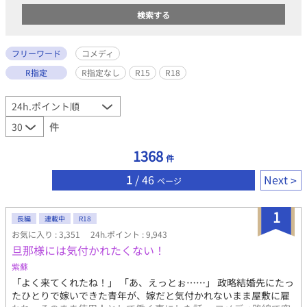
フリーワード
コメディ
R指定
R指定なし
R15
R18
件
1368
件
1
/ 46
Next
ページ
1
長編
連載中
R18
お気に入り : 3,351
24h.ポイント : 9,943
旦那様には気付かれたくない！
紫蘇
「よく来てくれたね！」 「あ、えっとぉ……」 政略結婚先にたっ
たひとりで嫁いできた青年が、嫁だと気付かれないまま屋敷に雇