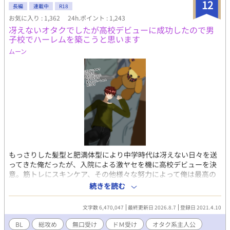
12
長編
連載中
R18
お気に入り : 1,362
24h.ポイント : 1,243
冴えないオタクでしたが高校デビューに成功したので男
子校でハーレムを築こうと思います
ムーン
もっさりした髪型と肥満体型により中学時代は冴えない日々を送
ってきた俺だったが、入院による激ヤセを機に高校デビューを決
意。筋トレにスキンケア、その他様々な努力によって俺は最高の
ルックスとそこそこの自尊心を手に入れた！ 中学時代にやり込ん
続きを読む
だ乙ゲーやＢＬゲーを参考に、長身と美顔を武器に、名門男子校
の可愛い男子達を次々と攻略していく。 無口メカクレ男子、関西
文字数 6,470,047
最終更新日 2026.8.7
登録日 2021.4.10
弁のヤンキー、ビッチ系の女装男子、堅物メガネの副委員長、甘
え上手の現役アイドル、筋肉系の先輩、ワンコ系の後輩、父親違
BL
総攻め
無口受け
ドＭ受け
オタク系主人公