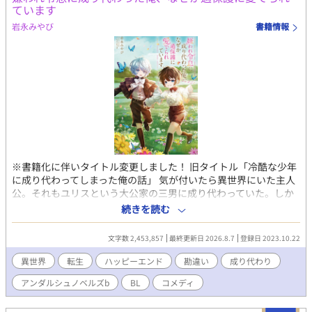
りの公爵。ふたりの食卓のラブコメディ。全年齢・純愛です。 ※
ています
本作は『小説家になろう』『カクヨム』にも掲載しています。
岩永みやび
書籍情報
※書籍化に伴いタイトル変更しました！ 旧タイトル「冷酷な少年
に成り代わってしまった俺の話」 気が付いたら異世界にいた主人
公。それもユリスという大公家の三男に成り代わっていた。しか
もユリスは「ヴィアンの氷の花」と呼ばれるほど冷酷な美少年ら
続きを読む
しい。本来のユリスがあれこれやらかしていたせいで周囲とはな
んだかギクシャク。なんで俺が尻拭いをしないといけないんだ！
文字数 2,453,857
最終更新日 2026.8.7
登録日 2023.10.22
知識・記憶一切なしの成り代わり主人公が手探り異世界生活を送
ることに。 突然性格が豹変したユリスに戸惑う周囲を翻弄しつつ
異世界
転生
ハッピーエンド
勘違い
成り代わり
異世界ライフを楽しむお話です。 ※基本ほのぼの路線です。不定
アンダルシュノベルズb
BL
コメディ
期更新。冒頭から少しですが流血表現あります。苦手な方はご注
意下さい。