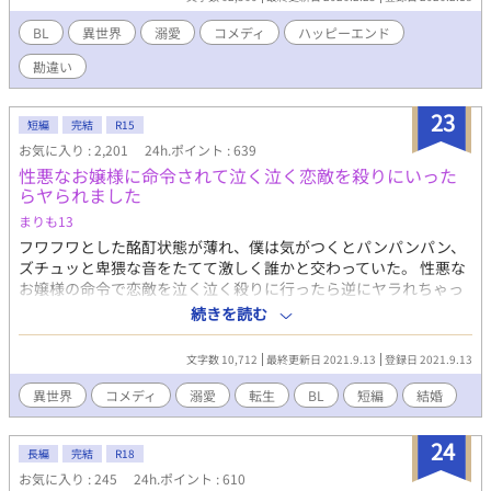
様ッ！（大胸筋が）」 「……っ、治療中にそんな熱っぽい声を出
すなッ」 ​生きるために必死で揉みしだくレオを、ガドリエルは
BL
異世界
溺愛
コメディ
ハッピーエンド
「これほど俺の身を案じてくれるとは」と都合よく勘違い 触られ
勘違い
たいムッツリ攻め×触りたい変態受け
23
短編
完結
R15
お気に入り : 2,201
24h.ポイント : 639
性悪なお嬢様に命令されて泣く泣く恋敵を殺りにいった
らヤられました
まりも13
フワフワとした酩酊状態が薄れ、僕は気がつくとパンパンパン、
ズチュッと卑猥な音をたてて激しく誰かと交わっていた。 性悪な
お嬢様の命令で恋敵を泣く泣く殺りに行ったら逆にヤラれちゃっ
た、ちょっとアホな子の話です。 （ムーンライトノベルにも掲載
続きを読む
しています）
文字数 10,712
最終更新日 2021.9.13
登録日 2021.9.13
異世界
コメディ
溺愛
転生
BL
短編
結婚
24
長編
完結
R18
お気に入り : 245
24h.ポイント : 610