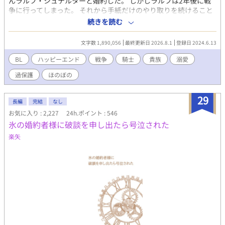
んラルフ・シュテルターと婚約した。 しかしラルフは2年後に戦
が？」 「過保護すぎて冒険になりません！！」 Fランク冒険者の
争に行ってしまった。 それから手紙だけのやり取りを続けること
のんきな妻（夫）×国宝級魔法使いの激重旦那様。 すれ違ってい
5年、戦争は終わり彼は帰ってくることに。 優しい人だと思って
続きを読む
た二人が、甘々な「週末冒険者夫婦」になるまでの、勘違いと溺
いたが、そこに現れたのは鋭い目つきの男だった。 初夜だと思っ
愛のハッピーエンドBL。
て待っていたらナイフを首に当てられたり、街に出かけるにもチ
文字数 1,890,056
最終更新日 2026.8.1
登録日 2024.6.13
ェーンメイルを着て完全武装をして現れたり、戦場帰りのラルフ
様に僕は振り回されることになった。 シリアス無し、コメディー
BL
ハッピーエンド
戦争
騎士
貴族
溺愛
要素多め。 R18シーンはタイトルに※つけています。 過保護な旦
過保護
ほのぼの
那様が帰ってきました。 一章で完結していましたが、家族として
二章で新たなスタートをきります。 ラルフ様の過保護はエスカレ
ートするのか、マティアスの気苦労はこれからも続くのか、お楽
29
長編
完結
なし
しみに(*^^*)
お気に入り : 2,227
24h.ポイント : 546
氷の婚約者様に破談を申し出たら号泣された
楽矢