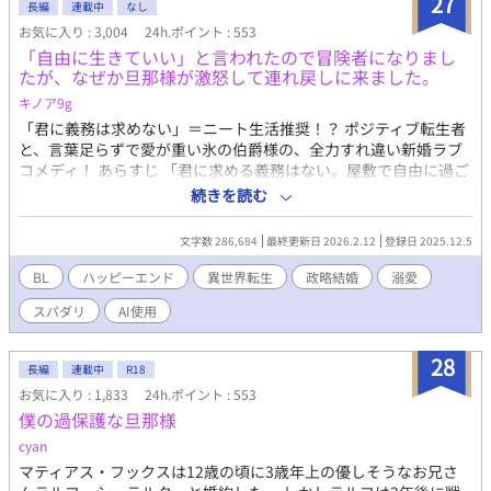
27
長編
連載中
なし
お気に入り : 3,004
24h.ポイント : 553
「自由に生きていい」と言われたので冒険者になりまし
たが、なぜか旦那様が激怒して連れ戻しに来ました。
キノア9g
「君に義務は求めない」＝ニート生活推奨！？ ポジティブ転生者
と、言葉足らずで愛が重い氷の伯爵様の、全力すれ違い新婚ラブ
コメディ！ あらすじ 「君に求める義務はない。屋敷で自由に過ご
していい」 貧乏男爵家の次男・ルシアン（前世は男子高校生）
続きを読む
は、政略結婚した若き天才当主・オルドリンからそう告げられ
た。 冷徹で無表情な旦那様の言葉を、「俺に興味がないんだな！
文字数 286,684
最終更新日 2026.2.12
登録日 2025.12.5
ラッキー、衣食住保証付きのニート生活だ！」とポジティブに解
釈したルシアン。 彼はこっそり屋敷を抜け出し、偽名を使って憧
BL
ハッピーエンド
異世界転生
政略結婚
溺愛
れの冒険者ライフを満喫し始める。 「旦那様は俺に無関心」 そう
スパダリ
AI使用
信じて、半年間ものんきに遊び回っていたルシアンだったが、あ
る日クエスト中に怪我をしてしまう。 バレたら怒られるかな……
とビクビクしていた彼の元に現れたのは、顔面蒼白で息を切らし
28
長編
連載中
R18
た旦那様で――！？ 「君が怪我をしたと聞いて、気が狂いそうだ
お気に入り : 1,833
24h.ポイント : 553
った……！」 怒鳴られるかと思いきや、折れるほど強く抱きしめ
僕の過保護な旦那様
られて困惑。 えっ、放置してたんじゃなかったの？ なんでそんな
に必死なの？ 実は旦那様は冷徹なのではなく、ルシアンが好きす
cyan
ぎて「嫌われないように」と身を引いていただけの、超・奥手な
マティアス・フックスは12歳の頃に3歳年上の優しそうなお兄さ
心配性スパダリだった！ 「君を守れるなら、森ごと消し飛ばす