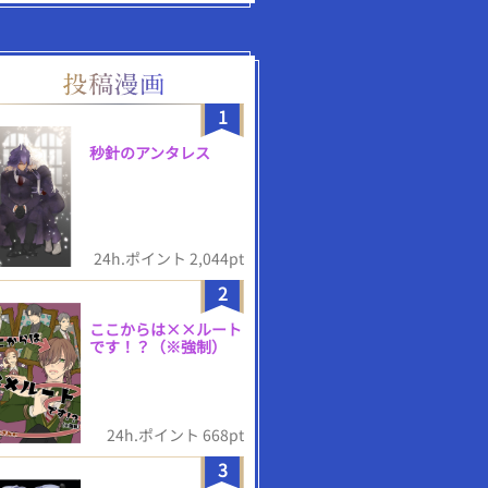
1
秒針のアンタレス
24h.ポイント 2,044pt
2
ここからは××ルート
です！？（※強制）
24h.ポイント 668pt
3