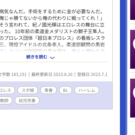
病気なんだ。手術をするために金が必要なんだ。
俺じゃ勝てないから俺の代わりに戦ってくれ！」
そう言われて、紀ノ國光輝はエロレスの舞台に立
った。 10年前の柔道金メダリストの獅子王隼人。
のプロレス団体『超日本プロレス』の看板レスラ
三、現役アイドルの北条幸人。柔道部顧問の黒岩
てレスリング部顧問の青木翔太。彼らと関わり合
続きを読む
光輝はプロレスラーになるための階段を昇り詰め
※メインキャラは名前で、サブキャラは名字で表示
。たまに変化するかもしれません。 ※AIのべりす
文字数 183,151
最終更新日 2023.8.20
登録日 2023.7.1
です。 ※設定色々入れていくと突然トランス状態
トーリーは知らせてくれるから、ノベルゲームや
になれるAIのべりすとちゃんマジ天使！！
ロレス
スポ根
青春
BL
ハーレム
教師
幼児売春