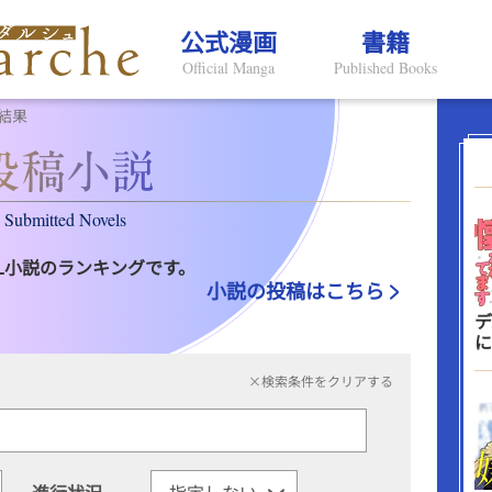
公式漫画
書籍
Official Manga
Published Books
結果
Submitted Novels
L小説のランキングです。
小説の投稿はこちら
デ
に
×検索条件をクリアする
進行状況