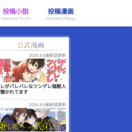
投稿小説
投稿漫画
Submitted Novels
Submitted Manga
2026.8.6最新話更新
レがバレバレなツンデレ猫獣人
懐かれてます
2026.8.6最新話更新