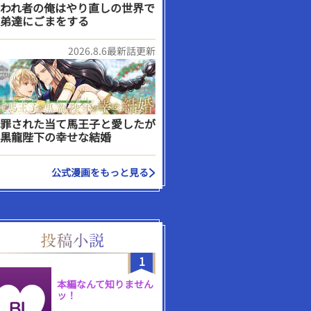
われ者の俺はやり直しの世界で
弟達にごまをする
2026.8.6最新話更新
罪された当て馬王子と愛したが
黒龍陛下の幸せな結婚
公式漫画をもっと見る
1
本編なんて知りません
ッ！