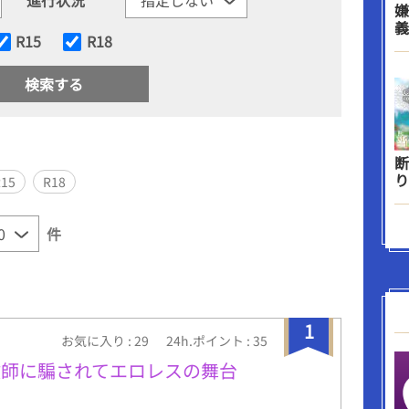
嫌
義
R15
R18
断
り
R15
R18
件
1
お気に入り : 29
24h.ポイント : 35
教師に騙されてエロレスの舞台