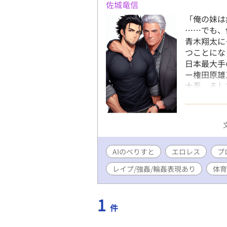
佐城竜信
「俺の妹は
……でも、
青木翔太に
つことにな
日本最大手
ー権田原雄
大吾、そし
いながら、
ていく。 
しています
ととの合作
になってス
AIのべりすと
エロレス
ってる気分
プ
レイプ/強姦/輪姦表現あり
体育
1
件