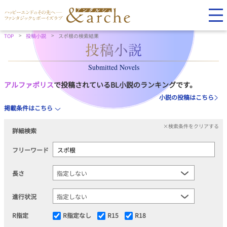
TOP
投稿小説
スポ根の検索結果
Submitted Novels
アルファポリス
で投稿されているBL小説のランキングです。
小説の投稿はこちら
掲載条件はこちら
×検索条件をクリアする
詳細検索
フリーワード
長さ
進行状況
R指定
R指定なし
R15
R18