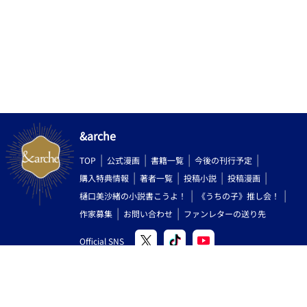
&arche
TOP
公式漫画
書籍一覧
今後の刊行予定
購入特典情報
著者一覧
投稿小説
投稿漫画
樋口美沙緒の小説書こうよ！
《うちの子》推し会！
作家募集
お問い合わせ
ファンレターの送り先
Official SNS
Copyright (C) 2000-2026 AlphaPolis Co.,Ltd. All Rights Reserved.