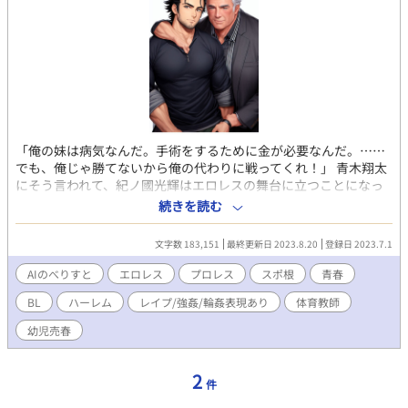
「俺の妹は病気なんだ。手術をするために金が必要なんだ。……
でも、俺じゃ勝てないから俺の代わりに戦ってくれ！」 青木翔太
にそう言われて、紀ノ國光輝はエロレスの舞台に立つことになっ
た。 10年前の柔道金メダリストの獅子王隼人。日本最大手のプロ
続きを読む
レス団体『超日本プロレス』の看板レスラー権田原雄三、現役ア
イドルの北条幸人。柔道部顧問の黒岩大吾、そしてレスリング部
文字数 183,151
最終更新日 2023.8.20
登録日 2023.7.1
顧問の青木翔太。彼らと関わり合いながら、光輝はプロレスラー
になるための階段を昇り詰めていく。 ※メインキャラは名前で、
AIのべりすと
エロレス
プロレス
スポ根
青春
サブキャラは名字で表示しています。たまに変化するかもしれま
BL
ハーレム
レイプ/強姦/輪姦表現あり
体育教師
せん。 ※AIのべりすととの合作です。 ※設定色々入れていくと突
然トランス状態になってストーリーは知らせてくれるから、ノベ
幼児売春
ルゲームやってる気分になれるAIのべりすとちゃんマジ天使！！
2
件