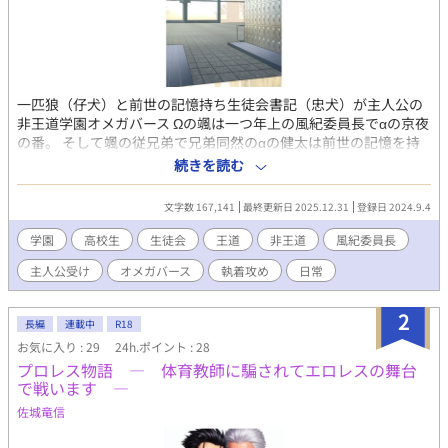
一匹狼（仔犬）と前世の記憶持ち生徒会書記（忠犬）が主人公の
非王道学園オメガバース Ωの颯は一つ年上の風紀委員長でαの京夜
の番。 そして颯の従兄弟で兄弟同然のαの健太は前世の記憶を持
っている。 二人のαに溺愛されつつも束縛を嫌う颯は今日も一人
続きを読む
で自由に学園を闊歩する。 健太は颯を見守りつつ、前世の記憶と
因縁の相手に翻弄される。 風紀委員長と一匹狼の固定cp 書記は本
文字数 167,141
最終更新日 2025.12.31
登録日 2024.9.4
命以外との絡み有り 非王道主人公・面倒くさがり干物系一匹狼
（お一人様）Ω ワンコ書記α？ 忠犬（番犬・猛犬注意 非王道主
学園
高校生
生徒会
王道
非王道
風紀委員長
人公その２） 俺様生徒会長α 腹黒副会長Ω チャラ男会計α 双子庶
主人公受け
オメガバース
執着攻め
日常
務β ホスト系教師α 生徒会ＯＢ 王道主人公系転校生α 駄犬 爽や
かスポ根同級生α 巻き込まれクラス委員長β 魔王系風紀委員長α
狂犬 ポメ・チワワ系親衛隊 βとΩの群れ アンチ王道主人公？
2
長編
連載中
R18
駄犬 学園理事長α 駄犬 ムーンライトさんと同時連載
お気に入り : 29
24h.ポイント : 28
プロレス物語 ― 体育教師に騙されてエロレスの舞台
で戦います ―
佐城竜信