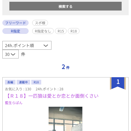
フリーワード
スポ根
R指定
R指定なし
R15
R18
件
2
件
1
長編
連載中
R18
お気に入り : 130
24h.ポイント : 28
【Ｒ１８】一匹狼は愛とか恋とか面倒くさい
藍生らぱん