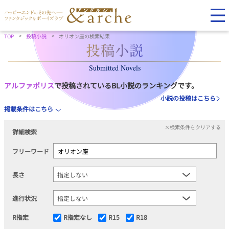
TOP
投稿小説
オリオン座の検索結果
Submitted Novels
アルファポリス
で投稿されているBL小説のランキングです。
小説の投稿はこちら
掲載条件はこちら
×検索条件をクリアする
詳細検索
フリーワード
長さ
進行状況
R指定
R指定なし
R15
R18