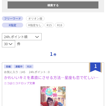
フリーワード
オリオン座
R指定
R指定なし
R15
R18
件
1
件
1
長編
連載中
R18
お気に入り : 145
24h.ポイント : 0
かわいいキミを素直にさせる方法―星座も恋で忙しい―
ニコ@ニコドロップ文庫