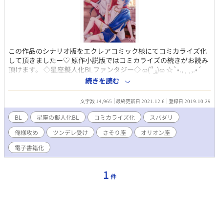
この作品のシナリオ版をエクレアコミック様にてコミカライズ化
して頂きましたー♡ 原作小説版ではコミカライズの続きがお読み
頂けます。 ◇星座擬人化BLファンタジー◇ ɷ(“ړ)ɷ ☆`•.,¸¸,.•´
`•.,¸¸,.•´☆ 『さそり座』×『オリオン座』の禁断の恋物語♡【R-
続きを読む
18】 『オリオン座』のリゲルは、名前も知らないあの星をずっと
想い続けて来た。 それがまさか⋯⋯。よりによって宿敵『さそり
文字数 14,965
最終更新日 2021.12.6
登録日 2019.10.29
座』のアンタレスだったなんて！ ゼッタイ好きになんかならな
い！ 300年間全力で逃げ続けて来たが、100年に一度の星座サミ
BL
星座の擬人化BL
コミカライズ化
スパダリ
ットでついに捕まってしまうリゲル。 「こうでもしねえとお前。
俺様攻め
ツンデレ受け
さそり座
オリオン座
また100年捕まんねぇだろ」 ――――そして遙か昔、前身・神話
の時代。 2人は出逢っていた。 暗殺者サソリと、狩人オリオンの
電子書籍化
愛し子リゲルの淡い恋。 本当に〝サソリ〟は〝オリオン〟を殺し
たのか!? 紐解かれる真実の過去。 運命の2人の恋の行方は――!?
濃厚エロなラブコメだと思ったら、切なかったりキュンキュン萌
1
件
えたりしつつの→超絶ハピエン♡を目指しました!! よろしくお願
いします！ ※fujossy「溺愛」シナリオコンテスト【優秀賞】受賞
『☆星座も恋で忙しい♡［シナリオ］』の小説版です。 電子書籍
の扉絵イラスト／NEO ZONE様（@hanahanahaney） ╰(*´︶
`*)╯Thank you.♥ ◆◇◆いつもご閲覧ありがとうございます