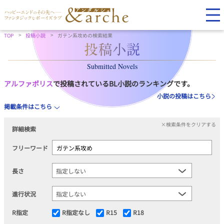
TOP
投稿小説
ガテン系攻めの検索結果
Submitted Novels
アルファポリス
で投稿されているBL小説のランキングです。
小説の投稿はこちら
掲載条件はこちら
×検索条件をクリアする
詳細検索
フリーワード
長さ
進行状況
R指定
R指定なし
R15
R18