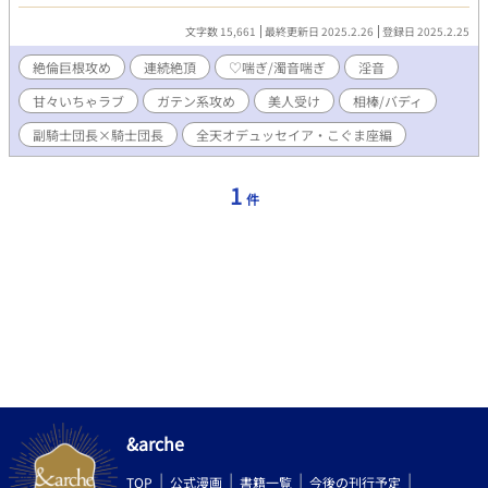
最北の国、小熊国。 雪原の広がるこの国で騎士団の定期訓練が行
われようとしていた。 その前夜、雪蔵(かまくら)を造り就寝する
文字数 15,661
最終更新日 2025.2.26
登録日 2025.2.25
騎士達の中で、騎士団長と副騎士団長が共にする雪蔵は甘い空気
が漂っていて…… 世間では「極の双璧」と謳われる相棒同士の熱
絶倫巨根攻め
連続絶頂
♡喘ぎ/濁音喘ぎ
淫音
くてトロトロに甘い夜をお楽しみ下さい♥ ⚠️♡喘ぎ濁点喘ぎ淫音
甘々いちゃラブ
ガテン系攻め
美人受け
相棒/バディ
多めです。
副騎士団長×騎士団長
全天オデュッセイア・こぐま座編
1
件
&arche
TOP
公式漫画
書籍一覧
今後の刊行予定