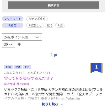
フリーワード
ガテン系攻め
R指定
R指定なし
R15
R18
件
1
件
1
短編
完結
R18
お気に入り : 27
24h.ポイント : 14
雪って音を吸収するんだぜ？
星谷芽樂(井上詩楓)
いちゃラブ短編・こぐま座編 ガテン系熱血漢の副騎士団長(フェル
カド)×礼儀に厚くお淑やかな騎士団長(コカブ) 《全天オデュッセ
イアの世界観・用語集》※個人HP https://plus.fm-
p.jp/u/odu88kitra/free?id=4 【あらすじ】 全天オデュッセイア・
続きを読む