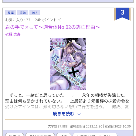
3
長編
完結
R15
お気に入り : 22
24h.ポイント : 0
君の手で‪‪✕‬して～適合体No.02の逃亡理由～
夜薙 実寿
ずっと、一緒だと思っていた――。 永年の相棒が失踪した。
理由は何も聞かされていない。 上層部より元相棒の抹殺命令を
受けたアインスは、煮え切らない想いで行方を追う。 何故、友
を手に掛けねばならないのか。そして、友は何故姿を消したの
続きを読む
か。 その行動の裏に、隠された本当の理由とは――。 これ
は、ただ好きな人に✕‬されたいだけの物語。
文字数 77,888
最終更新日 2023.11.30
登録日 2023.10.30
━━━━━━━━━━━━━━━ 堅物筋肉×トラウマ持ち美形
生物兵器にされた青年達が、閉鎖的な環境下で互いを慈しみ合