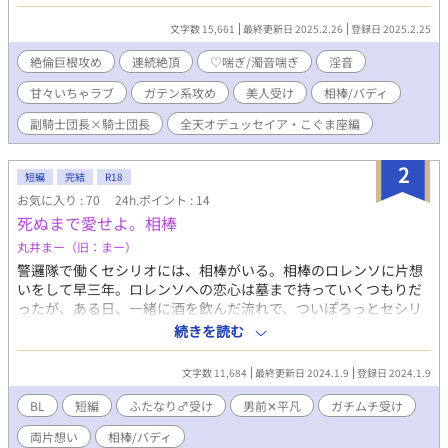
最北の国、小熊国。 雪原の広がるこの国で騎士団の定期訓練が行
われようとしていた。 その前夜、雪蔵(かまくら)を造り就寝する
文字数 15,661
最終更新日 2025.2.26
登録日 2025.2.25
騎士達の中で、騎士団長と副騎士団長が共にする雪蔵は甘い空気
が漂っていて…… 世間では「極の双璧」と謳われる相棒同士の熱
絶倫巨根攻め
連続絶頂
♡喘ぎ/濁音喘ぎ
淫音
くてトロトロに甘い夜をお楽しみ下さい♥ ⚠️♡喘ぎ濁点喘ぎ淫音
甘々いちゃラブ
ガテン系攻め
美人受け
相棒/バディ
多めです。
副騎士団長×騎士団長
全天オデュッセイア・こぐま座編
2
短編
完結
R18
お気に入り : 70
24h.ポイント : 14
死ぬまで愛せよ。相棒
丸井まー（旧：まー）
警邏隊で働くセシリオには、相棒がいる。相棒のロレンソに片想
いをして早三年。ロレンソへの恋心は墓まで持っていくつもりだ
ったが、ある日、一緒に酒を飲んだ流れで、ついぽろっとセシリ
オの秘密をバラしてしまう。 男前✕平凡顔ガチムチふたなり♂。
続きを読む
※ふたなり♂受けです。 ※ムーンライトノベルズさんでも公開し
ております。
文字数 11,684
最終更新日 2024.1.9
登録日 2024.1.9
BL
短編
ふたなり♂受け
男前✕平凡
ガチムチ受け
両片想い
相棒/バディ