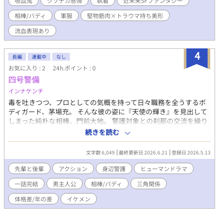
吸血鬼
クソデカ感情
執着
近未来SFファンタジー
い、いつしか特別な関係になっていくお話。 前半と後半で視点
相棒/バディ
軍服
堅物筋肉×トラウマ持ち美形
主が変わります。 前半を出題編とするなら、後半が解答編。
BLみが出てくるのは後半からです(遅) ・近未来SFファンタジーBL
流血表現あり
・流血表現、軽度の性表現、鬱展開有り ・表紙は自作(アイビスペ
イント素材使用) 全35話。約7万5千字。
4
長編
連載中
なし
お気に入り : 2
24h.ポイント : 0
四号警備
インナケンチ
毒を吐きつつ、プロとしての気概を持って日々職務を全うするボ
ディガード、茅場充。 そんな彼の姿に『天使の輝き』を見出して
しまった純朴な相棒、門前大地。 警護対象との刹那の交流を繰り
返すなかで、この凸凹コンビは互いに何者にも代え難い存在へと
続きを読む
変わっていくーー。
文字数 6,049
最終更新日 2026.6.21
登録日 2026.5.13
先輩と後輩
アクション
身辺警護
ヒューマンドラマ
一話完結
男主人公
相棒/バディ
三角関係
体格差/年の差
イケメン