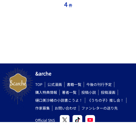
4
件
&arche
TOP
公式漫画
書籍一覧
今後の刊行予定
購入特典情報
著者一覧
投稿小説
投稿漫画
樋口美沙緒の小説書こうよ！
《うちの子》推し会！
作家募集
お問い合わせ
ファンレターの送り先
Official SNS