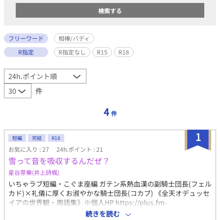
フリーワード
相棒/バディ
R指定
R指定なし
R15
R18
件
4
件
1
短編
完結
R18
お気に入り : 27
24h.ポイント : 21
雪って音を吸収するんだぜ？
星谷芽樂(井上詩楓)
いちゃラブ短編・こぐま座編 ガテン系熱血漢の副騎士団長(フェル
カド)×礼儀に厚くお淑やかな騎士団長(コカブ) 《全天オデュッセ
イアの世界観・用語集》※個人HP https://plus.fm-
p.jp/u/odu88kitra/free?id=4 【あらすじ】 全天オデュッセイア・
続きを読む