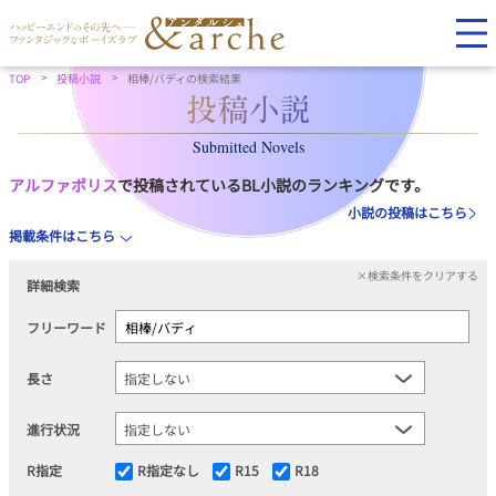
TOP
投稿小説
相棒/バディの検索結果
Submitted Novels
アルファポリス
で投稿されているBL小説のランキングです。
小説の投稿はこちら
掲載条件はこちら
×検索条件をクリアする
詳細検索
フリーワード
長さ
進行状況
R指定
R指定なし
R15
R18