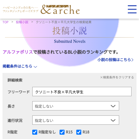
TOP
投稿小説
クソニート不良×平凡大学生の検索結果
Submitted Novels
アルファポリス
で投稿されているBL小説のランキングです。
小説の投稿はこちら
掲載条件はこちら
×検索条件をクリアする
詳細検索
フリーワード
長さ
進行状況
R指定
R指定なし
R15
R18