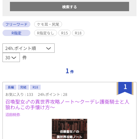
フリーワード
ケモ耳・尻尾
R指定
R指定なし
R15
R18
件
1
件
1
長編
完結
R18
お気に入り : 133
24h.ポイント : 28
召喚聖女♂の異世界攻略ノート～クーデレ護衛騎士と人
狼わんこの手懐け方～
沼田桃弥