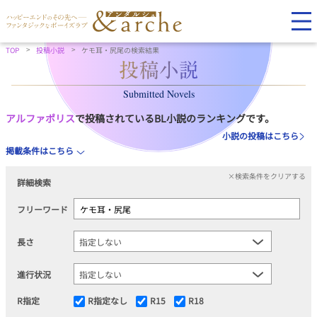
TOP
投稿小説
ケモ耳・尻尾の検索結果
Submitted Novels
アルファポリス
で投稿されているBL小説のランキングです。
小説の投稿はこちら
掲載条件はこちら
×検索条件をクリアする
詳細検索
フリーワード
長さ
進行状況
R指定
R指定なし
R15
R18