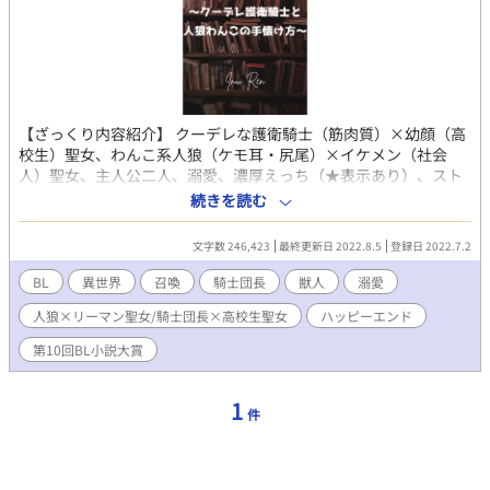
【ざっくり内容紹介】 クーデレな護衛騎士（筋肉質）×幼顔（高
校生）聖女、わんこ系人狼（ケモ耳・尻尾）×イケメン（社会
人）聖女、主人公二人、溺愛、濃厚えっち（★表示あり）、スト
ーリー重視、一部残虐描写あり、ハッピーエンド 【あらすじ】
続きを読む
会社の人間関係に疲れ切った社会人・富塚雫とイジメや家庭環境
で居場所を失った高校生・高槻希空はとあるきっかけでオンライ
文字数 246,423
最終更新日 2022.8.5
登録日 2022.7.2
ンゲーム内で出会い、意気投合。 雫は希空のイジメなどの相談
を受けるが、話を聞くこと位しか出来ず。数日後、希空は精神的
BL
異世界
召喚
騎士団長
獣人
溺愛
に追い込まれ、ネットで噂になっている『何でも願いを叶えてく
人狼×リーマン聖女/騎士団長×高校生聖女
ハッピーエンド
れる魔法陣』を試し、現実世界からいなくなる。 数日後、ゲー
ム内で高校生の謎の失踪事件を聞き、雫はそれが希空だと思う。
第10回BL小説大賞
雫自身も上司の執拗な嫌がらせに耐えかねて、会社を辞める。何
もやる事が無くなり、半信半疑で自分もその魔法陣を試す事にし
た。 『希空を助けるために、同じ世界に』と願った雫が目覚め
1
件
た場所は、まさかの異世界だったが、希空と同じ世界に転移した
のかは全く分からず。雫はこの世界のどこかに希空がいると信
じ、行動しようとする。 聖女として召喚されたが、魔力が平民
レベルで教会から冷遇される希空と、大聖女の生まれ変わりだと