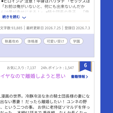
◾️ヒロイン♂ 注意！中身はバリタチ 「セックスは
者 「お前は俺がいないと、何にも出来ないんだか
兄さんは僕が幸せにする！」 ◾️騎士団長の息子 「俺
続きを読む
てシエルは幸せになる事が出来るのか……？ ★最
ーエンド予定です。 注意！ がっつり本番はあり
文字数 93,885
最終更新日 2026.7.25
登録日 2026.7.3
が絡むシーン、攻めが変態になるシーンがありま
、話のタイトルに※はつけてません。 いつでも何で
お願いします。 後で気づいてサイレント修正する
執着攻め
体格差
可愛い受け
学園
6
お気に入り : 7,137
24h.ポイント : 1,547
かイヤなので離婚しようと思い
書籍情報
L漫画の世界。冷静冷淡な氷の騎士団長様の妻にな
出ない悪妻！ だったら離婚したい！ ユンネの野
、という二つの事。 お供に老侍従ソマルデを伴っ
だった。 本編61話まで 番外編 なんか長くなっ