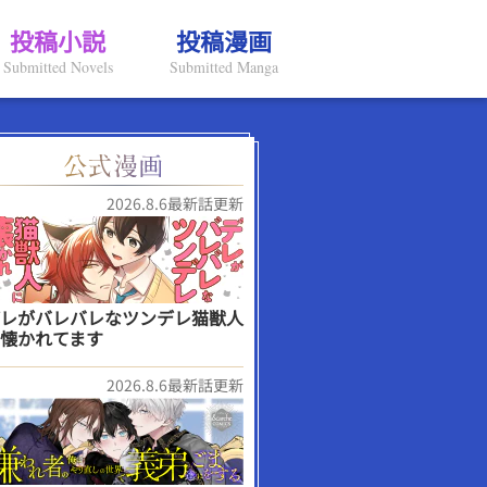
投稿小説
投稿漫画
Submitted Novels
Submitted Manga
2026.8.6最新話更新
レがバレバレなツンデレ猫獣人
懐かれてます
2026.8.6最新話更新