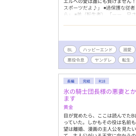
エルへの愛は誰にも負けません！ 
スポーツだよ♪」 ◾️過保護な従
ら」 ◾️弟（転生者） 「ーー 
は貴方の守護騎士です」 果たし
終的には、やらかし王子とハッピ
ませんが、随所に、匂わせ、エロ
す。 ちょこちょこ出てくるので
もウェルカムな方、どうぞ宜しく
BL
ハッピーエンド
溺愛
場合があります。
悪役令息
ヤンデレ
転生
長編
完結
R18
氷の騎士団長様の悪妻と
ます
黄金
目が覚めたら、ここは読んでたB
っていた。しかもその役は名前も
望は離婚、漫画の主人公を見たい
て、主人公がいる王宮に向かうの