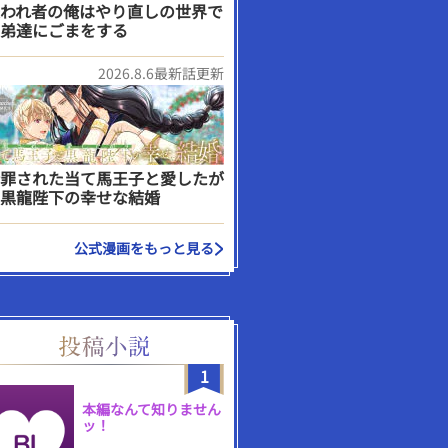
われ者の俺はやり直しの世界で
弟達にごまをする
2026.8.6最新話更新
罪された当て馬王子と愛したが
黒龍陛下の幸せな結婚
公式漫画をもっと見る
1
本編なんて知りません
ッ！