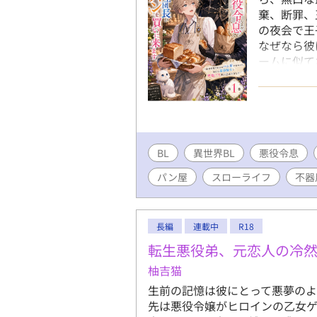
棄、断罪、
の夜会で王
なぜなら彼
ームに似て
知っていた
倒な貴族社
迎。 「よ
の町で、小
のミルクパ
BL
異世界BL
うやく手に
悪役令息
開店初日、
パン屋
スローライフ
不器
団長アゼル
のに彼は、
っていく。
長編
連載中
R18
昨日も来ま
人、よほど
転生悪役弟、元恋人の冷
るのは、パ
柚吉猫
手伝い、王
生前の記憶は彼にとって悪夢のよ
者の王子が
先は悪役令嬢がヒロインの乙女ゲ
を出すな。