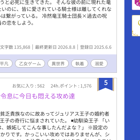
うと必死に生きてきた。 そんな彼の前に現れた竜
と囲い込みたい冷血騎士団長。 婚約破棄から始ま
たいのに、皆に愛されている騎士様は離してくれな
異世界BLラブコメ。
いは繋がっている。 冷然竜王騎士団長×過去の呪
当の恋をしよう。
文字数 135,868
最終更新日 2026.8.8
登録日 2025.6.6
平凡
乙女ゲーム
異世界
執着
溺愛
5
お気に入り : 562
24h.ポイント : 1,576
役令息に今日も悶える攻め達
 貧乏貴族なのに故あってジュリアス王子の婚約者
子の奇行に悩まされていた。 ◾️幼馴染王子 「い
は、嫉妬してこんな事したんだよな？」 ※設定の
ばかりです。かっこいい攻めではありませんが、シ