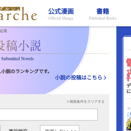
公式漫画
書籍
Official Manga
Published Books
結果
Submitted Novels
L小説のランキングです。
小説の投稿はこちら
デ
に
×検索条件をクリアする
進行状況