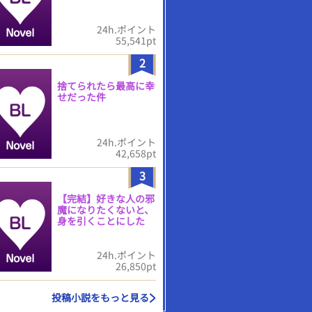
24h.ポイント
55,541pt
2
捨てられたら最高に幸
せだった件
24h.ポイント
42,658pt
3
【完結】好きな人の邪
魔になりたくないと、
身を引くことにした
24h.ポイント
26,850pt
投稿小説をもっと見る