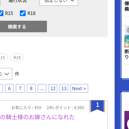
嫌
義
R15
R18
断
り
R15
R18
件
6
7
8
...
12
13
Next
1
お気に入り : 459
24h.ポイント : 4,985
恋の騎士様のお嫁さんになれた