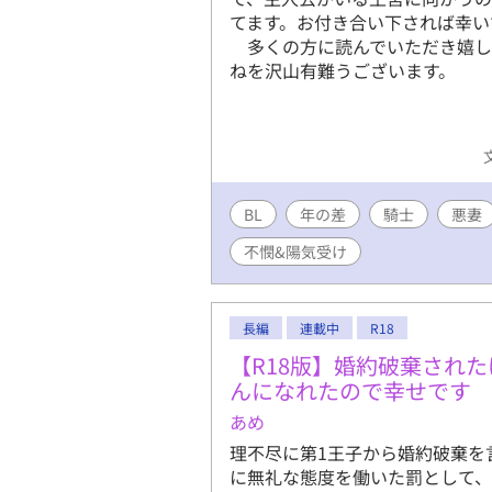
てます。お付き合い下されば幸
多くの方に読んでいただき嬉し
ねを沢山有難うございます
BL
年の差
騎士
悪妻
不憫&陽気受け
長編
連載中
R18
【R18版】婚約破棄され
んになれたので幸せです
あめ
理不尽に第1王子から婚約破棄を
に無礼な態度を働いた罰として