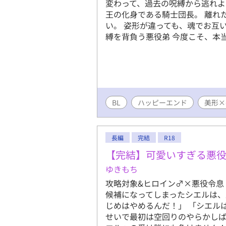
変わって、過去の呪縛から逃れよ
と、店主ご
王の化身である騎士団長。 離れ
る、飯テロ
い。 姿形が違っても、魂でお互
縛を背負う悪役弟 今度こそ、本
BL
ハッピーエンド
美形×
長編
完結
R18
【完結】可愛いすぎる悪
ゆきもち
攻略対象&ヒロイン♂×悪役令息
候補になってしまったシエルは、王
じめはやめるんだ！」 「シエル
せいで最初は空回りのやらかし