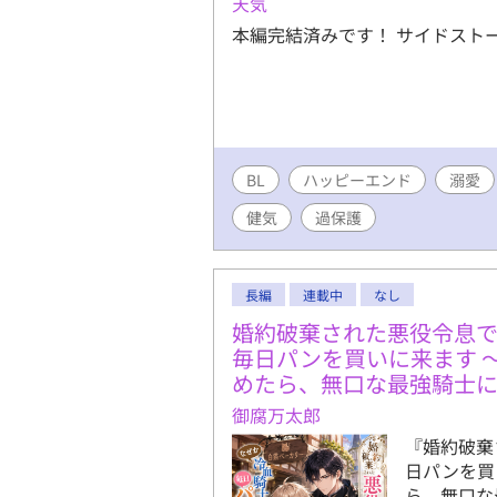
天気
本編完結済みです！ サイドスト
BL
ハッピーエンド
溺愛
健気
過保護
長編
連載中
なし
婚約破棄された悪役令息
毎日パンを買いに来ます 
めたら、無口な最強騎士
御腐万太郎
『婚約破棄
日パンを買
ら、無口な