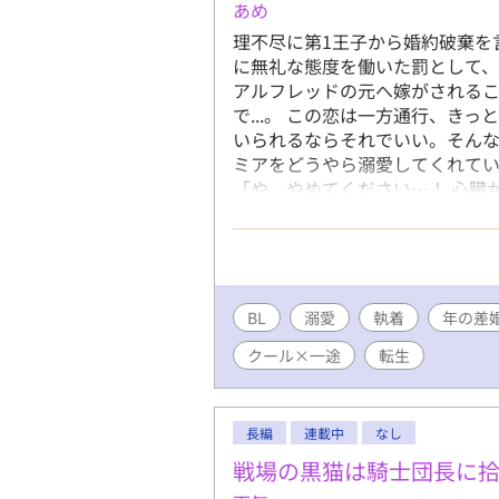
あめ
理不尽に第1王子から婚約破棄を
に無礼な態度を働いた罰として
アルフレッドの元へ嫁がされるこ
で...。 この恋は一方通行、き
いられるならそれでいい。そん
ミアをどうやら溺愛してくれてい
「や、やめてください…！ 心臓
ラブラブおしどり夫婦(夫夫)の日
連載しております。
BL
溺愛
執着
年の差
クール×一途
転生
長編
連載中
なし
戦場の黒猫は騎士団長に