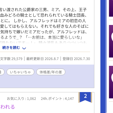
言い渡された公爵家の三男、ミア。その上、王子
、血みどろの騎士として恐れられている騎士団長、
とに。 しかし、アルフレッドはミアの初恋の人
っと愛してはもらえない。それでも好きな人のそばに
な気持ちで嫁いだミアだったが、アルフレッドは、
るようで_？ 「…お前は、本当に愛らしいな」
が持たないです…！」 時々波乱もありつついつも
続きを読む
常。 ────── ※ムーンライトノベルズ様でも
文字数 29,579
最終更新日 2026.8.7
登録日 2026.7.30
婚
いちゃいちゃ
体格差/年の差
2
お気に入り : 1,062
24h.ポイント : 4,147
拾われる