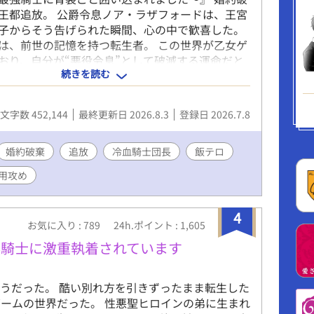
王都追放。 公爵令息ノア・ラザフォードは、王宮
子からそう告げられた瞬間、心の中で歓喜した。
は、前世の記憶を持つ転生者。 この世界が乙女ゲ
おり、自分が“悪役令息”として破滅する運命だと
続きを読む
からだ。 けれど、王子への未練など一切ない。 面
会から逃げられるなら、追放なんてむしろ大歓
し、田舎でパン屋をやろう」 そうしてノアは辺境
文字数 452,144
最終更新日 2026.8.3
登録日 2026.7.8
さなパン屋《白猫ベーカリー》を開く。 焼きたて
ン、焦がしバター塩パン、森苺のジャムパン。 よ
入れた平穏なスローライフ。 ……のはずだった。
婚約破棄
追放
冷血騎士団長
飯テロ
店に現れたのは、王国最強と恐れられる冷血騎士
用攻め
・グレイヴ。 無口。 無表情。 目つきが怖い。 な
毎朝誰より早く店に来て、ノアのパンを大量に買
 「今日も来たんですか？」 「来た」 「昨日も一
4
お気に入り : 789
24h.ポイント : 1,605
したよね」 「明日も来る」 ノアは思った。 この
パンが好きなんだな、と。 しかしアゼルが見てい
然騎士に激重執着されています
ンだけではなかった。 ノアが疲れていれば黙って
都からの嫌がらせには無表情で圧をかけ、元婚約
うだった。 酷い別れ方を引きずったまま転生した
現れれば静かに剣の柄へ手を置く。 「この店に手
ームの世界だった。 性悪聖ヒロインの弟に生まれ
ノアにもだ」 パン目当てだと思い込む悪役令息