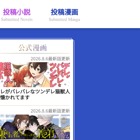
投稿小説
投稿漫画
Submitted Novels
Submitted Manga
2026.8.6最新話更新
レがバレバレなツンデレ猫獣人
懐かれてます
2026.8.6最新話更新