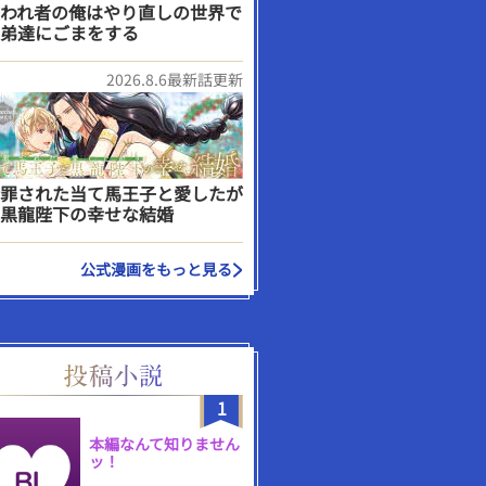
われ者の俺はやり直しの世界で
弟達にごまをする
2026.8.6最新話更新
罪された当て馬王子と愛したが
黒龍陛下の幸せな結婚
公式漫画をもっと見る
1
本編なんて知りません
ッ！