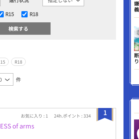
嫌
義
R15
R18
断
り
R15
R18
件
1
お気に入り : 1
24h.ポイント : 334
SS of arms