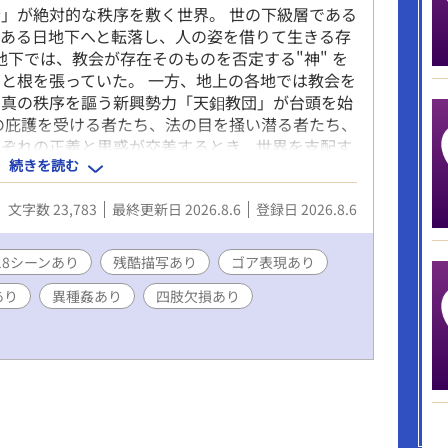
」が絶対的な秩序を敷く世界。 世の下級層である
、ある日地下へと転落し、人の姿を借りて生きる存
地下では、教会が存在そのものを否定する"神" を
と根を張っていた。 一方、地上の各地では教会を
、真の秩序を謳う新興勢力「天鉬教団」が台頭を始
の庇護を受ける者たち、法の目を掻い潜る者たち、
れぞれの正義と思惑が交差するとき、世界を支配す
続きを読む
く スチームパンク・ダークファンタジー群像劇
損・ゴア表現・性的暴行・近親相姦・異種間性愛な
文字数 23,783
最終更新日 2026.8.6
登録日 2026.8.6
表現が含まれます。 各自、防御力を高めてお読み
を中心に描くBL作品です。ただし、戦闘・政治・
、女性キャラクターを含む多数の人物が登場しま
18シーンあり
残酷描写あり
ゴア表現あり
あり
異種姦あり
四肢欠損あり