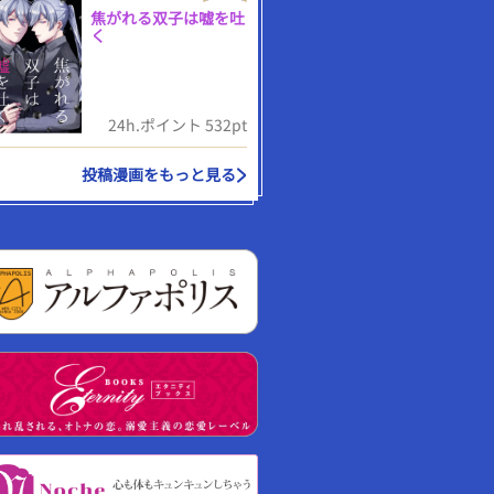
焦がれる双子は嘘を吐
く
24h.ポイント 532pt
投稿漫画をもっと見る