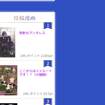
1
秒針のアンタレス
24h.ポイント 2,685pt
2
ここからは××ルート
です！？（※強制）
24h.ポイント 817pt
3