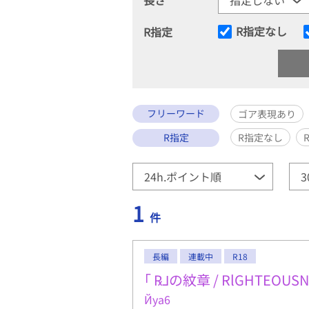
R指定なし
R指定
フリーワード
ゴア表現あり
R指定
R指定なし
1
件
長編
連載中
R18
｢ ℞⅃の紋章 / RlGHTEOUSNE
Йya6