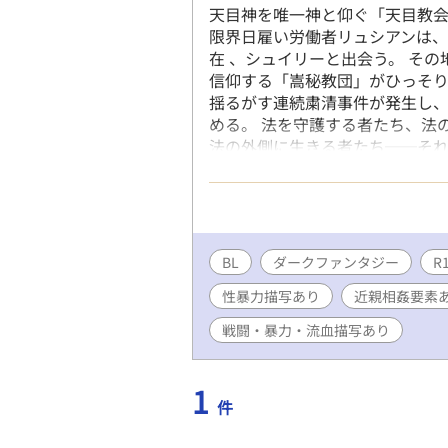
天目神を唯一神と仰ぐ「天目教会
限界日雇い労働者リュシアンは
在 、シュイリーと出会う。 その
信仰する「嵩秘教団」がひっそり
揺るがす連続粛清事件が発生し
める。 法を守護する者たち、法
法の外側に生きる者たち──そ
る秩序の真実が明らかになってい
※本作には暴力・流血・人体欠
ど、人によって不快と感じられる
ください。 ※男性同士の関係性
世界観描写を含む群像劇のため
BL
ダークファンタジー
R
す。
性暴力描写あり
近親相姦要素
戦闘・暴力・流血描写あり
1
件