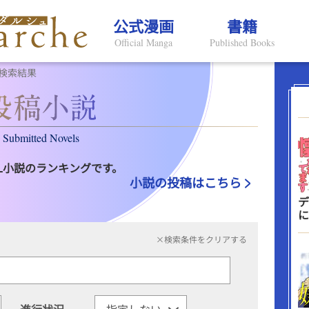
公式漫画
書籍
Official Manga
Published Books
検索結果
Submitted Novels
L小説のランキングです。
小説の投稿はこちら
デ
に
×検索条件をクリアする
進行状況