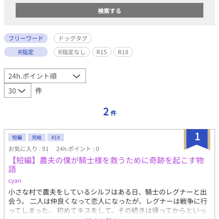
フリーワード
ドッグタグ
R指定
R指定なし
R15
R18
件
2
件
1
短編
完結
R18
お気に入り : 91
24h.ポイント : 0
【短編】農夫の僕が騎士様を救うために奇跡を起こす物
語
cyan
小さな村で農夫をしているシルフはある日、騎士のレグナーと出
会う。 二人は仲良くなって恋人になったが、レグナーは戦争に行
ってしまった。 初めてキスをして、その続きは帰ってからといっ