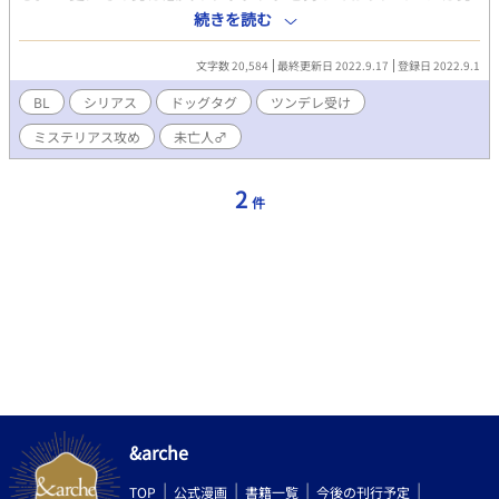
と一夜を共にしてしまう。 翌日、男はしばらく匿うよう要求し
続きを読む
てきて・・・！？ 謎の男とツンデレ美青年のスリリングな物
語。 ※てんつぶさん主催の「ドッグタグアンソロジー」寄稿作品
文字数 20,584
最終更新日 2022.9.17
登録日 2022.9.1
です。
BL
シリアス
ドッグタグ
ツンデレ受け
ミステリアス攻め
未亡人♂
2
件
&arche
TOP
公式漫画
書籍一覧
今後の刊行予定