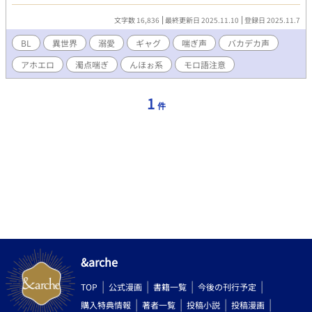
カ声平凡受 ムーンライトノベルズにも掲載しています。
文字数 16,836
最終更新日 2025.11.10
登録日 2025.11.7
BL
異世界
溺愛
ギャグ
喘ぎ声
バカデカ声
アホエロ
濁点喘ぎ
んほぉ系
モロ語注意
1
件
&arche
TOP
公式漫画
書籍一覧
今後の刊行予定
購入特典情報
著者一覧
投稿小説
投稿漫画