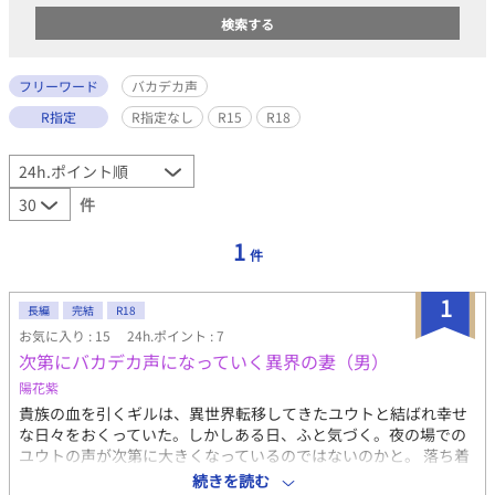
フリーワード
バカデカ声
R指定
R指定なし
R15
R18
件
1
件
1
長編
完結
R18
お気に入り : 15
24h.ポイント : 7
次第にバカデカ声になっていく異界の妻（男）
陽花紫
貴族の血を引くギルは、異世界転移してきたユウトと結ばれ幸せ
な日々をおくっていた。しかしある日、ふと気づく。夜の場での
ユウトの声が次第に大きくなっているのではないのかと。 落ち着
いたトーンではじまる、ただのアホエロです。 溺愛攻め×バカデ
続きを読む