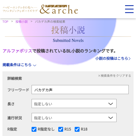
TOP
投稿小説
バカデカ声の検索結果
Submitted Novels
アルファポリス
で投稿されているBL小説のランキングです。
小説の投稿はこちら
掲載条件はこちら
×検索条件をクリアする
詳細検索
フリーワード
長さ
進行状況
R指定
R指定なし
R15
R18