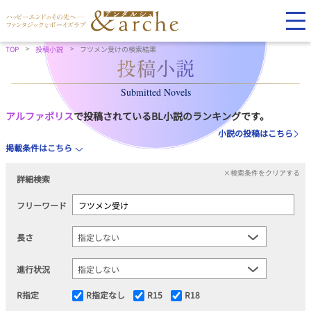
TOP
投稿小説
フツメン受けの検索結果
Submitted Novels
アルファポリス
で投稿されているBL小説のランキングです。
小説の投稿はこちら
掲載条件はこちら
×検索条件をクリアする
詳細検索
フリーワード
長さ
進行状況
R指定
R指定なし
R15
R18