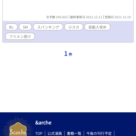
文字数 200,602
最終更新日 2021.12.11
登録日 2021.12.10
BL
SM
スパンキング
小スカ
芸能人攻め
フツメン受け
1
件
&arche
TOP
公式漫画
書籍一覧
今後の刊行予定