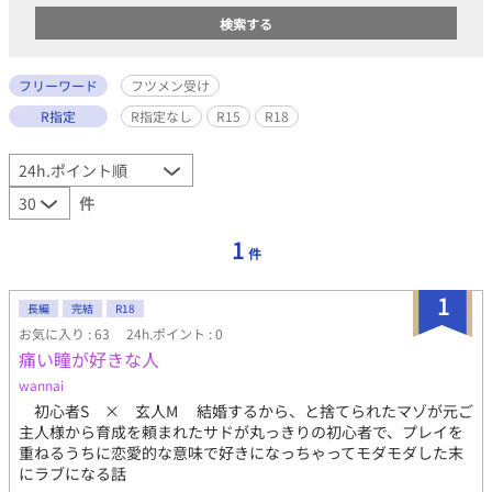
フリーワード
フツメン受け
R指定
R指定なし
R15
R18
件
1
件
1
長編
完結
R18
お気に入り : 63
24h.ポイント : 0
痛い瞳が好きな人
wannai
初心者S × 玄人M 結婚するから、と捨てられたマゾが元ご
主人様から育成を頼まれたサドが丸っきりの初心者で、プレイを
重ねるうちに恋愛的な意味で好きになっちゃってモダモダした末
にラブになる話