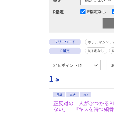
R指定なし
R指定
フリーワード
ホテルマン×ア
R指定
R指定なし
1
件
長編
完結
R15
正反対の二人がぶつかるB
ない」 『キスを待つ頬骨