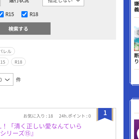
嫌
義
R15
R18
パレル
断
り
R15
R18
件
1
お気に入り : 18
24h.ポイント : 0
L！「清く正しい愛なんていら
シリーズ⑮』