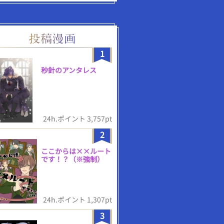
1
秒針のアンタレス
24h.ポイント 3,757pt
2
ここからは××ルート
です！？（※強制）
24h.ポイント 1,307pt
3