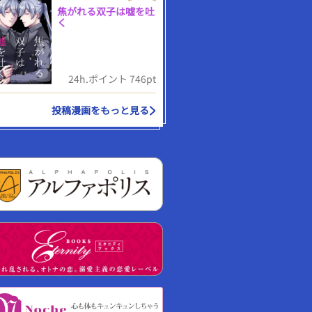
焦がれる双子は嘘を吐
く
24h.ポイント 746pt
投稿漫画をもっと見る