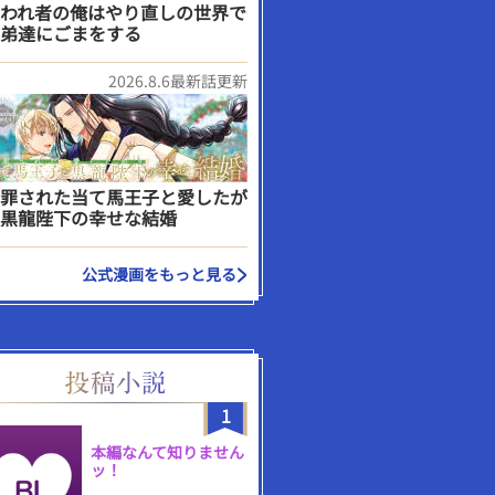
われ者の俺はやり直しの世界で
弟達にごまをする
2026.8.6最新話更新
罪された当て馬王子と愛したが
黒龍陛下の幸せな結婚
公式漫画をもっと見る
1
本編なんて知りません
ッ！