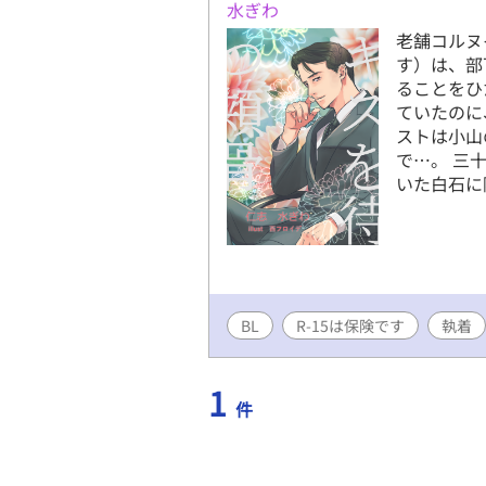
水ぎわ
老舗コルヌ
す）は、部
ることをひ
ていたのに
ストは小山
で…。 三
いた白石に
BL
R-15は保険です
執着
1
件