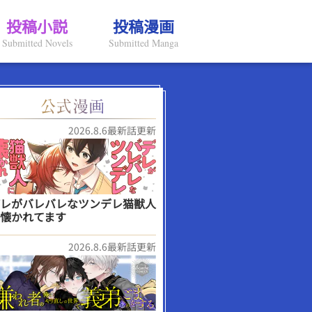
投稿小説
投稿漫画
Submitted Novels
Submitted Manga
2026.8.6最新話更新
レがバレバレなツンデレ猫獣人
懐かれてます
2026.8.6最新話更新