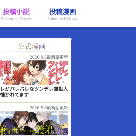
投稿小説
投稿漫画
Submitted Novels
Submitted Manga
2026.8.6最新話更新
レがバレバレなツンデレ猫獣人
懐かれてます
2026.8.6最新話更新