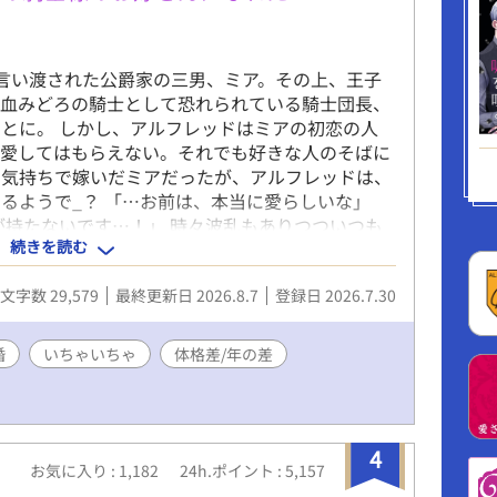
言い渡された公爵家の三男、ミア。その上、王子
、血みどろの騎士として恐れられている騎士団長、
とに。 しかし、アルフレッドはミアの初恋の人
っと愛してはもらえない。それでも好きな人のそばに
な気持ちで嫁いだミアだったが、アルフレッドは、
るようで_？ 「…お前は、本当に愛らしいな」
が持たないです…！」 時々波乱もありつついつも
続きを読む
常。 ────── ※ムーンライトノベルズ様でも
文字数 29,579
最終更新日 2026.8.7
登録日 2026.7.30
婚
いちゃいちゃ
体格差/年の差
4
お気に入り : 1,182
24h.ポイント : 5,157