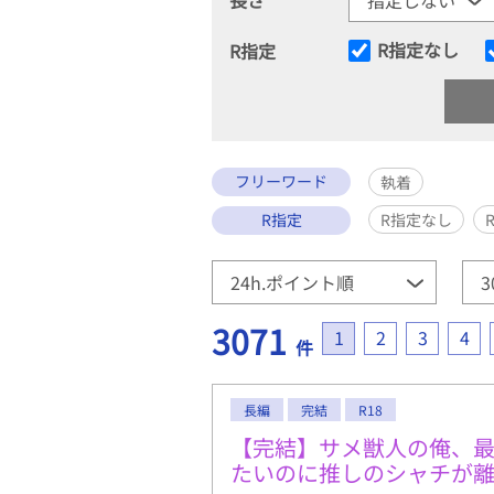
R指定なし
R指定
フリーワード
執着
R指定
R指定なし
3071
1
2
3
4
件
長編
完結
R18
【完結】サメ獣人の俺、
たいのに推しのシャチが離