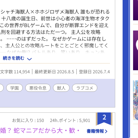
シャチ海獣人×ホホジロザメ海獣人 誰もが恐れる
 十八歳の誕生日、前世は小心者の海洋生物オタク
この世界がBLゲームで、自分が断罪エンドを迎え
処刑を回避する方法はただ一つ。 主人公を攻略
。 ……のはずだった。 なぜかゲームには存在し
れ、主人公との攻略ルートをことごとく邪魔してく
―なぜか俺!? バトルあり、笑いあり、キュンあ
続きを読む
ロザメが、推しのシャチに振り回される学園ラブコ
止 終盤に性的描写が入る予定ですので、R18として
文字数 114,954
最終更新日 2026.8.5
登録日 2026.7.4
ります。 本作はfujossy小説大賞にエントリー
いただけましたら、投票して応援してくだされば
学園
悪役令息
獣人
ラブコメ
2
お気に入り : 150
24h.ポイント : 5,901
婚？ 蛇マニアだから大・歓・
書籍情報