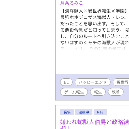
月条ろみこ
【海洋獣人×異世界転生×学園】
最強ホホジロザメ海獣人・レン。
だったことを思い出す。そして、
る悪役令息だと知ってしまう。 
し、自分のルートへ引き込むこと
ないはずのシャチの海獣人が現
る。 しかも、その執着の矛先は―
り！ 最強なのに小心者なホホジ
メBL！ 🚫無断転載・AI学習禁
います。 ※がつく話には性描写があ
中です。少しでも面白いと思って
幸いです。
BL
ハッピーエンド
異世界
ゲーム転生
転生
執着
長編
連載中
R18
嫌われ蛇獣人伯爵と政略結
迎！