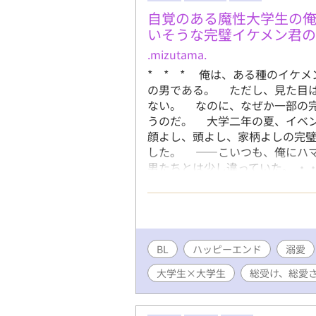
自覚のある魔性大学生の俺
いそうな完璧イケメン君
.mizutama.
* * * 俺は、ある種のイケ
の男である。 ただし、見た目
ない。 なのに、なぜか一部の
うのだ。 大学二年の夏、イベン
顔よし、頭よし、家柄よしの完
した。 ――こいつも、俺にハ
男たちとは少し違っていた。 ・
ケメン大学生 × 自覚アリの
ます。 更新頻度は気力と体力
BL
ハッピーエンド
溺愛
大学生×大学生
総受け、総愛