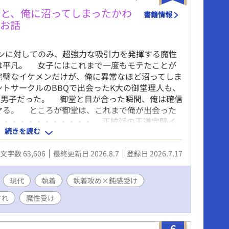
と、俺に沼ってしまったかわ
書籍情報
のお話
メンに対してのみ、超強力な吸引力を発揮する魔性
は平凡。 女子にはこれまで一度もモテたことが
完璧なイケメンだけが、俺に異常なほど沼ってしま
トサークルのBBQで出会ったK大の御堂理人も、
璧男子だった。 御堂と目が合った瞬間、俺は確信
マる。 ところが御堂は、これまで俺が出会った
・・・・・・・・・・・・ 正統派の王道完璧イ
続きを読む
魔性の大学生（平凡） ☆気の向くままに書いてい
次第。応援よろしくおねがいします！
文字数 63,606
最終更新日 2026.8.7
登録日 2026.7.17
現代
執着
執着攻め×鈍感受け
され
魔性受け
6