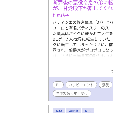
断罪後の悪役令息の弟に
が、甘党殿下が離してくれ
松原硝子
パティシエの篠宮颯真（27）は
ユーロと有名パティスリーのスー
た颯真はバイクに轢かれて人生を
BLゲームの世界に転生していた
クに転生してしまったうえに、
罪され、伯爵家がボロボロになっ
れ、さらに王侯貴族の証ともいえ
家名と王都の屋敷だけ。 前世の
分を隠して王都のティーハウスで
トは店の前で倒れそうになってい
ットはティーハウスのオーナー
れる。 優勝賞金は10万ベル。
BL
ハッピーエンド
溺愛
できると考えたエリオットは、賞
年下攻め×年上受け
しかし翌日、王宮より使者がやっ
三王子で…！？ 最強だけど執着
パティシエの王宮を舞台にしたサ
長編
連載中
R18