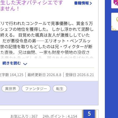
転生した天才パティシエです
書籍情報
ません！
パリで行われたコンクールで見事優勝し、賞金５万
シェフの地位を獲得した。 しかし浮かれて泥酔し
終える。 目覚めた颯真は友人が激推ししていた
！ だが悪役令息の弟――エリオット・ペンブルッ
前世の記憶を取りもどしたのは兄・ヴィクターが断
た直後。 兄は幽閉、一家も財産や領地の没収さ
る魔力も失ってしまう。 残されたのは名ばかりの
続きを読む
記憶が戻ったエリオットは、家族を支えるために身
パティシエとして働き始めた。 ある日、エリオッ
文字数 164,125
最終更新日 2026.8.8
登録日 2026.6.21
たルークという少年を助ける。 11年後。エリオ
に、王都で開催されるコンクールへの出場を勧めら
これだけあればしばらくは家族に楽をさせることが
異世界
ファンタジー
転生
金欲しさに出場を決意する。 結果は見事優勝。
てくる。 呼び出し主は会ったこともないはずの第
溺愛が止まらない年下大型犬王子×恋愛に疎い天才
スペンス要素ありのラブコメです。
5
お気に入り : 367
24h.ポイント : 4,154