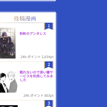
1
秒針のアンタレス
24h.ポイント 2,634pt
2
眠れないので添い寝サ
ービスを利用してみま
した
24h.ポイント 803pt
3