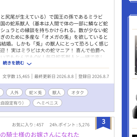
耳と尻尾が生えている）で国王の孫であるミラビ
隣国の蛇系獣人（基本は人間で体の一部に鱗など蛇
テシュラとの縁談を持ちかけられる。数が少ない蛇
継ぎのために多産な「オメガの兎」を欲していると
略結婚。しかも「兎」の獣人にとって恐ろしく感じ
迎！ 実はミラビは大の蛇マニア！ 喜んで伯爵へ
いでもなんでもOK！毎日蛇系獣人と一緒で楽し
続きを読む
は「蛇だから好き」だったのに、だんだん伯爵本人
くハッピー！ 一方伯爵は生まれてからずっと嫌わ
文字数 15,465
最終更新日 2026.8.8
登録日 2026.8.7
しそうにする様子に戸惑うが、実はミラビのことは
われ者の執着溺愛な蛇アルファ】×【かわいい蛇マ
ハートフルBLです。 ※本編完結まで毎日2回更新
人外
蛇×兎
獣人
オタク
回更新） ※Rシーンには「★」つけています。 ※オ
独自設定有り）
ヘミペニス
。 ※作中に蛇の飼育・生態に関する描写が出てき
する蛇ということでご理解ください。特に温度管理
い異世界独自の対策なので、現代では専用ヒーター
3
します。
お気に入り : 457
24h.ポイント : 5,276
恋の騎士様のお嫁さんになれた