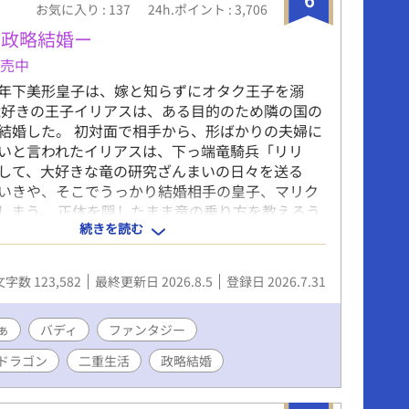
お気に入り : 137
24h.ポイント : 3,706
の政略結婚ー
発売中
年下美形皇子は、嫁と知らずにオタク王子を溺
竜好きの王子イリアスは、ある目的のため隣の国の
結婚した。 初対面で相手から、形ばかりの夫婦に
いと言われたイリアスは、下っ端竜騎兵「リリ
して、大好きな竜の研究ざんまいの日々を送る
いきや、そこでうっかり結婚相手の皇子、マリク
しまう。 正体を隠したまま竜の乗り方を教えるう
続きを読む
は自分の嫁とも知らず、「リリヤ」に執着しはじ
すれ違いながらも夫婦になっていく二人のコメディ
ンファンタジー。 ハッピーエンド&完結保証で
文字数 123,582
最終更新日 2026.8.5
登録日 2026.7.31
ーリー上、男性妊娠可能表現（オメガバース ではな
ます。お楽しみください⭐︎ 攻 肉体派 美形攻
め 年下攻め 大型犬攻め 受 頭脳派 年上受
ぁ
バディ
ファンタジー
け 地味受け↔︎美人受け（スイッチ） ストーリ
ドラゴン
二重生活
政略結婚
ファンタジー 癒し すれ違い じれじれ