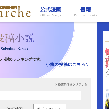
公式漫画
書籍
Official Manga
Published Books
Submitted Novels
L小説のランキングです。
小説の投稿はこちら
デ
に
×検索条件をクリアする
進行状況