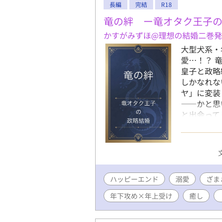
長編
完結
R18
竜の絆 ー竜オタク王子
かすがみずほ@理想の結婚二巻
大型犬系・
愛…！？ 
皇子と政略
しかなれな
ヤ」に変装
――かと思
と出会って
ちに、皇子
めて…。 
寄りドラゴ
す！ スト
い）があり
ハッピーエンド
溺愛
め 執着攻
ざま
け 童貞受
年下攻め×年上受け
癒し
ー 異世界