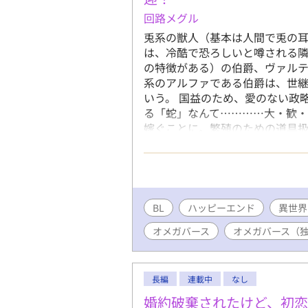
回路メグル
兎系の獣人（基本は人間で兎の
は、冷酷で恐ろしいと噂される
の特徴がある）の伯爵、ヴァル
系のアルファである伯爵は、世
いう。 国益のため、愛のない政
る「蛇」なんて…………大・歓・
嫁ぐことに。繁殖のための道具扱
い！ ハッピー！ しかも、最初
も素敵な人だとわかって、とにか
れ続けてきたため、ミラビが楽
昔から気にかけていて…… 【嫌
ニア兎オメガ】のハイテンション
BL
ハッピーエンド
異世界
します。（14話までは1日4～5
オメガバース
オメガバース（
メガバースに独自設定を含みます
ますが、あくまで異世界に生息
についてはヒーターが存在しな
で快適な空間を作るようにお願い
長編
連載中
なし
婚約破棄されたけど、初