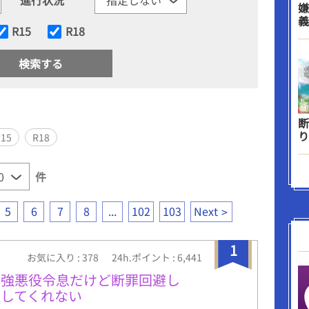
嫌
義
R15
R18
断
り
R15
R18
件
5
6
7
8
...
102
103
Next
1
お気に入り : 378
24h.ポイント : 6,441
最強悪役令息だけど断罪回避し
してくれない