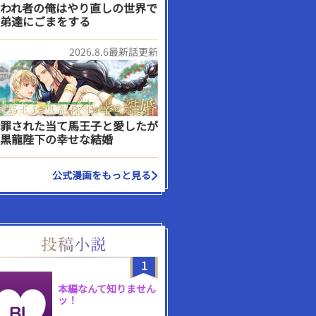
われ者の俺はやり直しの世界で
弟達にごまをする
2026.8.6最新話更新
罪された当て馬王子と愛したが
黒龍陛下の幸せな結婚
公式漫画をもっと見る
1
本編なんて知りません
ッ！