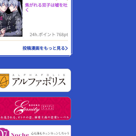
焦がれる双子は嘘を吐
く
24h.ポイント 768pt
投稿漫画をもっと見る