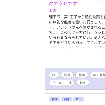
ので幸せです
あめ
理不尽に第1王子から婚約破棄を
に無礼な態度を働いた罰として
アルフレッドの元へ嫁がされるこ
で...。 この恋は一方通行、き
いられるならそれでいい。そん
ミアをどうやら溺愛してくれてい
「や、やめてください…！ 心臓
ラブラブおしどり夫婦(夫夫)の日
連載しております。
BL
溺愛
執着
年の差
クール×一途
転生
長編
完結
R15