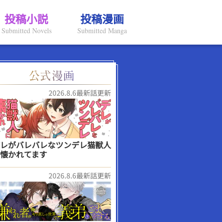
投稿小説
投稿漫画
Submitted Novels
Submitted Manga
2026.8.6最新話更新
レがバレバレなツンデレ猫獣人
懐かれてます
2026.8.6最新話更新