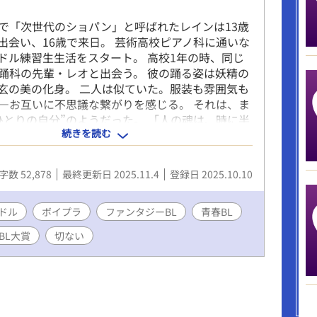
で「次世代のショパン」と呼ばれたレインは13歳
Pに出会い、16歳で来日。 芸術高校ピアノ科に通いな
ドル練習生生活をスタート。 高校1年の時、同じ
踊科の先輩・レオと出会う。 彼の踊る姿は妖精の
玄の美の化身。 二人は似ていた。服装も雰囲気も
―お互いに不思議な繋がりを感じる。 それは、ま
ひとりの自分”のようだった。 「人の魂は、時に半
続きを読む
て生まれてくる」 という祖母の言葉を思い出しな
はレインを“魂の半分”だと感じはじめる。 レイン
別な感情をいだき、その想いに戸惑う。 アイドル
字数 52,878
最終更新日 2025.11.4
登録日 2025.10.10
て抱いてはいけない感情……。 ある日、事務所か
トのデビューが決定。 メンバー選考は事務所内オ
ン。 2人は練習に明け暮れるが、結果は意外な結
ドル
ボイプラ
ファンタジーBL
青春BL
 水のように透き通る音色と、風のように自由な舞
BL大賞
切ない
と感情が共鳴する、切なく眩しいローファンタジー
 魂の絆は、彼らをどこへ導くのか。 〈攻
玲央（カザマレオ）20歳 大学1年生 180cm
クスの全てを持つイケメン。 高校時代からファン
る。 天性のダンサーで昔からもう1人の自分「魂