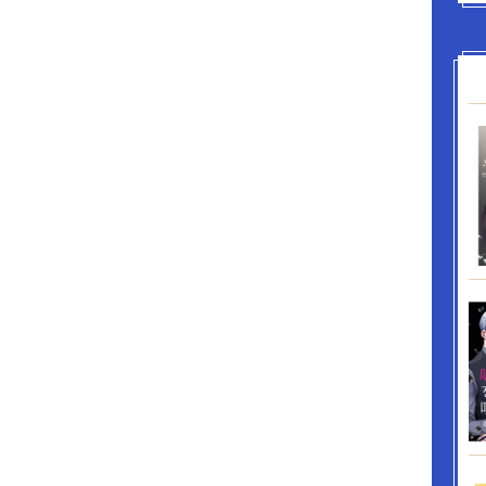
探している。 特技「風の囁き」
〈受け〉 水沢玲音（ミズ
18歳 高校３年 175cm 絶対音感を持つ元天才ピ
繊細で自信がない。 雨の音が好き。育ちが良く可
に憧れている。 特技「水の記憶」