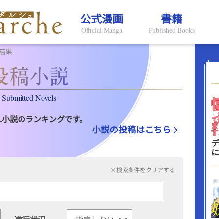
公式漫画
書籍
Official Manga
Published Books
結果
Submitted Novels
L小説のランキングです。
小説の投稿はこちら
デ
に
×検索条件をクリアする
進行状況