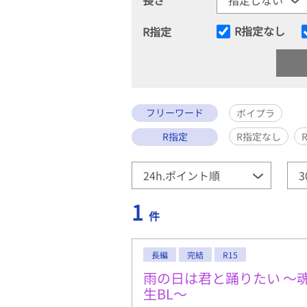
R指定なし
R指定
フリーワード
ボイプラ
R指定
R指定なし
1
件
長編
完結
R15
雨の日は君と踊りたい 〜
生BL〜