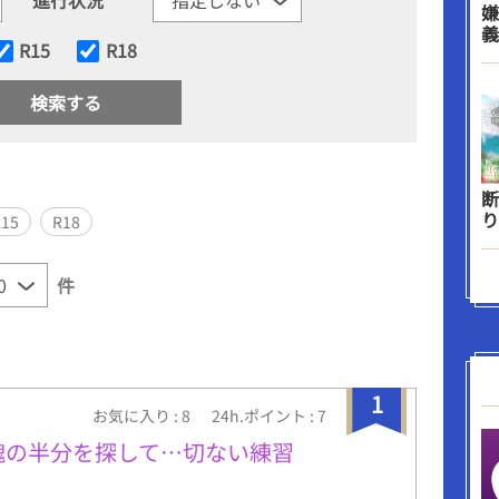
嫌
義
R15
R18
断
り
R15
R18
件
1
お気に入り : 8
24h.ポイント : 7
魂の半分を探して…切ない練習