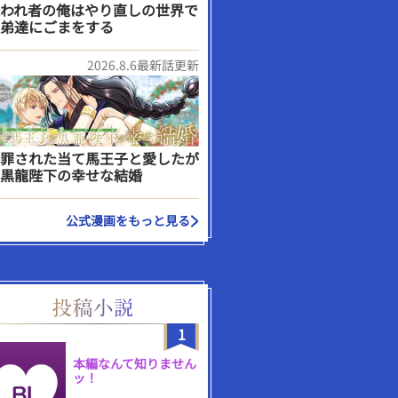
われ者の俺はやり直しの世界で
弟達にごまをする
2026.8.6最新話更新
罪された当て馬王子と愛したが
黒龍陛下の幸せな結婚
公式漫画をもっと見る
1
本編なんて知りません
ッ！