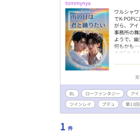
tommynya
ワルシャワ
でK-PO
がら、アイ
事務所の舞
ようで、幽
何もかも―
るで“もう
分に分かれ
がら、レオ
もレオに特
文
志望者とし
ら新ユニッ
BL
ローファンタジー
ーディショ
アイ
末に――。
ツインレイ
プデュ
第13回
い。 才能
青春BL。
め〉 風間
1
件
実力とルッ
クラブがあ