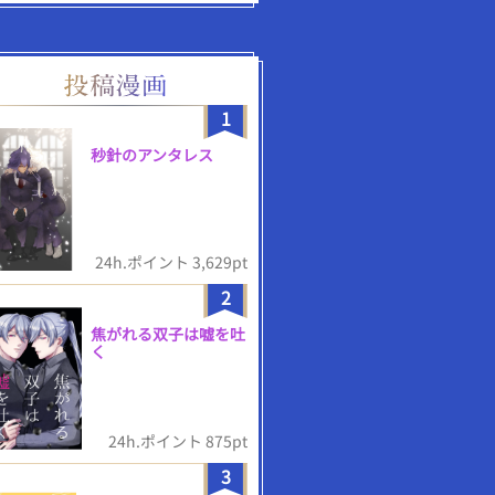
1
秒針のアンタレス
24h.ポイント 3,629pt
2
焦がれる双子は嘘を吐
く
24h.ポイント 875pt
3