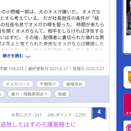
ァの小野耀一郞は、大のオメガ嫌いだ。 オメガな
とすら考えている。 だが社長就任の条件が「結
の社長令息でオメガの樟を娶った。 時期が来たら
股を開くオメガなんて、相手をしなければ浮気する
いはずだ。 その後、配偶者に裏切られた憐れな男
蝶よ花よと育てられた奔放なオメガならば離婚した
るだろう。 使い捨ての配偶者に耀一郞は辛く当た
続きを読む
にすら冷遇されると知ったその日、家に帰ると樟は
クレジットカードを渡しておけば好き勝手するだろ
字数 194,421
最終更新日 2025.6.17
登録日 2025.5.27
には持ってきた段ボールとペラペラの布団しかなか
に初めて戦慄を覚えた。 どこまでも不遇なオメガ
たアルファが、ゆっくりと心を寄せ合い家族になる
オメガバース
不憫受け
傲慢攻め
 ※すでにカクヨムサイト内で全話配信してます
気
暴力・残酷表現あり
結婚
定 ※本作は第2回ルビーファンタジーBL小説大
籍化しましたらアルファポリスさんの規定により削
4
お気に入り : 247
24h.ポイント : 2,259
、追放したはずの元護衛騎士に