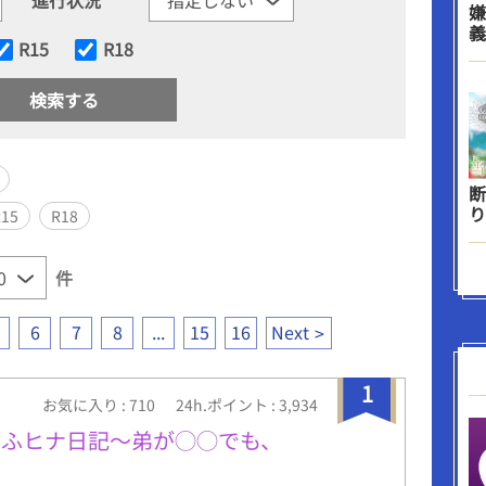
嫌
義
R15
R18
断
り
R15
R18
件
6
7
8
...
15
16
Next
1
お気に入り : 710
24h.ポイント : 3,934
もふヒナ日記〜弟が◯◯でも、