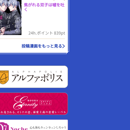
焦がれる双子は嘘を吐
く
24h.ポイント 839pt
投稿漫画をもっと見る