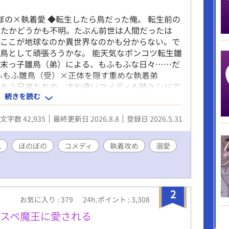
ぼの×執着愛 ◆転生したら鳥だった俺。 転生前の
ったかどうかも不明。たぶん前世は人間だったは
。ここが地球なのか異世界なのかも分からない。で
鳥として頑張ろうかな。 能天気なポンコツ転生雛
い末っ子雛鳥（弟）による、もふもふな日々……だ
ふもふ雛鳥（受）×正体を隠す重めな執着弟
ふもふ兄弟たちの、すれ違いコメディ＆時々シリア
続きを読む
Lになります。 完結後に番外編にて少しだけいちゃ
く予定です。
文字数 42,935
最終更新日 2026.8.8
登録日 2026.5.31
兄
ほのぼの
コメディ
執着攻め
溺愛
2
お気に入り : 379
24h.ポイント : 3,308
スペ魔王に愛される