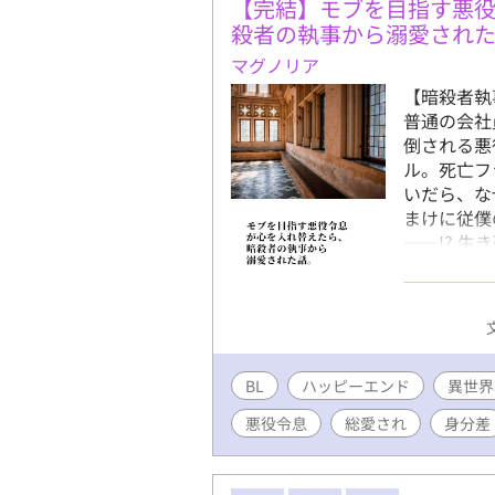
【完結】モブを目指す悪
殺者の執事から溺愛され
マグノリア
【暗殺者執
普通の会社
倒される悪
ル。死亡フ
いだら、な
まけに従僕
――!? 
ら真実の愛
見える展開
執事ひとり
付けており
す。 皆様
BL
ハッピーエンド
ろしくお願
異世界
談・番外編
悪役令息
総愛され
身分差
して、完結
た。