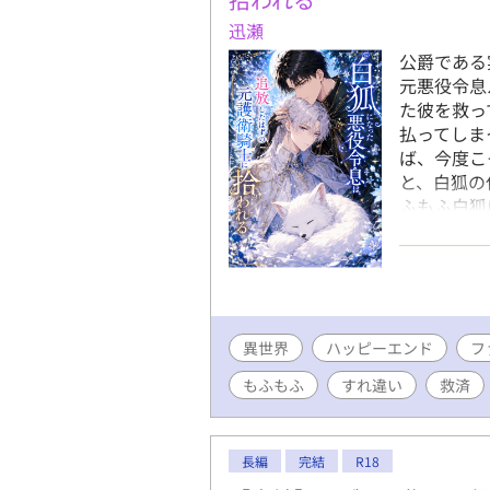
迅瀬
公爵である
元悪役令息
た彼を救っ
払ってしま
ば、今度こ
と、白狐の
ふもふ白狐
られない一
再会・溺愛
用していま
異世界
ハッピーエンド
フ
もふもふ
すれ違い
救済
長編
完結
R18