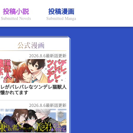
投稿小説
投稿漫画
Submitted Novels
Submitted Manga
2026.8.6最新話更新
レがバレバレなツンデレ猫獣人
懐かれてます
2026.8.6最新話更新