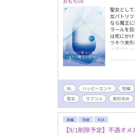
おもちDX
聖女として
女パトリツ
なら魔王に
ラールを目
は死にかけ
ラキラ美形
上手でちゅ
んみたいに
よちよち魔
す。お気軽
BL
ハッピーエンド
短編
聖女
ラブコメ
美形攻め
長編
完結
R18
【9/1削除予定】不遇オ