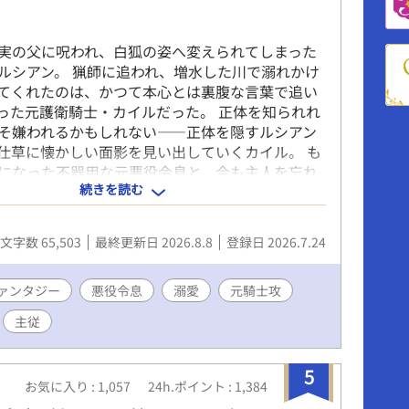
実の父に呪われ、白狐の姿へ変えられてしまった
ルシアン。 猟師に追われ、増水した川で溺れかけ
てくれたのは、かつて本心とは裏腹な言葉で追い
った元護衛騎士・カイルだった。 正体を知られれ
そ嫌われるかもしれない――正体を隠すルシアン
仕草に懐かしい面影を見い出していくカイル。 も
になった不器用な元悪役令息と、今も主人を忘れ
続きを読む
途な元護衛騎士が、ゆっくりと心を通わせていく
ファンタジーBLです。 ※表紙や校正に生成AIを使
す。
文字数 65,503
最終更新日 2026.8.8
登録日 2026.7.24
ァンタジー
悪役令息
溺愛
元騎士攻
主従
5
お気に入り : 1,057
24h.ポイント : 1,384