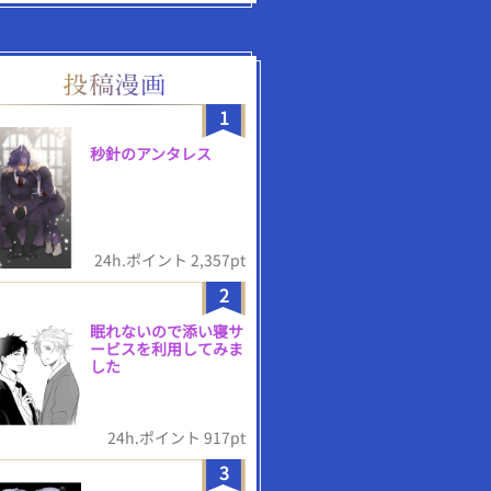
1
秒針のアンタレス
24h.ポイント 2,357pt
2
眠れないので添い寝サ
ービスを利用してみま
した
24h.ポイント 917pt
3