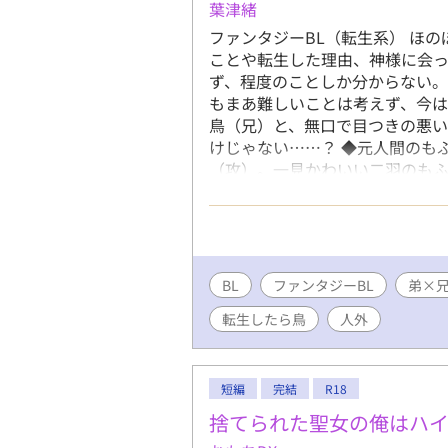
葉津緒
ファンタジーBL（転生系） ほの
ことや転生した理由、神様に会
ず、程度のことしか分からない
もまあ難しいことは考えず、今は
鳥（兄）と、無口で目つきの悪
けじゃない……？ ◆元人間のも
（攻）。一見かわいい二羽のも
ス物語🐣 ※本編は全年齢向けB
いちゃな場面（R15程度）を書
BL
ファンタジーBL
弟×
転生したら鳥
人外
短編
完結
R18
捨てられた聖女の俺はハイ