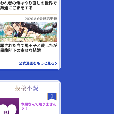
われ者の俺はやり直しの世界で
弟達にごまをする
2026.8.6最新話更新
罪された当て馬王子と愛したが
黒龍陛下の幸せな結婚
公式漫画をもっと見る
1
本編なんて知りません
ッ！