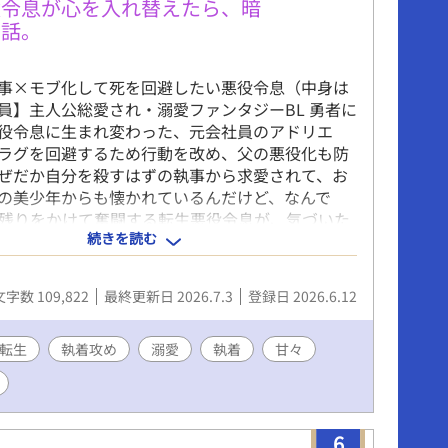
役令息が心を入れ替えたら、暗
た話。
事×モブ化して死を回避したい悪役令息（中身は
員】主人公総愛され・溺愛ファンタジーBL 勇者に
役令息に生まれ変わった、元会社員のアドリエ
ラグを回避するため行動を改め、父の悪役化も防
ぜだか自分を殺すはずの執事から求愛されて、お
の美少年からも懐かれているんだけど、なんで
生き残りをかけて奮闘する転生悪役令息が、気づいた
続きを読む
を手にしていて、幸せになるお話です。 総受けに
が含まれますが、最終的に主人公とくっつくのは
だけです。 性描写のあるエピソードには（☆）を
文字数 109,822
最終更新日 2026.7.3
登録日 2026.6.12
ます。 アルファポリス様の独占公開・最新作で
に楽しんでいただけたらと願っています。どうぞよ
いいたします！ ※本編完結済み。今後は、後日
転生
執着攻め
溺愛
執着
甘々
を不定期に投稿します。 ※番外編・第一弾としま
記念SS『プレゼントは僕だった』を更新しまし
6