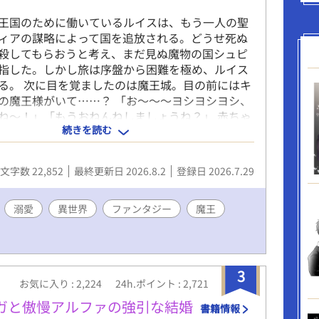
王国のために働いているルイスは、もう一人の聖
ィアの謀略によって国を追放される。どうせ死ぬ
殺してもらおうと考え、まだ見ぬ魔物の国シュピ
指した。しかし旅は序盤から困難を極め、ルイス
る。 次に目を覚ましたのは魔王城。目の前にはキ
の魔王様がいて……？ 「お〜〜〜ヨシヨシヨシ、
ね〜！」「もうおねんねしましょうね？」 赤ちゃ
続きを読む
甘やかされて、ルイスの心は癒されていく。 溺愛
王×自己肯定感低め聖女 短編のファンタジーBLで
に楽しんでいただければと思います。
文字数 22,852
最終更新日 2026.8.2
登録日 2026.7.29
溺愛
異世界
ファンタジー
魔王
3
お気に入り : 2,224
24h.ポイント : 2,721
メガと傲慢アルファの強引な結婚
書籍情報