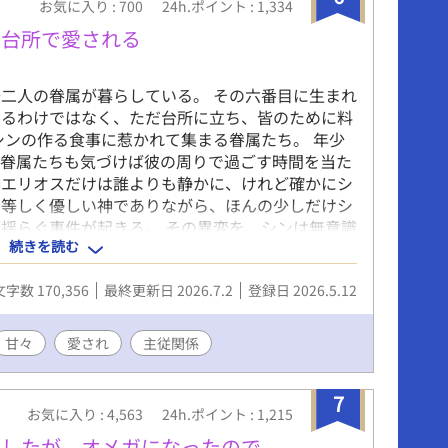
お気に入り : 700
24h.ポイント : 1,334
の台所で愛される
二人の眷属が暮らしている。 その六番目に生まれ
いるわけではなく、ただ台所に立ち、皆のために料
シンの作る食事に惹かれて集まる眷属たち。 年少
の眷属たちも気づけば彼の周りで過ごす時間を当た
神エリオスだけは誰よりも静かに、けれど確かにシ
に等しく優しい神でありながら、ほんの少しだけシ
揺らぐ事件が起きる。 その異変を、シンは無意識
続きを読む
けに明かされていくのは、「六番目」にだけ与えら
されていたのではなく、天界そのものを穏やかに保
文字数 170,356
最終更新日 2026.7.2
登録日 2026.5.12
ちに囲まれながら、少しずつ自分の力と向き合うシ
エリオスが、なぜ最初からシンだけを少し特別に見
中で育つ、静かな恋。 世界を支える力と、ひとつ
甘々
愛され
主従関係
ジーBL。
7
お気に入り : 4,563
24h.ポイント : 1,215
でしたが、オメガになったので