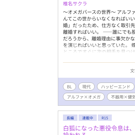
椎名サクラ
～オメガバースの世界～ アルフ
んてこの世からいなくなればいい
婚」だったため、仕方なく取引先
離婚すればいい。 ――誰にでも
だろうから、離婚理由に事欠かな
を演じればいいと思っていた。 
ところですぐに次の相手を見つけ
るのだった。 しかし、実の父親
自室で高熱を出し倒れていた。 
文
うと思っていたのに、彼の部屋
った。 耀一郞は自分がしたこと
と、傲慢にならざるを得なかっ
BL
現代
ハッピーエンド
話です。 ※他サイトでも掲載中
アルファ×オメガ
不器用×健
が、こちらではRシーンを追加予
賞 優秀賞を受賞しました 書
除予定です
長編
連載中
R15
白狐になった悪役令息は
拾われる