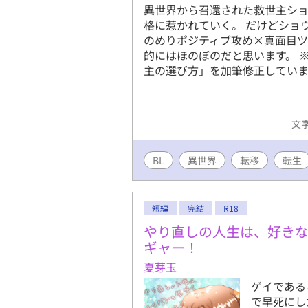
異世界から召還された救世主シ
格に惹かれていく。 だけどショ
のめりポジティブ攻め×真面目ツ
的にはほのぼのだと思います。 
主の選び方」を加筆修正してい
文字
BL
異世界
転移
転生
短編
完結
R18
やり直しの人生は、好き
ギャー！
夏芽玉
ゲイである
で早死にし