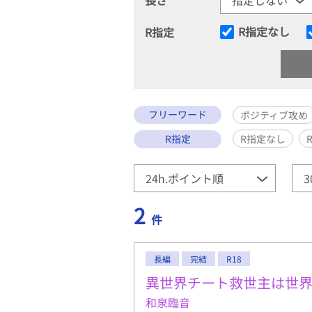
R指定なし
R指定
フリーワード
ポジティブ攻め
R指定
R指定なし
2
件
長編
完結
R18
異世界チート救世主は世
和泉臨音