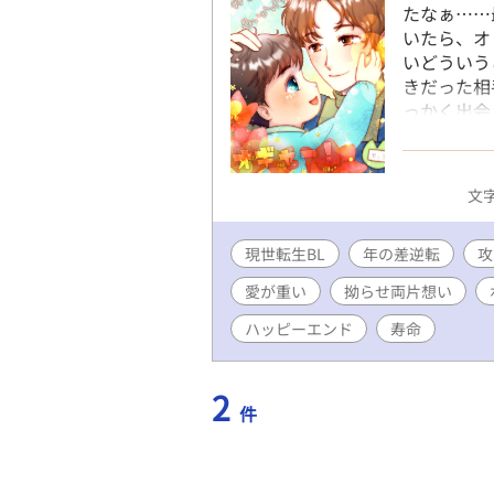
たなぁ……
いたら、オ
いどういう
きだった相
っかく出会
白しよう！
るのは、喃
たいんだ、
文字
ていただきま
現世転生BL
年の差逆転
攻
愛が重い
拗らせ両片想い
ハッピーエンド
寿命
2
件