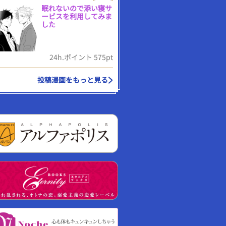
眠れないので添い寝サ
ービスを利用してみま
した
24h.ポイント 575pt
投稿漫画をもっと見る