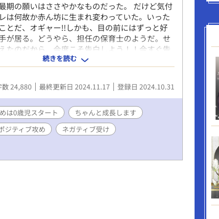
最期の願いはささやかなものだった。 だけど気付
レは何故か赤ん坊に生まれ変わっていた。いった
ことだ、オギャー!!しかも、目の前にはずっと好
手が居る。どうやら、担任の保育士のようだ。せ
えたのだから、今度こそ告白しよう！！今すぐ告
続きを読む
！そして押し倒そう！！と思っても口から出てく
語と泣き声のみ。そうじゃない、オレは告白がし
バブゥッ！！ 全２１話。 イラストはまめ様に書い
数 24,880
最終更新日 2024.11.17
登録日 2024.10.31
した!!
めは0歳児スタート
ちゃんと成長します
ポジティブ攻め
ネガティブ受け