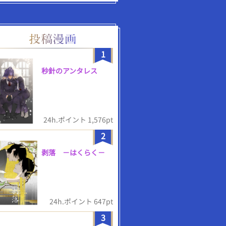
1
秒針のアンタレス
24h.ポイント 1,576pt
2
剥落 －はくらく－
24h.ポイント 647pt
3