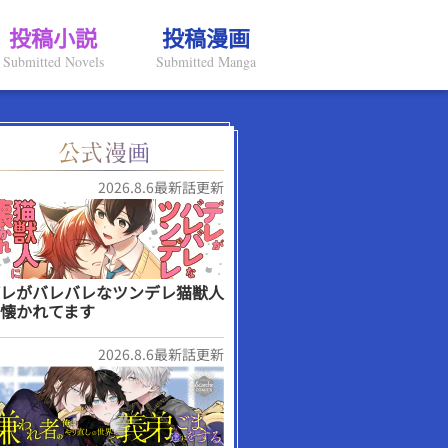
投稿小説
投稿漫画
Submitted Novels
Submitted Manga
2026.8.6最新話更新
レがバレバレなツンデレ猫獣人
懐かれてます
2026.8.6最新話更新