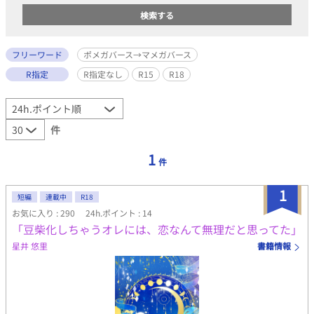
フリーワード
ポメガバース→マメガバース
R指定
R指定なし
R15
R18
件
1
件
1
短編
連載中
R18
お気に入り : 290
24h.ポイント : 14
「豆柴化しちゃうオレには、恋なんて無理だと思ってた」
星井 悠里
書籍情報