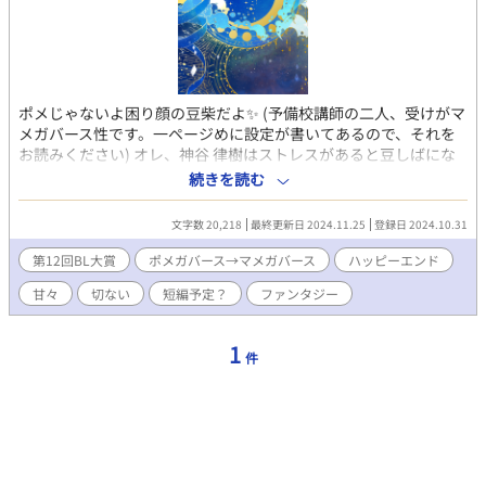
ポメじゃないよ困り顔の豆柴だよ✨ (予備校講師の二人、受けがマ
メガバース性です。一ページめに設定が書いてあるので、それを
お読みください) オレ、神谷 律樹はストレスがあると豆しばにな
ってしまうという、希少すぎるマメガ性を持つ。大学に発症して
続きを読む
以来、頑張って隠しながら、叔母が理事長の予備校で、たまに叔
母に助けてもらいながら講師として働いている。同じく同期の黒
文字数 20,218
最終更新日 2024.11.25
登録日 2024.10.31
木は、死ぬほどイケメンで頭が良くて大人気の講師。オレは黒木
に一目惚れ。男だし、マメガだし、てことで、完全に諦めてるけ
第12回BL大賞
ポメガバース→マメガバース
ハッピーエンド
ど、もうずっと好き。そんなある日、保護者からのクレーム電話
甘々
切ない
短編予定？
ファンタジー
に耐えられず豆しば化。理事長室に向かっているところを、黒木
に見られてしまう。黒木は、なんと豆しばを飼っていたらしく、
豆しばが大好きらしい。え、やばくね？ オレ、犬のところを黒
1
件
木に撫でられたりしたら、秒で人間に戻る気しかしないけど！
マジ無理！ 絶対に犬の姿をみられてはいけない、捕まってはい
けない。と思っていたが、理事長室で、なかなか人間に戻らない
オレをはいはい、律いいこねー、とかおばさんが言ってるのを聞
いた黒木が、なんと、そういう赤ちやんプレイを理事長としてる
と勘違い！？ わーなにそれマジ無理！！ 勘違いを解くために
仕方なくマメガ性の話をする。その話の時、嫌すぎて豆しば化し