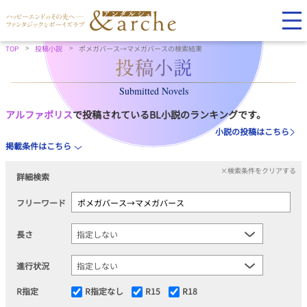
TOP
投稿小説
ポメガバース→マメガバースの検索結果
Submitted Novels
アルファポリス
で投稿されているBL小説のランキングです。
小説の投稿はこちら
掲載条件はこちら
×検索条件をクリアする
詳細検索
フリーワード
長さ
進行状況
R指定
R指定なし
R15
R18