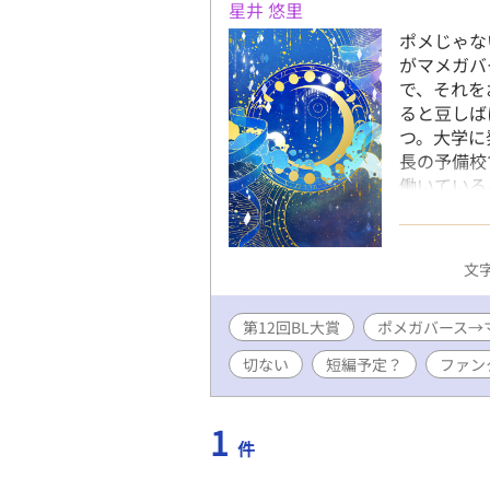
星井 悠里
ポメじゃな
がマメガバ
で、それを
ると豆しば
つ。大学に
長の予備校
働いている
良くて大人
ガだし、て
そんなある
文字
ば化。理事
まう。黒木
第12回BL大賞
ポメガバース→
大好きらし
撫でられ
切ない
短編予定？
ファン
マジ無理！
はいけない
戻らないオ
1
件
ってるのを
を理事長と