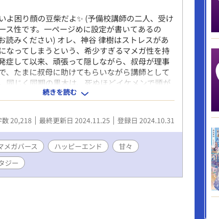
いよ困り顔の豆柴だよ✨ (予備校講師の二人、受け
ース性です。一ページめに設定が書いてあるの
お読みください) オレ、神谷 律樹はストレスがあ
になってしまうという、希少すぎるマメガ性を持
発症して以来、頑張って隠しながら、叔母が理事
で、たまに叔母に助けてもらいながら講師として
。同じく同期の黒木は、死ぬほどイケメンで頭が
続きを読む
気の講師。オレは黒木に一目惚れ。男だし、マメ
ことで、完全に諦めてるけど、もうずっと好き。
日、保護者からのクレーム電話に耐えられず豆し
数 20,218
最終更新日 2024.11.25
登録日 2024.10.31
長室に向かっているところを、黒木に見られてし
は、なんと豆しばを飼っていたらしく、豆しばが
マメガバース
い。え、やばくね？ オレ、犬のところを黒木に
ハッピーエンド
甘々
たりしたら、秒で人間に戻る気しかしないけど！
タジー
 絶対に犬の姿をみられてはいけない、捕まって
。と思っていたが、理事長室で、なかなか人間に
レをはいはい、律いいこねー、とかおばさんが言
聞いた黒木が、なんと、そういう赤ちやんプレイ
してると勘違い！？ わーなにそれマジ無