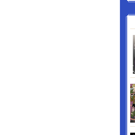
違いを解くために仕方なくマメガ性の話をする。
、嫌すぎて豆しば化したオレは、黒木に撫でられ
人間に。おばさんが突然、「検査にいってきて」
て？？「そんな一瞬で撫でて戻るとか。マスター
いの」と黒木に言う。まんまと、黒木はマスタ
、オレと、運命の番。急展開についていけない。
スターとマメガは、恋愛関係になるとは限らな
いたら、とりあえず、試しに一緒に暮らすか？
。オレの恋愛感情なんて知らないから、犬のオレ
てくれてるのだと思うのだけど。でも少しずつ仲
いる時、予備校のコマーシャルをとることになっ
なCMプランナーとして紹介された男を見て、黒木
元彼、らしい。しかも、夢を追うからと外国に行
。ゲイだったのか、と一瞬喜ぶけれど、元彼が来
い。しかも、どちらもすごく意識してる。オレ
家を出た。久しぶりの自分のマンションで、泣こ
、マメシバ化。鳴き声は、くぅん、だし。涙は出
んか浸れない。はーもう無理……。という、なん
可哀そうで大変なオレの話を読んでください(´；
第12回BL大賞にエントリーしています。 楽しんで頂
頂けたら嬉しいです…✨