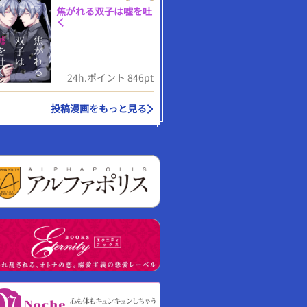
焦がれる双子は嘘を吐
く
24h.ポイント 846pt
投稿漫画をもっと見る