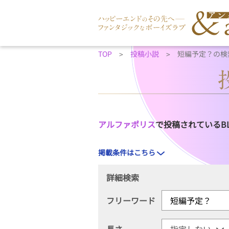
TOP
投稿小説
短編予定？の検
アルファポリス
で投稿されているB
掲載条件はこちら
詳細検索
フリーワード
長さ