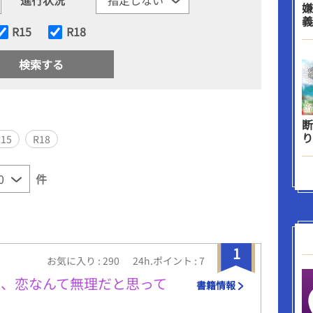
嫌
義
R15
R18
断
り
R15
R18
件
1
お気に入り : 290
24h.ポイント : 7
、恋なんて無理だと思って
書籍情報