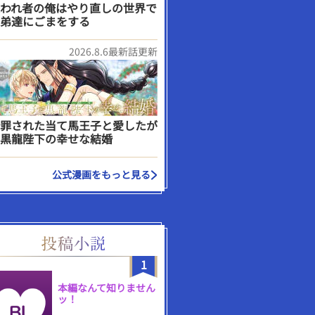
われ者の俺はやり直しの世界で
弟達にごまをする
2026.8.6最新話更新
罪された当て馬王子と愛したが
黒龍陛下の幸せな結婚
公式漫画をもっと見る
1
本編なんて知りません
ッ！