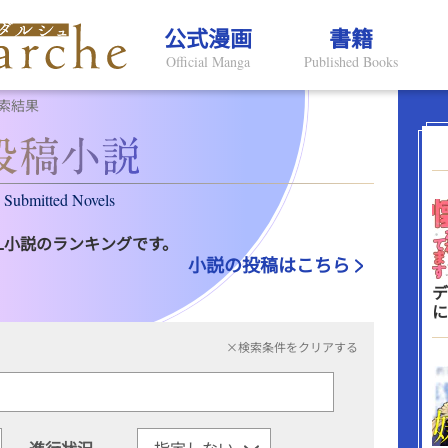
公式漫画
書籍
Official Manga
Published Books
索結果
Submitted Novels
L小説のランキングです。
小説の投稿はこちら
デ
に
×検索条件をクリアする
進行状況