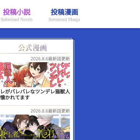
投稿小説
投稿漫画
Submitted Novels
Submitted Manga
2026.8.6最新話更新
レがバレバレなツンデレ猫獣人
懐かれてます
2026.8.6最新話更新