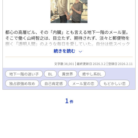
都心の高層ビル、その「内臓」とも言える地下一階のメール室。
そこで働く山﨑智之は、目立たず、期待されず、淡々と郵便物を
捌く「透明人間」のような毎日を愛していた。自分は低スペック
で、華やかな地上には居場所がない。そう、諦めていた。 ​そんな
続きを読む
彼の静寂を破ったのは、二十二階の住人、若きエース・風巻隼人
だった。 完璧なルックス、圧倒的な成果、羨望の眼差しを一身に
文字数 38,001
最終更新日 2026.3.2
登録日 2026.2.11
浴びる彼が、なぜか地下のメール室に足繁く通い始める。 ​「五分
だけ、ここにいさせてくれないか」 ​一通の郵便物から始まった、
地下一階の迷い子
BL
異世界
癒やし系BL
五分間だけの秘密の共有。 次第に剥き出しになっていく隼人の孤
独占欲強め攻め
自己肯定感
メール室の恋
もどかしい恋
独と、それを無自覚に包み込んでしまう智之の温度。 住む世界が
違う二人が、窓のない部屋で見つけたのは、名前のつかない「救
済」だった。
1
件