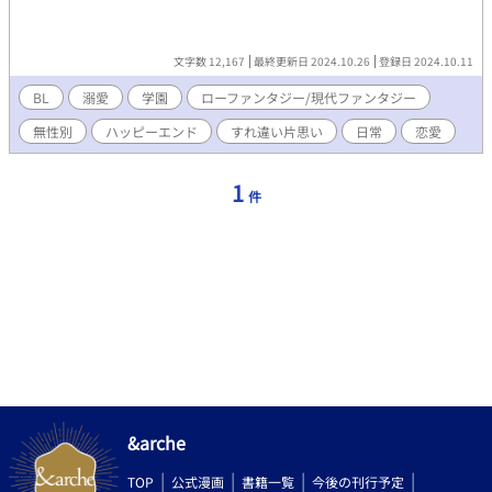
文字数 12,167
最終更新日 2024.10.26
登録日 2024.10.11
BL
溺愛
学園
ローファンタジー/現代ファンタジー
無性別
ハッピーエンド
すれ違い片思い
日常
恋愛
1
件
&arche
TOP
公式漫画
書籍一覧
今後の刊行予定