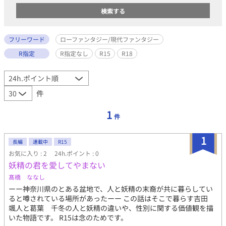
フリーワード
ローファンタジー/現代ファンタジー
R指定
R指定なし
R15
R18
件
1
件
1
長編
連載中
R15
お気に入り : 2
24h.ポイント : 0
妖精の君を愛してやまない
髙橋 ななし
ーー神奈川県のとある盆地で、人と妖精の末裔が共に暮らしてい
ると噂されている場所があったーー この話はそこで暮らす吉田
颯人と葛葉 千冬の人と妖精の違いや、性別に関する価値観を描
いた物語です。 R15は念のためです。