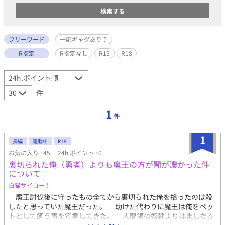
フリーワード
一応ギャグあり？
R指定
R指定なし
R15
R18
件
1
件
1
長編
連載中
R18
お気に入り : 45
24h.ポイント : 0
裏切られた俺（勇者）よりも魔王の方が闇が濃かった件
について
白猫サイコー！
魔王討伐後に守ったもの全てから裏切られた俺を拾ったのは殺
したと思っていた魔王だった。 助けた代わりに魔王は俺をペッ
トとして飼う事を宣言してきた。 人間領の奴隷よりはましだろ