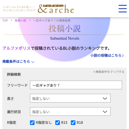
TOP
投稿小説
一応ギャグあり？の検索結果
Submitted Novels
アルファポリス
で投稿されているBL小説のランキングです。
小説の投稿はこちら
掲載条件はこちら
×検索条件をクリアする
詳細検索
フリーワード
長さ
進行状況
R指定
R指定なし
R15
R18