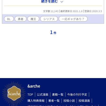
うと開き直るも長命すぎて暇を持て余す魔王に振り回されること
続きを読む
になった。 しかも、最強完璧魔王様には常識が存在していなか
ったと言う欠点があったし何故か俺よりも悲惨なことがありすぎ
文字数 12,143
最終更新日 2021.1.8
登録日 2020.3.5
て俺に起きたことがバカらしく思う事もあるし。 まあ、いろい
ろ文句はあるが飼われている身としては放っておくこともできな
BL
勇者
魔王
シリアス
一応ギャグあり？
いだろ！ 何だかんだで優しい勇者×天才とバカが同居している魔
王 グロ表現あり 魔王最強 勇者のザマァあり 飼うと言ってもそ
1
う言っているだけで普通に快適な生活を勇者は送っています。
件
&arche
TOP
公式漫画
書籍一覧
今後の刊行予定
購入特典情報
著者一覧
投稿小説
投稿漫画