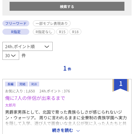
フリーワード
一部モブレ表現あり
R指定
R指定なし
R15
R18
件
1
件
1
長編
完結
R18
お気に入り : 1,650
24h.ポイント : 376
俺に7人の伴侶が出来るまで
太郎月
男爵家男孫として、北国で育った貴族らしさが感じられないジ
ン・ウォーリア。 周りに言われるままに全寮制の貴族学園へ実力
を隠して入学、遊び人で面食いな主人公が気に入った人たちと共
に大人になっていく話です。 (学園編が終わると大人編に入りま
続きを読む