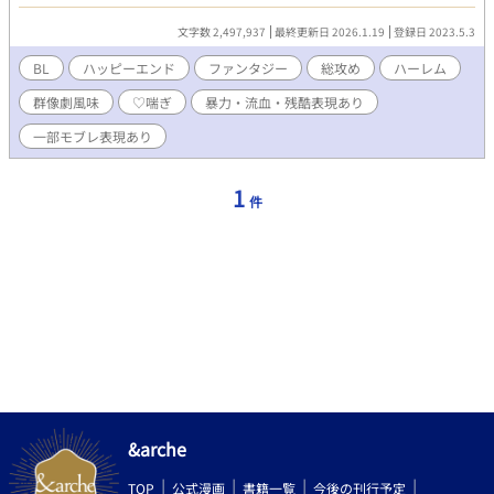
す) BL×冒険×バトル 何でもありの異世界ハイファンタジー 総攻
め主人公で最終的に野郎だらけのハーレムになります。 超長編で
文字数 2,497,937
最終更新日 2026.1.19
登録日 2023.5.3
ゆっくり進行してます。 R-18は×表記
BL
ハッピーエンド
ファンタジー
総攻め
ハーレム
群像劇風味
♡喘ぎ
暴力・流血・残酷表現あり
一部モブレ表現あり
1
件
&arche
TOP
公式漫画
書籍一覧
今後の刊行予定