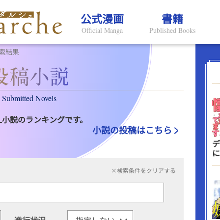
公式漫画
書籍
Official Manga
Published Books
索結果
Submitted Novels
L小説のランキングです。
小説の投稿はこちら
デ
に
×検索条件をクリアする
進行状況