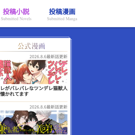
投稿小説
投稿漫画
Submitted Novels
Submitted Manga
2026.8.6最新話更新
レがバレバレなツンデレ猫獣人
懐かれてます
2026.8.6最新話更新