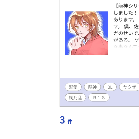
【龍神シリー
しました！！
あります。
す。 僕、
ガのせいで
がある。 
な事なんて
してくれる
た東北一の
にした。 
選んでいい
その男性は
溺愛
龍神
BL
俳優そっく
ヤクザ
よと言う間
桐乃乱
Ｒ１８
僕どうなっ
ロい田舎の
さんに囲わ
3
件
ドを禁止いた
Kindle
（えぐれた