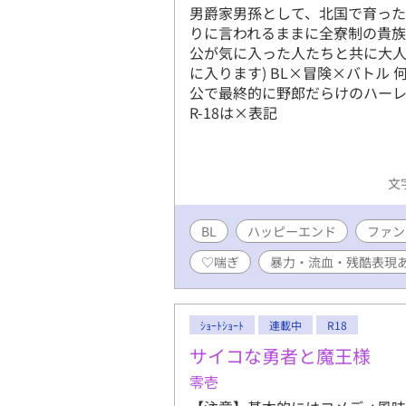
男爵家男孫として、北国で育った
りに言われるままに全寮制の貴
公が気に入った人たちと共に大人
に入ります) BL×冒険×バトル
公で最終的に野郎だらけのハーレ
R-18は×表記
文字
BL
ハッピーエンド
ファン
♡喘ぎ
暴力・流血・残酷表現
ｼｮｰﾄｼｮｰﾄ
連載中
R18
サイコな勇者と魔王様
零壱