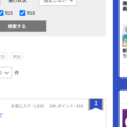
嫌
義
R15
R18
断
り
R15
R18
件
1
お気に入り : 1,650
24h.ポイント : 418
で