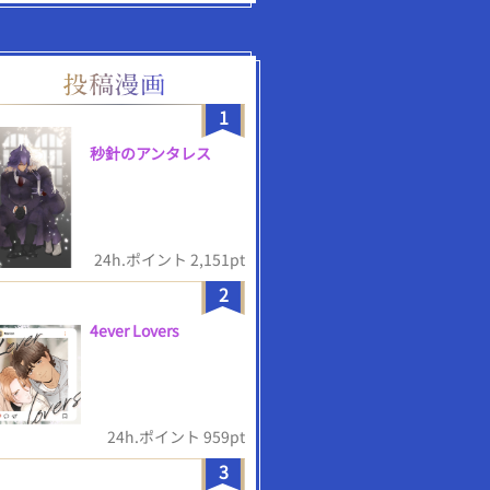
1
秒針のアンタレス
24h.ポイント 2,151pt
2
4ever Lovers
24h.ポイント 959pt
3