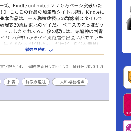
ズ、Kindle unlimited ２７０万ページ突破いた
】 こちらの作品の加筆改タイトル版は Kindleに
 ◆本作品は、一人称複数視点の群像劇スタイルで
佐藤瑠衣20歳は東北のゲイだ。 ペニスの先っぽがケ
、すこしえぐれてる。 僕の腰には、赤龍神の刺青
ゲイバレが怖いからゲイ風俗店や出会い系でエッチ
一生できないビビリのネコだけど、自分を幸せに
続きを読む
大人のおもちゃは欲しい。 だからサイトで見つけ
繁華街にある「淫魔の森」に勇気を出していく事
お店の中はまさに異空間。雰囲気に飲まれ、どれを
文字数 5,142
最終更新日 2020.1.20
登録日 2020.1.20
か迷っていると、お客さんが声をかけてきた！
僕が自慰のオカズにもしちゃう某海外アクション
りな人で、ドストライクなイケメン！ あれよあれ
刺青
群像劇風味
一人称複数視点
に、何故かラブホに二人で行っちゃう事に。 ぼ、
ちゃうのー！？ 暗い過去を持ってるようでも、エ
主人公が、あれよという間にスパダリヤクザの兄
れる？ お話です。 無断転載、複製、アップロー
します。 ©︎桐乃乱2019 【関連作同人誌】
270万ページ突破のシリーズ！！ 僕と龍神と仲間たち
版改名タイトル）①②③ 板前見習いネコ太の恋 足