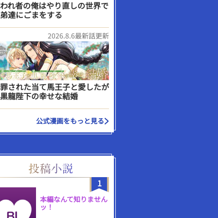
われ者の俺はやり直しの世界で
弟達にごまをする
2026.8.6最新話更新
罪された当て馬王子と愛したが
黒龍陛下の幸せな結婚
公式漫画をもっと見る
1
本編なんて知りません
ッ！