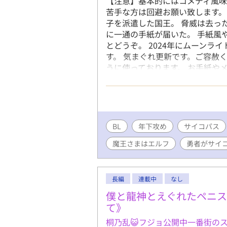
【注意】基本的にはコメディ風味
苦手な方は回避お願い致します。
子を派遣した国王。 脅威は去っ
に一通の手紙が届いた。 手紙風
とどうぞ。 2024年にムーンラ
す。 気まぐれ更新です。ご容赦
うに使っております。 お手紙や
てからご使用下さいませ。
BL
年下攻め
サイコパス
魔王さまはエルフ
勇者がサイ
長編
連載中
なし
僕と龍神とえぐれたペニス
て》
桐乃乱😺フジョ公開中一番街の