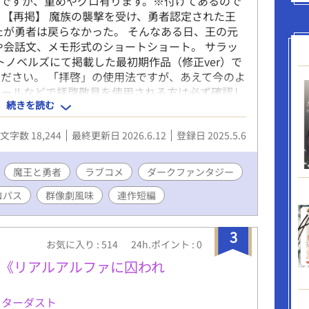
ですが、重めやグロ有ります。※付けてあるので
 【再掲】 魔族の襲撃を受け、勇者認定された王
たが勇者は戻らなかった。 そんなある日、王の元
や会話文、メモ形式のショートショート。 サラッ
イトノベルズにて掲載した最初期作品（修正ver）で
ください。 「拝啓」の使用法ですが、あえて今のよ
メールなどで拝啓敬具を使用される方は必ず確認し
続きを読む
文字数 18,244
最終更新日 2026.6.12
登録日 2025.5.6
魔王と勇者
ラブコメ
ダークファンタジー
コパス
群像劇風味
連作短編
3
お気に入り : 514
24h.ポイント : 0
《リアルアルファに囚われ
スターダスト