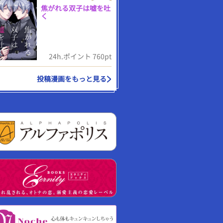
焦がれる双子は嘘を吐
く
24h.ポイント 760pt
投稿漫画をもっと見る