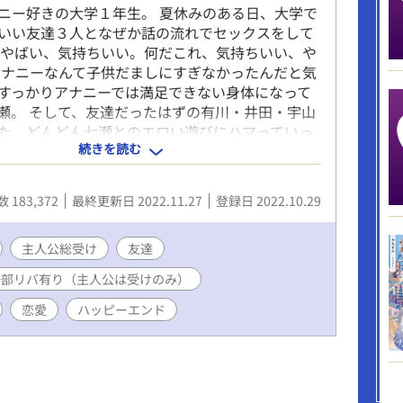
ニー好きの大学１年生。 夏休みのある日、大学で
いい友達３人となぜか話の流れでセックスをして
「やばい、気持ちいい。何だこれ、気持ちいい、や
アナニーなんて子供だましにすぎなかったんだと気
すっかりアナニーでは満足できない身体になって
瀬。 そして、友達だったはずの有川・井田・宇山
た、どんどん七瀬とのエロい遊びにハマっていっ
続きを読む
…。 そこにあるのは、性欲なのか友情なのか、そ
セックスに耽りつつもそれぞれの想いは少しずつ育
長い長い恋愛に至る日々のお話。 （エロ満載です
 183,372
最終更新日 2022.11.27
登録日 2022.10.29
と恋愛もしています） ※それぞれの登場人物視点
部リバ有り（主人公は受けのみ） ※登場人物紹介
、最終話の後 ※口語の雰囲気を重視して、「ら抜
主人公総受け
友達
抜き」、誤用の定着した言葉遣い、などをあえて
一部リバ有り（主人公は受けのみ）
箇所があります。気になる方もいらっしゃると思
お含みおきいただけると幸いです。 【ムーンライ
恋愛
ハッピーエンド
で連載したものを一部改稿して転載】