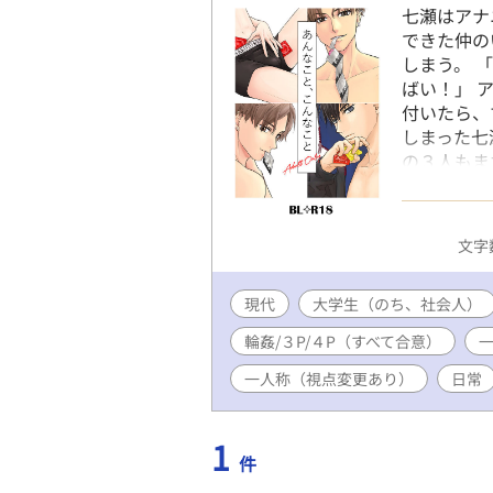
七瀬はアナ
できた仲の
しまう。 
ばい！」 
付いたら、
しまった七
の３人もま
てしまい…
れとも。 
ち、やがて
文字数
が、ちゃん
※注意：一
現代
大学生（のち、社会人）
イラストは
き」、「い
輪姦/３P/４P（すべて合意）
使っている
いますが、
一人称（視点変更あり）
日常
トノベルズ
1
件