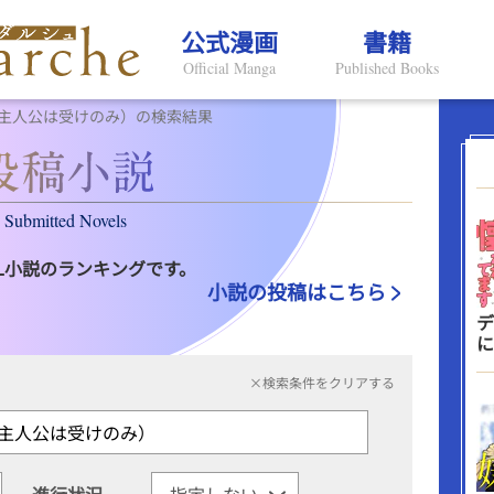
公式漫画
書籍
Official Manga
Published Books
主人公は受けのみ）の検索結果
Submitted Novels
L小説のランキングです。
小説の投稿はこちら
デ
に
×検索条件をクリアする
進行状況