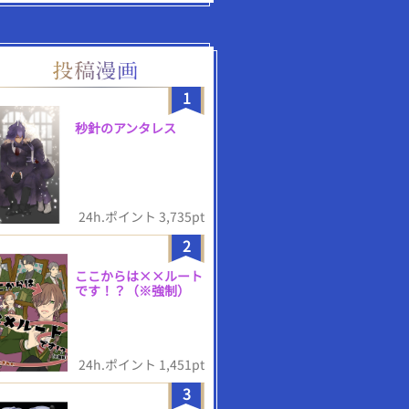
1
秒針のアンタレス
24h.ポイント 3,735pt
2
ここからは××ルート
です！？（※強制）
24h.ポイント 1,451pt
3