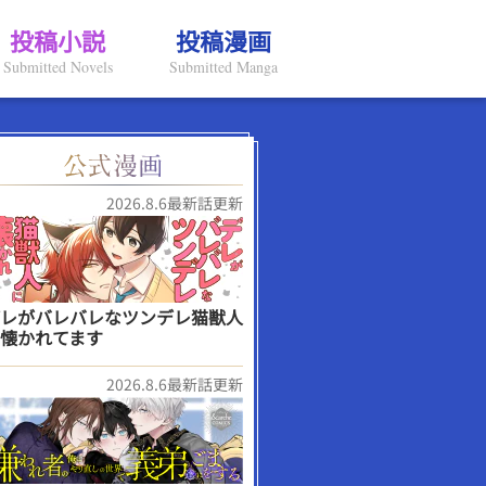
投稿小説
投稿漫画
Submitted Novels
Submitted Manga
2026.8.6最新話更新
レがバレバレなツンデレ猫獣人
懐かれてます
2026.8.6最新話更新