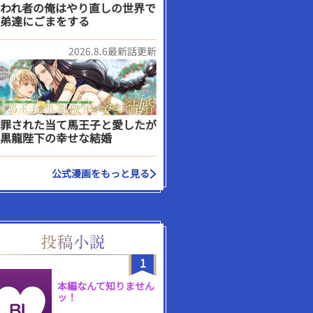
われ者の俺はやり直しの世界で
弟達にごまをする
2026.8.6最新話更新
罪された当て馬王子と愛したが
黒龍陛下の幸せな結婚
公式漫画をもっと見る
1
本編なんて知りません
ッ！