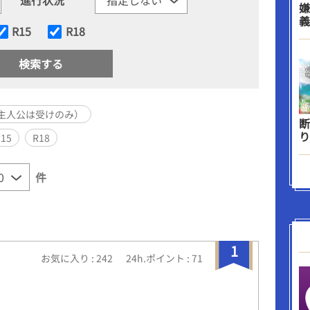
嫌
義
R15
R18
主人公は受けのみ）
断
り
R15
R18
件
1
お気に入り : 242
24h.ポイント : 71