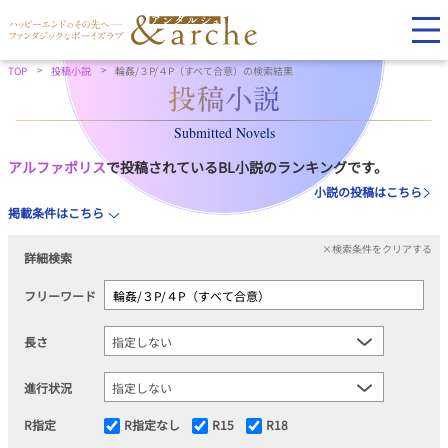
TOP
投稿小説
輪姦/３P/４P（すべて合意）の検索結果
Submitted Novels
アルファポリス
で投稿されているBL小説のランキングです。
小説の投稿はこちら
掲載条件はこちら
×検索条件をクリアする
詳細検索
フリーワード
長さ
進行状況
R指定
R指定なし
R15
R18