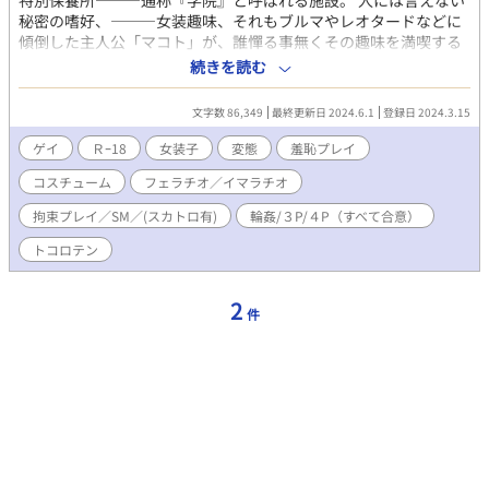
特別保養所―――通称『学院』と呼ばれる施設。 人には言えない
秘密の嗜好、―――女装趣味、それもブルマやレオタードなどに
傾倒した主人公「マコト」が、誰憚る事無くその趣味を満喫する
場所。 そこに通う様になってから、初の長期休暇を利用して宿泊
続きを読む
する事にした「マコト」は、自覚も無く周囲を挑発してしまい、
予想を超える羞恥と恥辱に晒され、学友にはエッチな悪戯を仕掛
文字数 86,349
最終更新日 2024.6.1
登録日 2024.3.15
けられて、遂には・・・。
ゲイ
Ｒｰ18
女装子
変態
羞恥プレイ
コスチューム
フェラチオ／イマラチオ
拘束プレイ／SM／(スカトロ有)
輪姦/３P/４P（すべて合意）
トコロテン
2
件