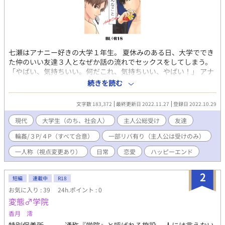
七瀬はアナニー好きの大学１年生。 夏休みのある日、大学ででき
た仲のいい友達３人となぜか話の流れでセックスをしてしまう。
「やばい、気持ちいい。何だこれ、気持ちいい、やばい！」 アナ
ニーなんて子供だましにすぎなかったんだと気付いたら、すっか
続きを読む
りアナニーでは満足できない身体になってしまった七瀬。 そし
て、友達だったはずの有川・井田・宇山の３人もまた、どんどん
文字数 183,372
最終更新日 2022.11.27
登録日 2022.10.29
七瀬とのエロい遊びにハマっていってしまい……。 そこにあるの
は、性欲なのか友情なのか、それとも。 セックスに耽りつつもそ
現代
大学生（のち、社会人）
主人公総受け
友達
れぞれの想いは少しずつ育ち、やがて長い長い恋愛に至る日々の
輪姦/３P/４P（すべて合意）
一部リバ有り（主人公は受けのみ）
お話。 （エロ満載ですが、ちゃんと恋愛もしています） ※それぞ
れの登場人物視点 ※注意：一部リバ有り（主人公は受けのみ） ※
一人称（視点変更あり）
日常
恋愛
ハッピーエンド
登場人物紹介イラストは、最終話の後 ※口語の雰囲気を重視し
て、「ら抜き」、「い抜き」、誤用の定着した言葉遣い、などを
2
あえて使っている箇所があります。気になる方もいらっしゃると
短編
連載中
R18
思いますが、お含みおきいただけると幸いです。 【ムーンライト
お気に入り : 39
24h.ポイント : 0
ノベルズで連載したものを一部改稿して転載】
変態♂学院
香月 澪