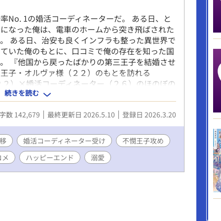
No. 1の婚活コーディネーターだ。 ある日、と
ルになった俺は、電車のホームから突き飛ばされた
。 ある日、治安も良くインフラも整った異世界で
していた俺のもとに、口コミで俺の存在を知った国
。 『他国から戻ったばかりの第三王子を結婚させ
三王子・オルヴァ様（２２）のもとを訪れる
２２）×婚活コーディネーター（２６）のほのぼの
続きを読む
連載中 ◇タイトル変えたくて悩み中です… ◇『異
ター、ド隠キャ王子に溺愛される』から改題しまし
字数 142,679
最終更新日 2026.5.10
登録日 2026.3.20
移
婚活コーディネーター受け
不憫王子攻め
コメ
ハッピーエンド
溺愛