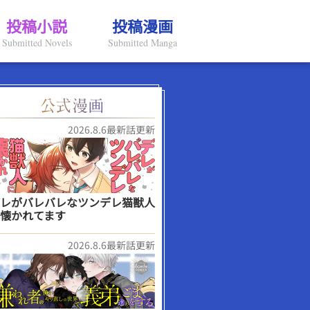
投稿小説
投稿漫画
Submitted Novels
Submitted Manga
2026.8.6最新話更新
レがバレバレなツンデレ猫獣人
懐かれてます
2026.8.6最新話更新