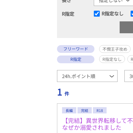
R指定なし
R指定
フリーワード
不憫王子攻め
R指定
R指定なし
1
件
長編
完結
R18
【完結】異世界転移して
なぜか溺愛されました