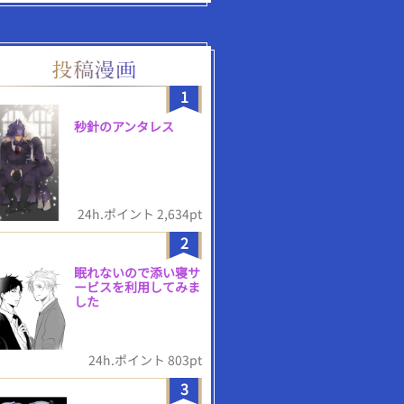
1
秒針のアンタレス
24h.ポイント 2,634pt
2
眠れないので添い寝サ
ービスを利用してみま
した
24h.ポイント 803pt
3