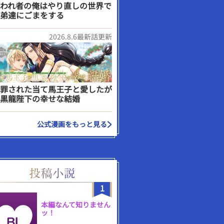
われ者の俺はやり直しの世界で
弟達にごまをする
2026.8.6最新話更新
罪された当て馬王子と愛したが
黒龍陛下の幸せな結婚
公式漫画をもっと見る
1
本編なんて知りません
ッ！