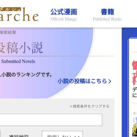
公式漫画
書籍
Official Manga
Published Books
検索結果
Submitted Novels
L小説のランキングです。
小説の投稿はこちら
デ
に
×検索条件をクリアする
進行状況