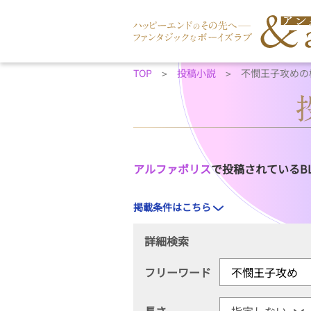
TOP
投稿小説
不憫王子攻めの
アルファポリス
で投稿されているB
掲載条件はこちら
詳細検索
フリーワード
長さ