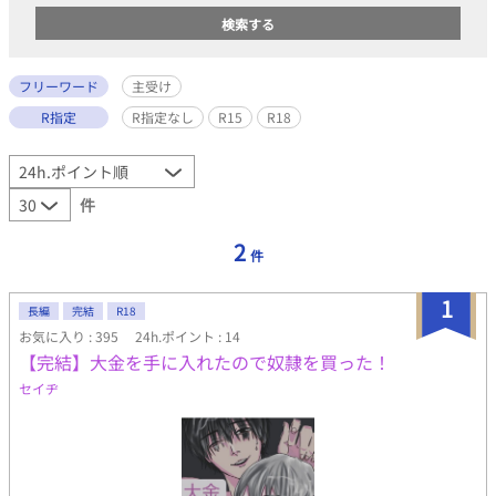
フリーワード
主受け
R指定
R指定なし
R15
R18
件
2
件
1
長編
完結
R18
お気に入り : 395
24h.ポイント : 14
【完結】大金を手に入れたので奴隷を買った！
セイヂ