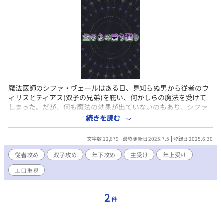
魔法医師のシファ・ヴェールはある日、見知らぬ男から従者のウ
ィリスとティアス(双子の兄弟)を庇い、何かしらの魔法を受けて
しまった。だが、何も魔法の効果が出ていないのもあり、シファ
はウィリスとティアスに叱られても、あまり響いていないような
続きを読む
態度を取っている。 しかし、その約二時間後、シファの体に異変
が起こって……。 ※双子の従者攻め×男前受けです。 ※pixivにも
文字数 12,679
最終更新日 2025.7.5
登録日 2025.6.30
公開しています。 【登場人物】 🟢シファ・ヴェール 明るい男前受
け/従者想い 24歳/180cm/細マッチョ 緑色の瞳/濃い緑色の短髪 貴
従者攻め
双子攻め
年下攻め
主受け
年上受け
族(公爵)であるヴェール家の次男 治癒能力が使える魔法医師 🟣ウ
エロ重視
ィリス・ニーヴ(双子の兄) 美形のS攻め/愛の重い変態 22
歳/181cm/細身 紫の瞳/藤色の長髪を後ろで結っている シファの幼
馴染で彼に仕える従者 毒属性の魔法使い/誰にでも敬語で話す 🟣
2
件
ティアス・ニーヴ(双子の弟) 美形のクーデレ攻め/愛の重いS 22
歳/185cm/マッチョ(着痩せする) 紫の瞳/藤色の短髪をオールバッ
クにしている シファの幼馴染で彼に仕える従者 毒属性の魔法使