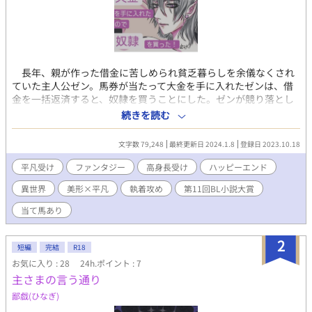
長年、親が作った借金に苦しめられ貧乏暮らしを余儀なくされ
ていた主人公ゼン。馬券が当たって大金を手に入れたゼンは、借
金を一括返済すると、奴隷を買うことにした。ゼンが競り落とし
たのは、とても美しい魔族の青年ローレンス。 しかし魔族は危
続きを読む
険という理由で本来なら成人する頃に殺処分される。だが、ロー
レンスはまだ処分されずに売りに出されていた。故にゼンはロー
文字数 79,248
最終更新日 2024.1.8
登録日 2023.10.18
レンスが魔族であることを隠して生活しはじめる。 無口なローレ
ンスは、なかなかゼンに心を開かない。そんな中、いつも何かと
平凡受け
ファンタジー
高身長受け
ハッピーエンド
突っかかってくる男に脅されてゼンはその男に危うい関係を持ち
異世界
美形×平凡
執着攻め
第11回BL小説大賞
かけられてしまう。 奴隷の美形魔族×働きたくない平凡お兄さん
後半はたぶんほぼエロです。 受けの方が攻めより長身です。 奴隷
当て馬あり
攻め×主受け/糸目主人公受け/R18/すれ違い/ハピエン/独占欲強
め/高身長受け/執着/R18/指パッチン/お漏らし/
2
短編
完結
R18
お気に入り : 28
24h.ポイント : 7
主さまの言う通り
鄙戯(ひなぎ)