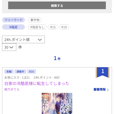
フリーワード
事件物
R指定
R指定なし
R15
R18
件
1
件
1
長編
連載中
R18
お気に入り : 1,821
24h.ポイント : 860
白家の冷酷若様に転生してしまった
夜乃すてら
書籍情報