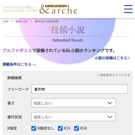
TOP
投稿小説
事件物の検索結果
Submitted Novels
アルファポリス
で投稿されているBL小説のランキングです。
小説の投稿はこちら
掲載条件はこちら
×検索条件をクリアする
詳細検索
フリーワード
長さ
進行状況
R指定
R指定なし
R15
R18