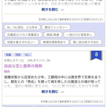
く憎んでいる。 ＝＝＝＝＝ ムーンライトノベルズにも掲載
と早い段階でくっつきますが、ひたすら受けが攻めを煽って暴走
させては痛い目に合う…そんな作品だと思います。他の作品とは
続きを読む
違ってRはガッツリめ。処女作故に個人的な趣味を詰め込んだ作品
となっております。 ※ある意味調教物語なので、行為は段々エス
文字数 1,646,364
最終更新日 2020.9.4
登録日 2019.3.21
カレートします。それを踏まえた上で何でも大丈夫な方のみお読
みください。 ※話の都合上一部NLシーン、一部3Pシーンも含まれ
BL／NL混在、エロ多め
魔法ファンタジー
ます。その他、無理矢理シーンや女装シーン、後半に向かって玩
白魔道士(ドS)×黒魔道士
嫉妬/執着
一途だけど変態多し
具責め等色々含まれますので、地雷があった場合は速やかにブラ
ウザバックしていただけますよう宜しくお願い致します。 諸々自
地雷を書ききれない…
無理矢理表現あり
第二部は死ネタ含む
己防衛してください(>人<;) ※第二部の前半部分が第一部導入部と
時系列が被るためちょっと読みにくいですがどうかお許し下さ
8
い。 第二部はソレーユのお話で、騎士×皇太子メインとなりま
長編
完結
なし
す。初っ端に死ネタがありますので苦手な方はご注意ください。
お気に入り : 51
24h.ポイント : 56
※Pixiv様で第一部（全156話＋番外3話）公開済み。b-Love様で
自由な空と翡翠の微熱
第二部（ソレーユ物語全52話＋番外20話）まで公開済みです。 こ
篠雨
ちらに持ってくるにあたり少し見直して手直ししています。 宜し
くお願いしますm(_ _)m
昏睡状態から目覚めた少年、工藤翔の中には異世界で天寿を全う
し、親友との「再会」を願って魂を移した元魔道士の魂が宿って
いた。 温かい家族に支えられ、ついに見つけ出したかつての親
友。 しかし、再会した彼は、完璧な優等生という「新しい檻」の
続きを読む
中で、自分の知らない笑顔を浮かべていて――。 魔法のない平和
な現代で、 二人の少年が「本当の自由」を探していく物語。 ------
文字数 120,969
最終更新日 2026.7.25
登録日 2026.3.3
----------------------------------- 本作には前作のネタバレが含まれま