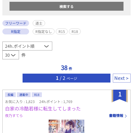
フリーワード
道士
R指定
R指定なし
R15
R18
件
38
件
1
/ 2
Next
ページ
1
長編
連載中
R18
お気に入り : 1,823
24h.ポイント : 1,769
白家の冷酷若様に転生してしまった
夜乃すてら
書籍情報