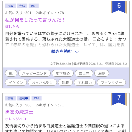
6
長編
完結
R18
お気に入り : 301
24h.ポイント : 78
私が何をしたって言うんだ！
梅したら
自分を嫌っているはずの養子に助けられた上、めちゃくちゃに執
着されて困惑する、落ちぶれた大魔道士の話。 □あらすじ： かつ
て『赤熱の悪魔』と恐れられた大魔道士「レイエ」は、魔力を喪
い落ちぶれた上に、性奴隷として闇オークションに出品されてい
続きを読む
た。 その場に現れ、レイエたちを救出したのは、王立魔法騎士
団。 団長はかつてレイエが拾い育てた養子であり、今はレイエを
文字数 329,480
最終更新日 2026.3.21
登録日 2026.3.2
憎んでいる男、「フィーリ」だった。 フィーリが己の正体に気づ
いていないのをいいことに、逃亡しようとするレイエ。 だがフィ
BL
ハッピーエンド
年下攻め
異世界
溺愛
ーリはレイエに執着してきて……！？ ――しかもレイエには媚薬
イケメン
おっさん受け
執着
すれ違い
ファンタジー
が盛られており、プライドと肉体が刻一刻と削り取られていくの
だった。 □登場人物： 【受】レイエ（レイエンダ・オラトリオ）
39歳 元・天才大魔道士。数年前から魔力を喪い、身体もやつれ
7
長編
連載中
R18
て、今は一般人よりも弱い。 プライドが高いが世間慣れしておら
お気に入り : 908
24h.ポイント : 71
ず、騙されやすい。 人嫌いを公言しているがお人好しで、拾った
黒衣の魔道士
フィーリを面倒と言いながらも大切に育てた。 【攻】フィーリ
（フィーリウス・カノン・ウェントゥス）25歳 魔法騎士団団長
オレンジペコ
（超絶エリート）の、半人半龍の青年。 かつて絶望で心を閉ざし
友情裏切りから始まる白魔道士と黒魔道士の価値観の違いによる
ていた時にレイエに拾われ、大切に育てられた。 今はレイエを強
すれ違いの物語です。 ほのぼのというよりはシリアス寄り。 ※割