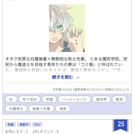
オタク気質な白魔後輩×無鉄砲な剣士先輩。 とある魔術学校。庶
民から魔道士を目指す青年たちの寮は『ゴミ箱』と呼ばれてい
た。 魔道剣士見習いの キイチ は、寮長で悪友の ツゲ に『“子
犬”の面倒を見ろ』と言われる。 やってきたのは下級生で白魔道士
続きを読む
見習いの テル だった。 肌も髪もまっしろなテルは、自虐的で、魔
法陣オタク。おまけに感情が荒ぶると犬耳とふわふわしっぽを出
文字数 50,036
最終更新日 2024.4.6
登録日 2024.2.16
しちゃう特異体質。 同室でのささやかな交流を楽しむ二人だった
が、実はテルにはある事情があった。 ※流血や微グロ表現がござ
BL
年下攻め
学園
ハッピーエンド
異世界
獣耳
いますのでご注意 表紙イラスト とわつぎさん
白魔導士
後輩×先輩
溺愛
25
長編
連載中
R18
お気に入り : 5
24h.ポイント : 0