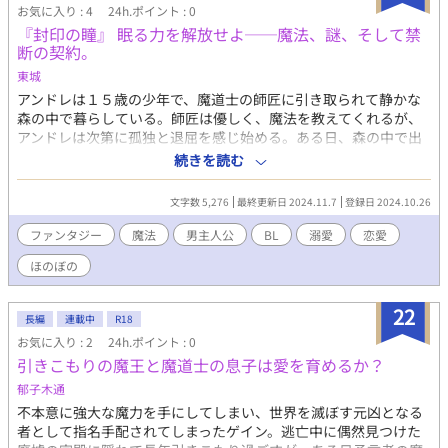
お気に入り : 4
24h.ポイント : 0
『封印の瞳』 眠る力を解放せよ──魔法、謎、そして禁
断の契約。
東城
アンドレは１５歳の少年で、魔道士の師匠に引き取られて静かな
森の中で暮らしている。師匠は優しく、魔法を教えてくれるが、
アンドレは次第に孤独と退屈を感じ始める。ある日、森の中で出
会った謎の僧侶から、焼き菓子をもらったことで好奇心を抱き、
続きを読む
僧侶に道案内を申し出る。だが、その僧侶が結界を破って森に入
ってきたことが、アンドレの運命を大きく変えるきっかけとな
文字数 5,276
最終更新日 2024.11.7
登録日 2024.10.26
る。 師匠が守る結界を破ることができる謎の僧侶は、実はかつて
勇者と魔王を討伐した伝説の人物だった。アンドレの目には不思
ファンタジー
魔法
男主人公
BL
溺愛
恋愛
議なルーン文字が刻まれており、その封印の秘密を解き明かすた
ほのぼの
めに、僧侶に相談することになる。封印された文字は、ただの魔
法ではなく、アンドレの中に眠る強力な力を抑える「契約」の証
だった。
22
長編
連載中
R18
お気に入り : 2
24h.ポイント : 0
引きこもりの魔王と魔道士の息子は愛を育めるか？
郁子木通
不本意に強大な魔力を手にしてしまい、世界を滅ぼす元凶となる
者として指名手配されてしまったゲイン。逃亡中に偶然見つけた