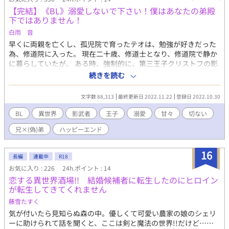
まれる孤独を振り払えず、手を伸ばした第二王子に溺れてしまっ
【完結】《BL》溺愛しないで下さい！僕はあなたの弟殿
ていた。 エドゼルもまた幼少期に虐げられていたのだ、己の母に
下ではありません！
よって。 ヒルドブランドを呪うことに全力を注ぐ母は、一度とし
てエドゼルに関心を向けてはくれなかった。支えとなっていたヒ
白雨 音
ルドブランドからの敬愛も失ったエドゼルは、第二王子が囁いて
早くに両親を亡くし、孤児院で育ったテオは、勉強が好きだった
くれる愛が全てとなり盲目となった。 だがその愛は、エドゼルの
為、修道院に入った。 現在二十歳、修道士となり、修道院で静か
黒魔術を意のままに操りたい第二王子の嘘だった。 従兄を盲愛す
に暮らしていたが、 ある時、強制的に、第三王子クリストフの影
る魔剣士と、愛に翻弄される黒魔道士のファンタジーBL。
武者にされてしまう。 クリストフは、テオに全てを丸投げし、
続きを読む
「世界を見て来る！」と旅に出てしまった。 正体がバレたら、処
刑されるかもしれない…必死でクリストフを演じるテオ。 そんな
文字数 88,313
最終更新日 2022.11.22
登録日 2022.10.30
テオに、何かと構って来る、兄殿下の王太子ランベール。 どうや
ら、兄殿下と弟殿下は、密な関係の様で…？？ BL異世界恋愛：
BL
異世界
影武者
王子
溺愛
甘々
切ない
短編（全２４話） ※魔法要素ありません。※一部１８禁（☆印
兄×(偽)弟
ハッピーエンド
です） 《完結しました》
16
長編
連載中
R18
お気に入り : 226
24h.ポイント : 14
恋する異世界酒場!! 結婚候補者に転生したのにヒロイン
が転生してきてくれません
藤雪たすく
気が付いたら見知らぬ森の中。優しくて可愛い農家の娘のシェリ
ーに助けられて話を聞くと、ここは剣と魔法の世界!!だけど……