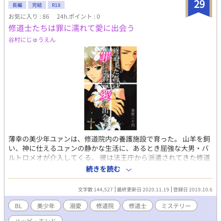
29
* 受（リト/前世エルン） 良かれと思って犠牲になったが、そ
長編
完結
R18
の結果、最愛の人の精神を壊して しまったことに気づき、絶
お気に入り : 86
24h.ポイント : 0
望する転生者。
修道士たちは罪に濡れて愛に出会う
谷村にじゅうえん
薄幸の美少年ユァンは、修道院内の養護施設で育った。 山羊を飼
い、神に仕えるユァンの静かな生活に、あるとき屈強な大男・バ
ルトロメオが介入してくる。 彼は法王庁から派遣されてきた修道
士で、この修道院に対するある疑惑について調べようとしてい
続きを読む
た。 ユァンを調査に巻き込もうとするバルトロメオ、しかしユァ
ンは自分の家であり家族である修道院を疑わない。 一方で２人は
文字数 144,527
最終更新日 2020.11.19
登録日 2019.10.6
本能的な部分で惹かれ合い、求め合うようになる。 そんな２人の
禁断の恋の行方は……？ ――― 話数のあとに「※」がついている
BL
美少年
溺愛
修道院
修道士
ミステリー
ところはＲ１８です。
ハッピーエンド