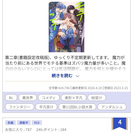
第二章(書籍設定改稿版)、ゆっくり不定期更新してます。 魔力が
当たり前にある世界でモテる基準はズバリ魔力量が多いこと。魔
力の少ないマシロにとっては死活問題だ。 魔力を何とか増やそう
と王都に来ていたマシロは、路地で苦しげに蹲る青年を見つけ
続きを読む
る。 駆け寄ると、なんと魔力量が化け物級と有名なレイヴァン王
子だった。レイヴァン王子の魔力暴走に巻き込まれ、目を覚ます
文字数 424,746
最終更新日 2026.4.19
登録日 2023.3.15
とベットの上。なになに？王子の魔力暴走に巻き込まれた衝撃で
俺の魔力が全て吹っ飛びゼロになりました？他者から魔力貰わな
BL
異世界
コメディ
美形×平凡
総受け
いと死にます？大丈夫、魔力量の多い者（男）からはとても魅力
ファンタジー
平凡受け
第11回BL小説大賞
アンダルシュ
的に見えますから！ちなみに魔力は体液に含まれているのでおセ
ッセが効率的ですよ、て…何言ってるの?! お城で保護されたマシ
ロだが、双子の王子や騎士団長に魔道士長、他にも高スペック男
4
長編
連載中
R18
子に迫られて、もう勘弁して！モテたいって言ったけどこうじゃ
お気に入り : 787
24h.ポイント : 184
ないんだよ！ 高スペックイケメン軍団✕魔力ゼロの平凡総受け エ