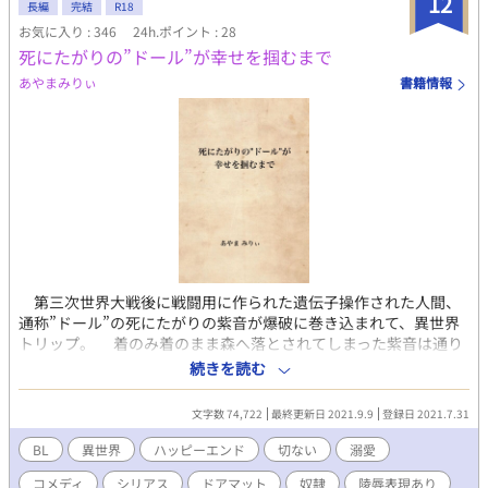
12
長編
完結
R18
お気に入り : 346
24h.ポイント : 28
死にたがりの”ドール”が幸せを掴むまで
あやまみりぃ
書籍情報
第三次世界大戦後に戦闘用に作られた遺伝子操作された人間、
通称”ドール”の死にたがりの紫音が爆破に巻き込まれて、異世界
トリップ。 着のみ着のまま森へ落とされてしまった紫音は通り
かかった奴隷商につかまり、違法娼館に売られたが”世界の異
続きを読む
物”を探しにきた宮廷魔道士兼第三王子のライオネルにより助け出
される。 恋愛初心者のライオネルに紫音が惚れられ大事に扱わ
文字数 74,722
最終更新日 2021.9.9
登録日 2021.7.31
れ、そのまま幸せになれるかと思いきやタイミングの悪さが重な
り、すれ違ってしまう……。 薄幸な青年が近未来日本から魔法
BL
異世界
ハッピーエンド
切ない
溺愛
ありのファンタジー世界へ転移し、現地の第三王子とすれ違いな
コメディ
シリアス
ドアマット
奴隷
陵辱表現あり