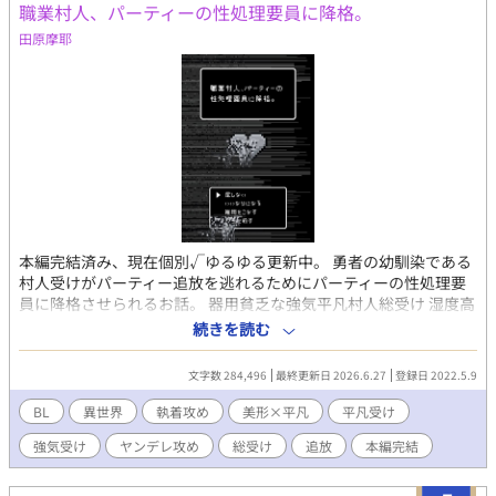
職業村人、パーティーの性処理要員に降格。
ロ多めのドタバタコメディ。
田原摩耶
本編完結済み、現在個別√ゆるゆる更新中。 勇者の幼馴染である
村人受けがパーティー追放を逃れるためにパーティーの性処理要
員に降格させられるお話。 器用貧乏な強気平凡村人総受け 湿度高
めの幼馴染優男勇者攻め 軽薄いい加減年上遊び人盗賊攻め 陰湿性
続きを読む
悪いじめっ子気質な年上魔道士攻め 真面目誠実強面新入り騎士攻
め ※基本無理矢理、公開レイプ、NTR、乱交含む ※シリアスエ
文字数 284,496
最終更新日 2026.6.27
登録日 2022.5.9
ロ、胸糞、なんでも許せる方向け
BL
異世界
執着攻め
美形×平凡
平凡受け
強気受け
ヤンデレ攻め
総受け
追放
本編完結