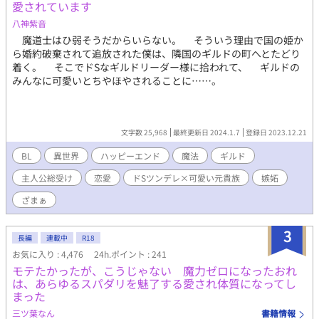
愛されています
八神紫音
魔道士はひ弱そうだからいらない。 そういう理由で国の姫か
ら婚約破棄されて追放された僕は、隣国のギルドの町へとたどり
着く。 そこでドSなギルドリーダー様に拾われて、 ギルドの
みんなに可愛いとちやほやされることに……。
文字数 25,968
最終更新日 2024.1.7
登録日 2023.12.21
BL
異世界
ハッピーエンド
魔法
ギルド
主人公総受け
恋愛
ドSツンデレ×可愛い元貴族
嫉妬
ざまぁ
3
長編
連載中
R18
お気に入り : 4,476
24h.ポイント : 241
モテたかったが、こうじゃない 魔力ゼロになったおれ
は、あらゆるスパダリを魅了する愛され体質になってし
まった
三ツ葉なん
書籍情報