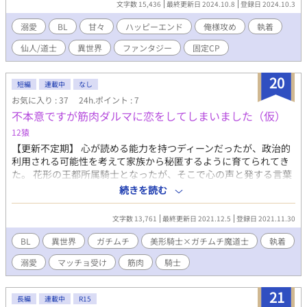
文字数 15,436
最終更新日 2024.10.8
登録日 2024.10.3
は再び人生をやり直す機会を得る。 仙人になる前の幼き道士だっ
た頃に戻った来儀は修業に励み、一度目よりも早くに仙人とな
溺愛
BL
甘々
ハッピーエンド
俺様攻め
執着
り、その結果兄を救うことに成功する。一度目の辛い人生は忘れ
仙人/道士
異世界
ファンタジー
固定CP
てた、今度こそ幸せになろうとと、自分の人生を生きようとする
来儀。 しかし、一度目の人生でも二度目の人生でも、少し苦手な
他門の仙人、青蝶《チンディエ》から執拗に絡まれるようになっ
20
短編
連載中
なし
しまい――。 ※不備受けからの、俺様攻めによる溺愛ストーリー
お気に入り : 37
24h.ポイント : 7
です。攻めが受けにだけ甘々です。中華風ファンタジー。 →イラ
不本意ですが筋肉ダルマに恋をしてしまいました（仮）
スト：もふか様
12猿
【更新不定期】 心が読める能力を持つディーンだったが、政治的
利用される可能性を考えて家族から秘匿するように育てられてき
た。 花形の王都所属騎士となったが、そこで心の声と発する言葉
が違う人達に辟易し、さらにメンタルの不調も重なり落ちる毎
続きを読む
日……。 そんな時に出会ったのは、魔道士なのに外見は騎士のよ
うに筋肉ダルマでしかめっ面の堅物っぽいハウエルだった。しか
文字数 13,761
最終更新日 2021.12.5
登録日 2021.11.30
し、外見と違いハウエルの中身は、実はうるさくて……？！ 神子
や面倒事とは関わりたくない攻めですが、受けには絡んでいく系
BL
異世界
ガチムチ
美形騎士×ガチムチ魔道士
執着
です。 （固定CP：美形騎士×ガチムチ魔道士） 受けの登場はも
溺愛
マッチョ受け
筋肉
騎士
っと後！！ ※小説書けないので文章少なめ。纏めて投稿します。
※ふわっふわ設定です。最初の方、意味不明かもしれません。ラ
ブコメ目指してます！ ※タイトルはしっくり来ないので、後で変
21
長編
連載中
R15
えると思います。良き案があれば参考にしたい…。