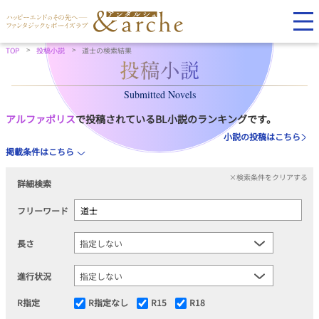
TOP
投稿小説
道士の検索結果
Submitted Novels
アルファポリス
で投稿されているBL小説のランキングです。
小説の投稿はこちら
掲載条件はこちら
×検索条件をクリアする
詳細検索
フリーワード
長さ
進行状況
R指定
R指定なし
R15
R18