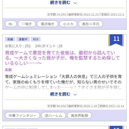
イ）も含めて、出てくる要素は成分表に載せています。念のため
続きを読む
に確認するも自由、びっくりおもちゃ箱気分で確認しないのも自
由です。 グロやリョナといった私が苦手なものは出てこないの
文字数 14,095
最終更新日 2023.12.23
登録日 2023.12.3
で、いつものようでちょっと違うらぶざまエロコメを楽しんでも
らえたら嬉しいです！ 何がきても美味しく食べる方向けです♡ ♡
BL
♡喘ぎ
濁点喘ぎ
小スカ
美形×平凡
受け サギリ（22） 黒髪黒目の異世界転移者。一人称俺。凡庸な容
姿だけど明るくムードメーカー。攻めに拾われて住み込み店員と
11
いう形で一緒に住んでいる。最初は口の悪い攻めのことが苦手だ
長編
連載中
R18
ったものの、なんやかんやあって大好きになり、告白して両想い
お気に入り : 292
24h.ポイント : 28
に。もっと激しく求めてほしいと思っている。 ♡攻め クラブ
育成ゲームで悪党を育てた爸爸は、最初から詰んでい
（28） 銀髪金目の超絶美形魔道士。一人称僕。魔法薬のお店を営
る。～大きくなった我が子が、俺を監禁するため探して
んでいる。客の前では物腰柔らか。受けを拾ったのも、異世界人
いるらしい……～
の体液が高位魔法薬の材料になるからだった。しかし段々と絆さ
紫鶴
れていき、いつしか受けのことを愛するように。抱き潰さないよ
育成ゲームシュミレーション「大罪人の休息」で三人の子供を育
う性欲を抑えているし、身体を心配して中出しもしない。とても
て、家族のぬくもりを得ていた俺だが、知らない男のせいでその
巨根。 ♡あらすじ 両想いになって毎日いちゃらぶな日々を過ごす
ゲームの中に転移してしまった……っ！？すぐさま我が子を探し
二人。ヤることヤったある日、夜中に目覚めたサギリは傍にクラ
に行きたいが、何故か知らぬ間に妖怪退治をする道士として宮廷
続きを読む
ブがいないことに気が付く。薄く開いた扉の向こうからは、小さ
直属の組織『映月』に属することに！！その上、そこで大きくな
く漏れ聞こえてくる声。そっと声の元を探ると、部屋の外、締め
った我が子と再会したのだが、どうやら彼らは俺を見つけ次第監
切られたトイレの中から水音とクラブの喘ぎ声が聞こえてきた。
文字数 94,656
最終更新日 2026.2.18
登録日 2023.10.14
禁しようと目論んでいるようで……。ばれたら終わる。だから俺
どうやら何度もイってボチャボチャと重たい精液を吐き出してい
は爸爸（パパ）だと気付かれないように彼らを見守ることにした
中華ファンタジー
逆ハーレム
異世界転移
るらしい。こんなに我慢していたのかと、雷を受けたような気分
のだが、監禁されて終わるかも。我が子といえど、怖いものは怖
になるサギリ。オナニーなんてせずに全部自分に性欲をぶつけろ
い！！誰か俺を助けてくれ！！ ムーンライトノベルズにも連載中
とクラブに伝えるが──……。