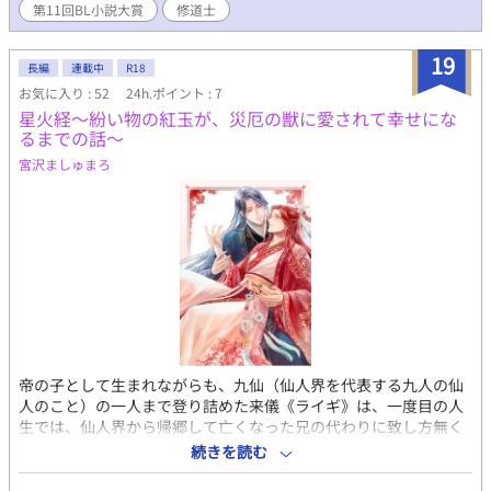
第11回BL小説大賞
修道士
ングまでのあらすじを追加しました。 落ち着いた
ら日記に言い訳を書きます。 ★マークに性描写があります。
19
長編
連載中
R18
お気に入り : 52
24h.ポイント : 7
星火経〜紛い物の紅玉が、災厄の獣に愛されて幸せにな
るまでの話〜
宮沢ましゅまろ
帝の子として生まれながらも、九仙（仙人界を代表する九人の仙
人のこと）の一人まで登り詰めた来儀《ライギ》は、一度目の人
生では、仙人界から帰郷して亡くなった兄の代わりに致し方無く
帝となった後、婚約者である花琳《ファリン》と、長く片思いを
続きを読む
していた同門の兄弟子でありであり、自らの側近の紫煙《シエ
ン》の共謀によって殺された。 ――だが、天のきまぐれか、来儀