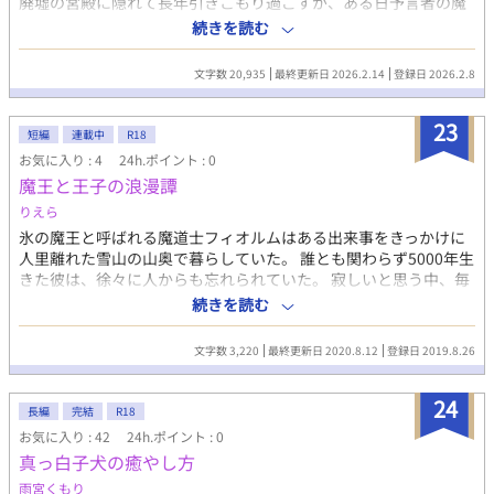
廃墟の宮殿に隠れて長年引きこもり過ごすが、ある日予言者の魔
道士モーグと、その幼き息子シドが訪問する。 予言では将来、魔
続きを読む
王ゲインを討伐するという人間がやってくるだろうとの事。それ
に備え、ゲインを護衛する精鋭を集めると言うのが魔道士モーグ
文字数 20,935
最終更新日 2026.2.14
登録日 2026.2.8
の提案。引きこもりの根暗な魔王ゲインと、置いていかれた魔道
士の息子シドとの交流が、少しづつ孤独なゲインの心を変えてい
23
く･･･
短編
連載中
R18
お気に入り : 4
24h.ポイント : 0
魔王と王子の浪漫譚
りえら
氷の魔王と呼ばれる魔道士フィオルムはある出来事をきっかけに
人里離れた雪山の山奥で暮らしていた。 誰とも関わらず5000年生
きた彼は、徐々に人からも忘れられていた。 寂しいと思う中、毎
日が無常に過ぎていく日々‥ 一方、小国マルーシャの第三王子、
続きを読む
アルバートは彼を嫌う王妃に呪いをかけられ、余命があと三ヶ月
と宣言されててしまう。 そんな彼を救えるのはかつて人間を恐怖
文字数 3,220
最終更新日 2020.8.12
登録日 2019.8.26
に陥れた氷の魔王だと言う。 フィオルムとアルバート、心に傷を
抱えている二人の結末とは？
24
長編
完結
R18
お気に入り : 42
24h.ポイント : 0
真っ白子犬の癒やし方
雨宮くもり