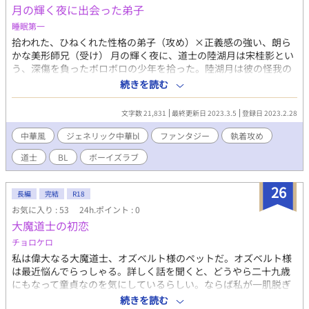
月の輝く夜に出会った弟子
睡眠第一
拾われた、ひねくれた性格の弟子（攻め）×正義感の強い、朗ら
かな美形師兄（受け） 月の輝く夜に、道士の陸湖月は宋桂影とい
う、深傷を負ったボロボロの少年を拾った。陸湖月は彼の怪我の
治療のため、やむを得ず、入手した魔界の肉食植物を使った。 す
続きを読む
ると使用した肉食植物の副作用のせいで、宋桂影の肉体は退行し
てしまった。そこで、陸湖月は言った。「ちょうどいいじゃない
文字数 21,831
最終更新日 2023.3.5
登録日 2023.2.28
か、君、もう一度子供時代をやり直しなさい。その間俺が君のこ
とを大切に囲ってやろう」 庇護者のいない宋桂影は、こうして拾
中華風
ジェネリック中華bl
ファンタジー
執着攻め
われた陸湖月の家に身を寄せることになった。
道士
BL
ボーイズラブ
26
長編
完結
R18
お気に入り : 53
24h.ポイント : 0
大魔道士の初恋
チョロケロ
私は偉大なる大魔道士、オズベルト様のペットだ。オズベルト様
は最近悩んでらっしゃる。詳しく話を聞くと、どうやら二十九歳
にもなって童貞なのを気にしているらしい。ならば私が一肌脱ぎ
ましょう。オズベルト様、どうぞ私で童貞を捨ててください！ ペ
続きを読む