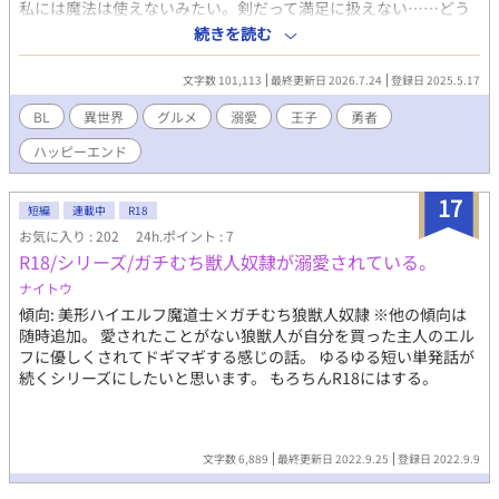
私には魔法は使えないみたい。剣だって満足に扱えない……どう
やってこの世界で生きていったらいいの!? 潰れそうな酒場のおじ
続きを読む
いちゃんと運命の出会いの果たし、なぜかその酒場を継ぐこと
に!?ーーーー経営に料理に冒険にと大忙しの毎日!! 外面良し王子
文字数 101,113
最終更新日 2026.7.24
登録日 2025.5.17
様、異世界からの勇者様、おねぇ神官様にショタ大魔道士様、み
んなみんな胃袋掴んじゃう!!イケメンの常連さんに囲まれて恋に
BL
異世界
グルメ
溺愛
王子
勇者
も頑張っちゃうよ!!困難なんて愛と笑顔で乗り越えちゃえ!! そんな
ハッピーエンド
ゲームの世界にせっかく勇者として転生してきたんだけどな
ぁ……なぜかヒロインが転生されてきません。恋はともかく……
お願いします!!胃袋だけでも掴んでください!!
17
短編
連載中
R18
お気に入り : 202
24h.ポイント : 7
R18/シリーズ/ガチむち獣人奴隷が溺愛されている。
ナイトウ
傾向: 美形ハイエルフ魔道士×ガチむち狼獣人奴隷 ※他の傾向は
随時追加。 愛されたことがない狼獣人が自分を買った主人のエル
フに優しくされてドギマギする感じの話。 ゆるゆる短い単発話が
続くシリーズにしたいと思います。 もろちんR18にはする。
文字数 6,889
最終更新日 2022.9.25
登録日 2022.9.9