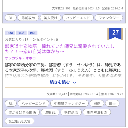
ットの白蛇が、ご主人のために奮闘するお話です。 以前、ムーン
ライトノベルズ様で掲載していました。 宜しくお願いします。
文字数 28,906
最終更新日 2024.5.5
登録日 2024.5.4
BL
男前攻め
美人受け
ハッピーエンド
ファンタジー
27
長編
完結
R18
お気に入り : 18
24h.ポイント : 0
鄒家道士恋物語 憧れていた師兄に溺愛されていまし
た？！～恋の自覚は体から～
オジカヅキ・オボロ
鄒家の筆頭分家の三男、鄒雪游（すう せつゆう）は、師兄であ
る本家双子の次男、鄒冰淵（すう ひょうえん）とともに鄒家に
持ち込まれた依頼を解決しに出かける。 その最中、大量の陰の気
に襲われた雪游。命の危険がある状態を早く回復させる方法をい
続きを読む
くつか挙げられ、結局早く回復できる方法として冰淵に抱かれる
ことを選んだ。その後、急激に、めちゃくちゃ、冰淵を師兄とし
文字数 100,447
最終更新日 2025.10.4
登録日 2025.9.22
てだけではなく意識してしまう。 事件を解決する中で劉紫焔（り
ゅう しえん）や白寒澤（はく かんたく）といった道士や仙獣
BL
ハッピーエンド
中華風ファンタジー
溺愛
道士
と出会い、冰淵への想いに迷い、恋だと自覚し狼狽え、解決した
体から始まる関係
濃密BL
妖怪退治
事件解決もの
はずの事件が真に解決したわけではなかったなど、様々な出会い
と事件が交錯する。 ハッピーエンドで完結済みの話をアップして
第13回BL大賞
いきます。