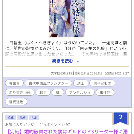
白碧玉（はく・へきぎょく）はうめいていた。 一週間ほど前
に、前世の記憶がよみがえり、自分が『白天祐の凱旋』という小
説の悪役だと思い出したせいだった。 その書物では碧玉は、腹
違いの弟・天祐（てんゆう）からうらまれ、生きたまま邪霊の餌
続きを読む
にされて魂ごと消滅させられる。 最悪の事態を回避するため、
厳格な兄に方向転換をこころみる。 いまさら優しくなどできな
文字数 658,325
最終更新日 2026.8.8
登録日 2021.8.27
いから、冷たい兄のまま、威厳と正しさを武器にしようと思った
のだが……。 兄弟仲が破滅するのを回避すればいいだけなの
異世界
古代中国風ファンタジー
道士
弟→兄もの
に、なぜか天祐は碧玉になつきはじめ……？ ※弟→兄ものです。
走り書き小説
転生
BL
アンダルシュ
事件物
（カップリング固定〜） ※なんちゃって中華風ファンタジー小説
です。 ※自分できづいた時に修正するので、誤字脱字の報告は不
怪異退治
要です。 ◆2022年5月に、アンダルシュのほうで書籍化しまし
た。 本編５万字＋番外編５万字の、約10万字加筆しております
2
ので、既読の方もお楽しみいただけるかと思います。 ※書籍ver
短編
完結
R15
では、規約により兄弟の恋愛がNGのため、天祐が叔父の子――従
お気に入り : 1,481
24h.ポイント : 497
兄弟であり、養子になったという設定に変わっています。
【完結】婚約破棄された僕はギルドのドSリーダー様に溺