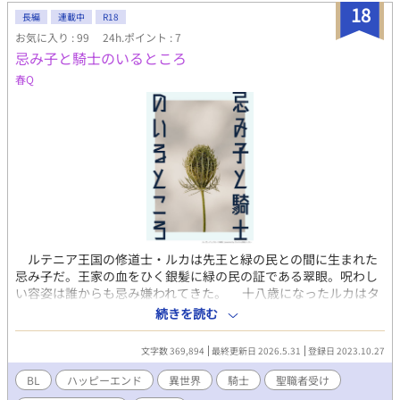
18
長編
連載中
R18
お気に入り : 99
24h.ポイント : 7
忌み子と騎士のいるところ
春Q
ルテニア王国の修道士・ルカは先王と緑の民との間に生まれた
忌み子だ。王家の血をひく銀髪に緑の民の証である翠眼。呪わし
い容姿は誰からも忌み嫌われてきた。 十八歳になったルカはタ
ジボルグ帝国から国境を守る遠征軍に加わったが、出自を疎まれ
続きを読む
暴力を振るわれそうになる。 寸でのところを黒髪の槍騎士・ジ
ェイルに助けられたものの、彼はとんでもなく短気で無作法な無
文字数 369,894
最終更新日 2026.5.31
登録日 2023.10.27
神論者だった――。 2025/7/13～ 更新停止。（ちゃんと最後ま
で書きたい気持ちはあるから、きっと戻ってくるぞ！）
BL
ハッピーエンド
異世界
騎士
聖職者受け
2026/5/31 あまりにも時間がかかりすぎているので、エンディ