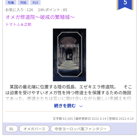
5
短編
完結
R18
お気に入り : 126
24h.ポイント : 85
オメガ修道院〜破戒の繁殖城〜
トマトふぁ之助
某国の最北端に位置する陸の孤島、エゼキエラ修道院。 そこ
は迫害を受けやすいオメガ性を持つ修道士を保護するための施設
であった。修道士たちは互いに助け合いながら厳しい冬越えを行
っていたが、ある夜の訪問者によってその平穏な生活は終焉を迎
続きを読む
える。 聖なる家で嬲られる哀れな修道士たち。アルファ性の兵
士のみで構成された王家の私設部隊が逃げ場のない極寒の城を蹂
文字数 83,365
最終更新日 2022.4.14
登録日 2022.4.10
躙し尽くしていく。その裏に棲まうものの正体とは。
BL
オメガバース
中世ヨーロッパ風ファンタジー