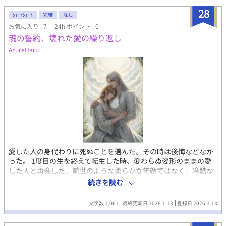
28
ｼｮｰﾄｼｮｰﾄ
完結
なし
お気に入り : 7
24h.ポイント : 0
魂の誓約、壊れた愛の繰り返し
AzureHaru
愛した人の身代わりに死ぬことを選んだ。その時は後悔などなか
った。 1度目の生を終えて転生した時、変わらぬ姿形のままの愛
した人と再会した。前世のような柔らかな笑顔ではなく、冷酷な
眼差しで昔と似ても似つなぬ冷笑を浮かべて。 「今度は君を失わ
続きを読む
ない。」と言い、禁術のはずの魂の誓約を結ばされた。 その時、
思った。「あの時、自分の選んだ道は果たして正しかったの
文字数 1,061
最終更新日 2026.1.13
登録日 2026.1.13
か？」と。 登場人物 * 攻（ジークフリート） 献身的な愛を
「呪い」として受け取ってしまった、執着心の強い 魔道士。