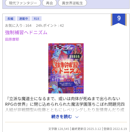
す。 前作も読まれる場合は、先に前作を読むことを推奨します。
現代ファンタジー
再会
異世界逆転生
（前作未読の方向けの前作あらすじは、完結後に投稿予定です）
作者多忙につき話の進展がとても遅いです。すみません。
9
長編
連載中
R18
お気に入り : 164
24h.ポイント : 42
強制補習ヘドニズム
田原摩耶
『立派な魔道士になるまで、或いは肉体が死ぬまで出られない
RPGの世界』に閉じ込められられた魔法学園落ちこぼれ問題児四
人組が非戦闘型AI佐藤とともにレベリングしたり友情育んだり成
長したりたまに負けて死にかけたりするクール平凡総受けBL（大
続きを読む
体スケベ） 基本無理矢理総受け クズ攻め／人外攻め／触手／モブ
攻めetc 倫理観とモラルはないです なんでも許せる方向け
文字数 128,545
最終更新日 2025.3.12
登録日 2022.6.19