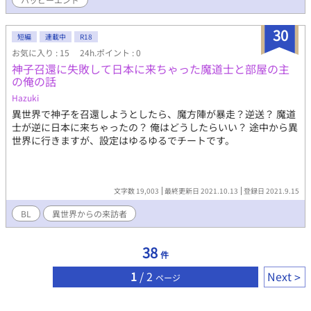
30
短編
連載中
R18
お気に入り : 15
24h.ポイント : 0
神子召還に失敗して日本に来ちゃった魔道士と部屋の主
の俺の話
Hazuki
異世界で神子を召還しようとしたら、魔方陣が暴走？逆送？ 魔道
士が逆に日本に来ちゃったの？ 俺はどうしたらいい？ 途中から異
世界に行きますが、設定はゆるゆるでチートです。
文字数 19,003
最終更新日 2021.10.13
登録日 2021.9.15
BL
異世界からの来訪者
38
件
1
/ 2
Next
ページ