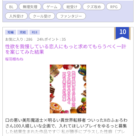
BL
無理矢理
ゲーム
総受け
クズ攻め
RPG
人外受け
クール受け
ファンタジー
10
短編
完結
R18
お気に入り : 286
24h.ポイント : 35
性欲を我慢している恋人にもっと求めてもらうべく一計
を案じてみた結果
桜羽根ねね
口の悪い美形魔道士×明るい異世界転移者 ついったXのふぉろわ
さん100人嬉しいな企画で、入れてほしいプレイをゆるっと募集
した結果生まれた作品です♡ 私が勝手にプラスした性癖（プレ