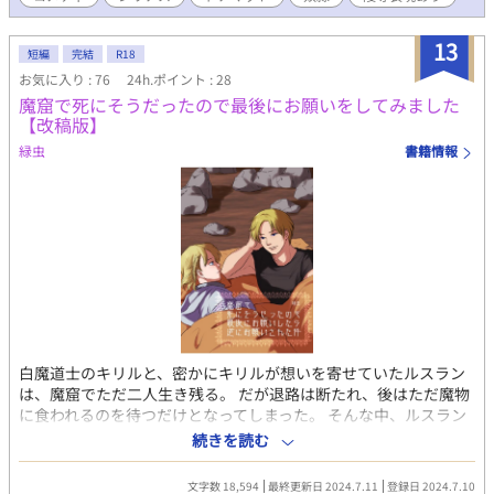
がらも紆余曲折を得て愛し愛される物語（宮廷魔道士兼第三王子
×死にたがりのドール）
13
短編
完結
R18
お気に入り : 76
24h.ポイント : 28
魔窟で死にそうだったので最後にお願いをしてみました
【改稿版】
緑虫
書籍情報
白魔道士のキリルと、密かにキリルが想いを寄せていたルスラン
は、魔窟でただ二人生き残る。 だが退路は断たれ、後はただ魔物
に食われるのを待つだけとなってしまった。 そんな中、ルスラン
は自分が童貞だと言い出しーー⁉︎ 魔窟の中で魔物に見守られつ
続きを読む
つ、キリルはとあることを提案する。 【無骨戦士x不憫系白魔道
士】 ※過去回想で女性との描写が出てきます。苦手な方はご注意
文字数 18,594
最終更新日 2024.7.11
登録日 2024.7.10