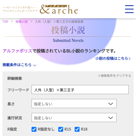
TOP
投稿小説
人外（人型）×第三王子の検索結果
Submitted Novels
アルファポリス
で投稿されているBL小説のランキングです。
小説の投稿はこちら
掲載条件はこちら
×検索条件をクリアする
詳細検索
フリーワード
長さ
進行状況
R指定
R指定なし
R15
R18