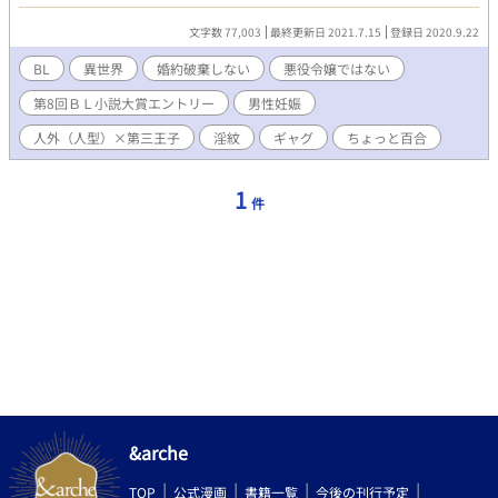
うかなさいました？さぁ、早くルミナスとの婚約を解消して私と
王家を継ぎましょう？」 女が胸を押し付けて上目遣いでこちら
文字数 77,003
最終更新日 2021.7.15
登録日 2020.9.22
を見つめる。うっわぁ。わざとらしい。香水臭い！誰か助けて、
と周りを見渡すと人！人！人！会食か何かなのか、グラスを持
BL
異世界
婚約破棄しない
悪役令嬢ではない
ち、扇を持ったドレス姿の女や、タキシード姿の男たちがﾋｿﾋｿと
第8回ＢＬ小説大賞エントリー
男性妊娠
話し合っている。 ージュリアス様って第三王子だろう？ ーああ、
それに第一王子が来月皇太子になるはずだが…。 ールミナス様、
人外（人型）×第三王子
淫紋
ギャグ
ちょっと百合
婚約破棄されてしまうのかしら。あることないこと吹き込んで、
男爵の位のくせにあんなに馴れ馴れしく…許せないわ…。 外野
の言葉を察するに、これは断罪イベとかいうやつか？しかも、こ
1
件
のケバ女は王妃になりたくてオレに嘘を吹き込んでたと…。そん
な曲がったこと許されねぇな！ 「ルミナス、ルミナスすまない。
アンジュはこう言っていたが、君がそういうことをした証拠を教
えてもらってないんだ。アンジュとルミナスとオ…私で、別室で話
をしないか？」 日本人の頃の記憶ではなく、ジュリアスだった
頃の記憶を呼び戻しながら、ルミナスを探す。 「はい、ジュリア
ス殿下の仰せのままに…」 ルミナスと呼ばれたその人は、銀髪
碧眼の男だった。 ……？なんで？ ーー ランキングに婚約破棄多い
から、短編で書いてみることにしました。楽しみです。 追記……
皆様！見ていただきありがとうございます！こんなはずじゃなか
った！もっとちゃんとねって書けばよかった！深夜の寝れない時
間に書きたいところを書いて出して書いて出してとしてるのでた
&arche
っくさんボロがある…味のある作品になっています！ なんでやね
んてツッコミながら見てください。 追記……順番変わりましたし
TOP
公式漫画
書籍一覧
今後の刊行予定