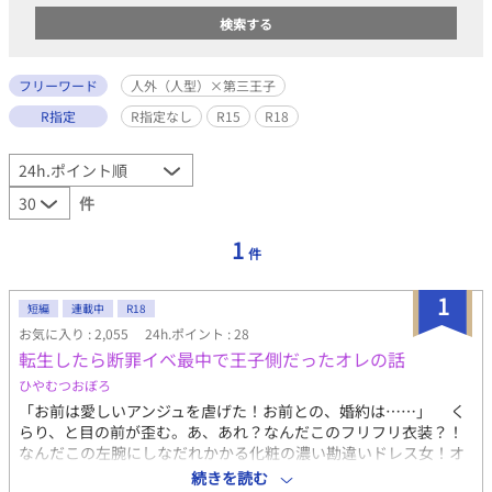
フリーワード
人外（人型）×第三王子
R指定
R指定なし
R15
R18
件
1
件
1
短編
連載中
R18
お気に入り : 2,055
24h.ポイント : 28
転生したら断罪イベ最中で王子側だったオレの話
ひやむつおぼろ
「お前は愛しいアンジュを虐げた！お前との、婚約は……」 く
らり、と目の前が歪む。あ、あれ？なんだこのフリフリ衣装？！
なんだこの左腕にしなだれかかる化粧の濃い勘違いドレス女！オ
レはスーツ着て電車に揺られてたはず……。 「ジュリアス様、ど
続きを読む