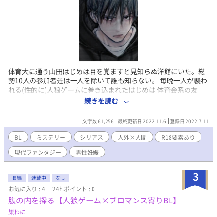
体育大に通う山田はじめは目を覚ますと見知らぬ洋館にいた。総
勢10人の参加者達は一人を除いて誰も知らない。 毎晩一人が襲わ
れる(性的に)人狼ゲームに巻き込まれたはじめは 体育会系の友
人、警察官、画家、小説家、ホスト、ヤンキー、医者、IT社長、
続きを読む
ギャンブラーの中から人狼を暴いて絶望を打ち破れるのか
┈┈┈┈┈┈┈┈┈┈┈┈┈┈┈┈┈ 性質上人狼が攻め。市民陣
文字数 61,256
最終更新日 2022.11.6
登録日 2022.7.11
営(狂人も含む)は受けになります。人狼は性欲、加虐傾向が強ま
るという設定です。 処刑も死では無く処罰(性的に)にするので犠
BL
ミステリー
シリアス
人外×人間
R18要素あり
牲者全員のR18パートがあります。 受けが可哀想な程可愛いとい
現代ファンタジー
男性妊娠
う趣向をお持ちの方向けです。また、この小説の性質上誰が受け
攻めになるかは分からなくなっている＆犠牲者全員の色んなR18
シーンを書いているので、なんでも許せる方向けの小説となって
3
長編
連載中
なし
おります。 ※暴力、レイプ表現が含まれています R18の話には※
お気に入り : 4
24h.ポイント : 0
を付けます。 エロメインで書こうと思ってましたが、しっかり人
腹の内を探る【人狼ゲーム×ブロマンス寄りBL】
狼ゲームをしてます。 なお人は死にませんが、デスゲームチック
な世界観なので脱落者は漏れなく酷い目にあいます。
巣わに