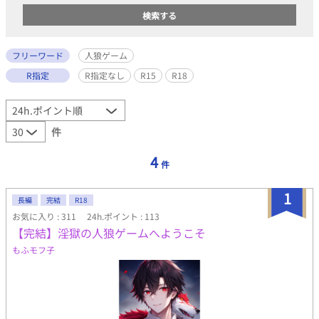
フリーワード
人狼ゲーム
R指定
R指定なし
R15
R18
件
4
件
1
長編
完結
R18
お気に入り : 311
24h.ポイント : 113
【完結】淫獄の人狼ゲームへようこそ
もふモフ子