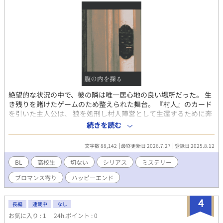
絶望的な状況の中で、彼の隣は唯一居心地の良い場所だった。 生
き残りを賭けたゲームのため整えられた舞台。 『村人』のカード
を引いた主人公は、 狼を処刑し村人陣営として生還するために奔
走する。 【月曜・水曜・金曜 更新目安】 西洋風舞台・高校生想
続きを読む
定 三角関係……？ ブロンド髪の主人公シャルと、美形白髪、黒髪
無口が出てきます。 その他、女の子同士のクソデカ感情もあるか
文字数 88,142
最終更新日 2026.7.27
登録日 2025.8.12
もしれません。 結末を想定しているカプはありますが、作中でど
う進んでいくのかお楽しみいただければ幸いです。
BL
高校生
切ない
シリアス
ミステリー
ブロマンス寄り
ハッピーエンド
4
長編
連載中
なし
お気に入り : 1
24h.ポイント : 0