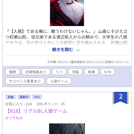
「【人狼】である俺に、敵うわけないじゃん。」 山奥にそびえ立
つ初瀬山邸。 従兄弟である渡辺拓人からの頼みで、大学生の八城
アキラは、兄の学斗と共にこの豪邸に足を踏み入れる。 初瀬山邸
には故人初瀬山勇次郎の遺産整理のために、美術品コレクターや
続きを読む
古物商、大学教授など多くの人々が集まっていた。 そして、彼ら
は突如、初瀬山勇次郎が仕掛けた【人狼ゲーム】に巻き込まれる
文字数 358,912
最終更新日 2023.10.22
登録日 2023.7.31
ことになる。 だがそれは、【人狼】が人の精神や肉体まで支配す
る危険なゲームだった――。 ※リバ表現あります。苦手な方はご
催眠
近親相姦あり
リバ
洗脳
執着
NTR
注意下さい。なお、主人公の八城アキラは一貫して攻めの立場で
サスペンス要素あり
人狼ゲーム
す。
2
長編
連載中
R18
お気に入り : 224
24h.ポイント : 35
【R18】リアルBL人狼ゲーム
かつてもの