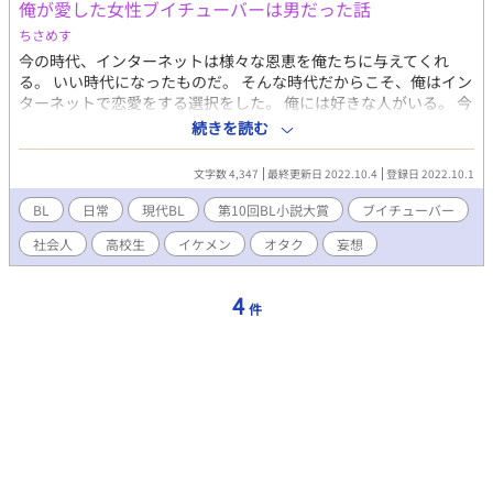
俺が愛した女性ブイチューバーは男だった話
ちさめす
今の時代、インターネットは様々な恩恵を俺たちに与えてくれ
る。 いい時代になったものだ。 そんな時代だからこそ、俺はイン
ターネットで恋愛をする選択をした。 俺には好きな人がいる。 今
その子とは、インターネットを通してコミュニケーションを取っ
続きを読む
てはいるが、いつの日かこれを現実の恋愛に落とし込み、「２人
はいつまでも幸せに暮らしましたとさ、めでたしめでたし」とい
文字数 4,347
最終更新日 2022.10.4
登録日 2022.10.1
うエンドロールを流すんだ。 そう決意した男と実は男だったその
子との恋愛のお話。 ※第10回ＢＬ小説大賞用に書いていこうと思
BL
日常
現代BL
第10回BL小説大賞
ブイチューバー
います。 作者メイン作品のリンクを張っておきます。 よろしけれ
社会人
高校生
イケメン
オタク
妄想
ばそちらもお目通しくださいませ。 ↓ ①【使える魔法はセーブと
ロードとリセットです。】
https://www.alphapolis.co.jp/novel/547247615/576679134
4
件
②【人狼しよう】（完全会話型で人狼ゲームをします。推理出来
るのでぜ挑戦してみてください！）
https://www.alphapolis.co.jp/novel/547247615/975679987