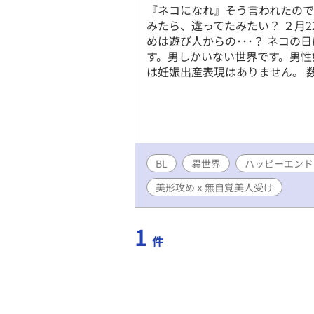
『ネコになれ』そう言われたの
みたら、違ってたみたい？ ２月
めは遊び人からの･･･？ ネコの
す。男しかいない世界です。男性
は妊娠出産表現はありません。 
BL
異世界
ハッピーエンド
美形攻めｘ無自覚美人受け
1
件