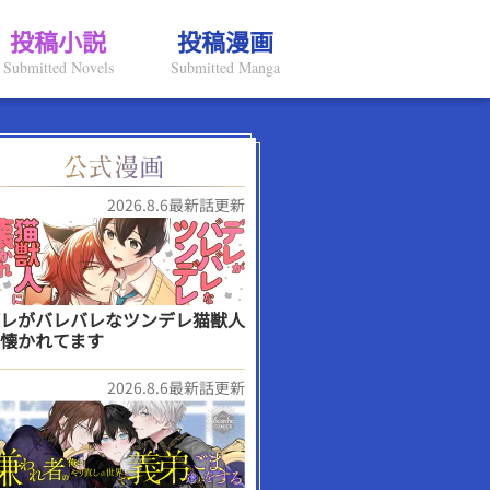
投稿小説
投稿漫画
Submitted Novels
Submitted Manga
2026.8.6最新話更新
レがバレバレなツンデレ猫獣人
懐かれてます
2026.8.6最新話更新