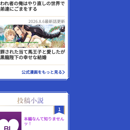
われ者の俺はやり直しの世界で
弟達にごまをする
2026.8.6最新話更新
罪された当て馬王子と愛したが
黒龍陛下の幸せな結婚
公式漫画をもっと見る
1
本編なんて知りません
ッ！