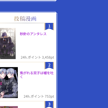
1
秒針のアンタレス
24h.ポイント 3,458pt
2
焦がれる双子は嘘を吐
く
24h.ポイント 753pt
3