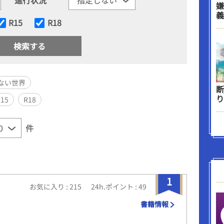
嫌
義
R15
R18
ない世界
断
り
R15
R18
件
1
お気に入り : 215
24h.ポイント : 49
書籍情報