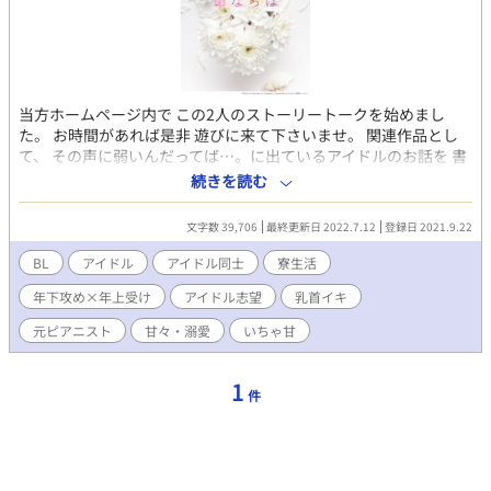
当方ホームページ内で この2人のストーリートークを始めまし
た。 お時間があれば是非 遊びに来て下さいませ。 関連作品とし
て、 その声に弱いんだってば…。に出ているアイドルのお話を 書
いてみました。 彩斗の方が、ちらっと上記の作品内に出ておりま
続きを読む
した（というテイです） 信野 智彰 身長182ｃｍ とあるアイドル
グループになるべく、親元を離れて 寮生活を送りながら彩斗と暮
文字数 39,706
最終更新日 2022.7.12
登録日 2021.9.22
らす高校生。 １６歳。少し冷めた目線で物事を見がち。 最近は、
もっぱら同室の彩斗との生活に色々と 理性を試される日々。 「胸
BL
アイドル
アイドル同士
寮生活
がいっぱい」のあたりで年齢が１７歳になっていたりします。 成
年下攻め×年上受け
アイドル志望
乳首イキ
瀬 彩斗 身長167ｃｍ 智彰とメジャーデビューを目指して、共同
生活を 送っている。１８歳の高校生ではあるが年の割に 家庭的
元ピアニスト
甘々・溺愛
いちゃ甘
で、落ち着いている。 好きな物事にはかなり熱狂するタイプ。 モ
デルの、千紘の大ファン。
1
件