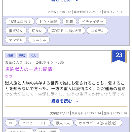
チ以上もある、細マッチョ体型 お馬鹿で、食いしん坊、辛い過去
から少々ヤンデレ気味 アキラ 科学者で天才、綺麗系イケメン メ
文字数 1,348,912
最終更新日 2024.8.2
登録日 2021.10.1
ガネにボサボサ頭で見た目に無頓着 身長は170センチ以上、かな
り細い 頭がよく、コミュ障、人から嫌煙された過去から、ジョン
18禁エロあり
甘々・溺愛
執着
イチャイチャ
に執着気味 ジョンは飼い主にかなりひどい虐待をされていた。そ
童貞処女
切ない
第9回ＢＬ小説大賞
コメディ
こから逃げ出して、迷い込んだのは天才科学者アキラの家 取り返
そうとする飼い主にアキラは立ち向かう。 可愛いジョンをこれ以
ヤンデレ
もふもふ
上、傷つけさせないために。 そして迎えるは、甘々生活のハズが
ジョンの間違った性知識＆アキラの無知がとんでもない性生活に
23
二人がヤンデレ気味 ジョンは痛い可哀想な表現がありますが、二
短編
完結
なし
人はひたすら甘々ですが、プレイは激しいです。 ジョンが優しい
お気に入り : 308
24h.ポイント : 35
口調てすが、やってることがＳです。 アキラが純粋で無知です
黒豹獣人の一途な愛情
が、体がMになります。 18禁になります。 明記しておきますの
なの
で、苦手な方は飛ばしてください。 お気に入り登録、しおり、あ
りがとうございます。感想、お待ちしています。 読んてみたいプ
獣人族と人族の共存する世界で誰にも愛されることも、愛するこ
レイありましたら、ぜひに教えてください。 18禁 溺愛 執着
とを知らないで育った。 一方の獣人は愛情深く、ただ運命の番だ
SM 浣腸 甘々 ハッピーエンド スパンキング 鞭 アナル、
けを大切にして一生愛し尽くし、自身の生涯をかけて守り愛する
アナルパール、せつない、ヤンデレ、おもらし、拡張、S字結腸
という一途な種族だ。 そんな獣人の運命の番になれば誰しもが幸
続きを読む
せに愛し愛されることを知ることができるのかもしれない。 愛を
知らないオメガのニック✖️情熱的に一途に番だけを愛する黒豹の
文字数 27,183
最終更新日 2025.3.24
登録日 2025.3.16
ザック 空想、妄想の世界観です。2人のイチャイチャ、ラブラブ
な世界になりますのでお楽しみください。 ただ過激表現につきま
BL
ハッピーエンド
獣人×人
オメガバース(独自設定）
しては＊を付けさせていただきます。 基本1日1話の更新を目指し
ファンタジー
甘々・溺愛