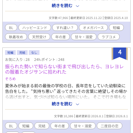
いると思っていた。 しかしアランにはナーシュが知らない愛する
続きを読む
人がいて、それを知ったナーシュはアランに離婚を申し出る。 で
もナーシュがアランの愛人だと思っていたのは⋯。 執着系α×天
文字数 47,966
最終更新日 2025.11.22
登録日 2025.4.10
然Ω 年の差夫夫のすれ違い(？)からのハッピーエンドのお話です。
Rシーンは※付けます ※画像はpicrewさんよりお借りしました。
BL
ハッピーエンド
すれ違い？
オメガバース
短編
Xアカウント(@wawawa_o_o_)
執着攻め
天然受け
年の差
甘々・溺愛
ラブコメ
4
短編
完結
なし
お気に入り : 28
24h.ポイント : 248
振られた勢いで知らない街まで飛び出したら、ヨレヨレ
の服着たオジサンに拾われた
ぞろめ
夏休みが始まる前の最後の学校の日、長年恋をしていた幼馴染に
告白をした。 “気持ち悪い” 返ってきたその言葉に絶望しその場か
ら逃げ出すと、気づけば知らない場所にいた。 そこで行き場もな
く泣いていた俺を救ってくれたのは、ヨレヨレの服を着たオジサ
続きを読む
ンだった。 ※メイン攻めはオジサン（大輝）です。幼馴染が負け
組です。 ムーンライトノベルズで同時掲載中です。
文字数 10,386
最終更新日 2026.8.1
登録日 2026.8.1
BL
短編
完結
年の差
甘々・溺愛
二度目の恋