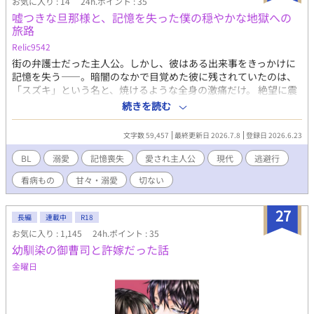
お気に入り : 14
24h.ポイント : 35
嘘つきな旦那様と、記憶を失った僕の穏やかな地獄への
旅路
Relic9542
街の弁護士だった主人公。しかし、彼はある出来事をきっかけに
記憶を失う――。暗闇のなかで目覚めた彼に残されていたのは、
「スズキ」という名と、焼けるような全身の激痛だけ。 絶望に震
えるスズキを抱きしめ、献身的に尽くす謎の男・カンダ。 「大丈
続きを読む
夫だ。お前は事故に遭ったんだ。……俺は、お前の夫だよ」 その
言葉を信じ、カンダを唯一の光として縋るスズキ。 やがて彼の献
文字数 59,457
最終更新日 2026.7.8
登録日 2026.6.23
身的な優しさに溺れ、彼なしでは息もできないほど深く深く依存
していく。 「世界中を回ろう。二人きりで」 カンダに誘われ、逃
BL
溺愛
記憶喪失
愛され主人公
現代
逃避行
げるように世界を旅する二人。嘘で塗り固められた幸福な日々の
看病もの
甘々・溺愛
切ない
終着点に、どんな絶望が待っているかも知らずに。
27
長編
連載中
R18
お気に入り : 1,145
24h.ポイント : 35
幼馴染の御曹司と許嫁だった話
金曜日