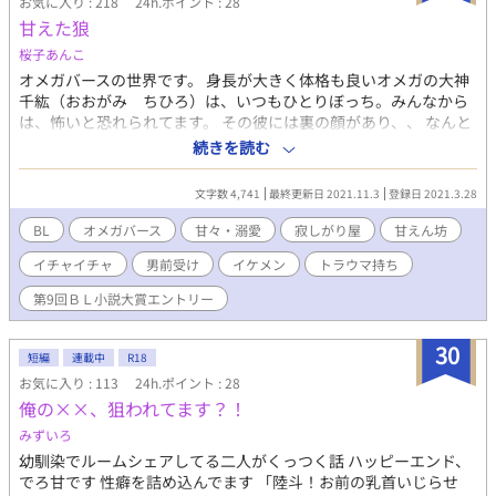
お気に入り : 218
24h.ポイント : 28
甘えた狼
桜子あんこ
オメガバースの世界です。 身長が大きく体格も良いオメガの大神
千紘（おおがみ ちひろ）は、いつもひとりぼっち。みんなから
は、怖いと恐れられてます。 その彼には裏の顔があり、、 なんと
彼は、とても甘えん坊の寂しがり屋。 いつか彼も誰かに愛される
続きを読む
ことを望んでいます。 そんな日常からある日生徒会に目をつけら
れます。その彼は、アルファで優等生の大里誠（おおさと まこ
文字数 4,741
最終更新日 2021.11.3
登録日 2021.3.28
と）という男です。 またその彼にも裏の顔があり、、 この物語は
運命と出会い愛を育むお話です。
BL
オメガバース
甘々・溺愛
寂しがり屋
甘えん坊
イチャイチャ
男前受け
イケメン
トラウマ持ち
第9回ＢＬ小説大賞エントリー
30
短編
連載中
R18
お気に入り : 113
24h.ポイント : 28
俺の××、狙われてます？！
みずいろ
幼馴染でルームシェアしてる二人がくっつく話 ハッピーエンド、
でろ甘です 性癖を詰め込んでます 「陸斗！お前の乳首いじらせ