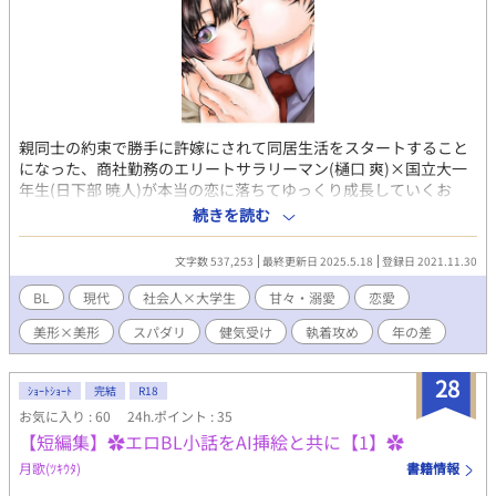
親同士の約束で勝手に許嫁にされて同居生活をスタートすること
になった、商社勤務のエリートサラリーマン(樋口 爽)×国立大一
年生(日下部 暁人)が本当の恋に落ちてゆっくり成長していくお
話。糖度高めの甘々溺愛執着攻めによって、天然で無垢な美少年
続きを読む
受けが徐々に恋と性に目覚めさせられていきます。ハッピーエン
ド至上主義。 スピンオフも掲載しています。 一見チャラ男だけど
文字数 537,253
最終更新日 2025.5.18
登録日 2021.11.30
一途で苦労人なサラリーマン(和倉 恭介)×毒舌美人のデザイナー
志望大学生(結城 要)のお話。恋愛を諦めた2人が、お互いの過去を
BL
現代
社会人×大学生
甘々・溺愛
恋愛
知り傷を埋め合っていきます。 ※こちらの作品はpixivとムーンラ
美形×美形
スパダリ
健気受け
執着攻め
年の差
イトノベルズにも投稿しています。
28
ｼｮｰﾄｼｮｰﾄ
完結
R18
お気に入り : 60
24h.ポイント : 35
【短編集】✿エロBL小話をAI挿絵と共に【1】✿
月歌(ﾂｷｳﾀ)
書籍情報