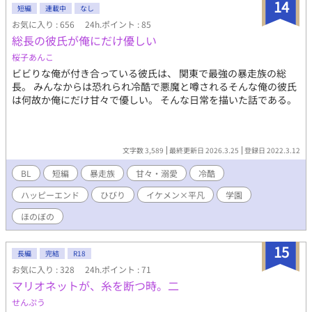
14
じ）×高宮斗真（たかみやとうま） 【完結】R１８｜スピンオ
短編
連載中
なし
フ：目線の先には。僕の好きな人は誰を見ている？
お気に入り : 656
24h.ポイント : 85
総長の彼氏が俺にだけ優しい
桜子あんこ
ビビりな俺が付き合っている彼氏は、 関東で最強の暴走族の総
長。 みんなからは恐れられ冷酷で悪魔と噂されるそんな俺の彼氏
は何故か俺にだけ甘々で優しい。 そんな日常を描いた話である。
文字数 3,589
最終更新日 2026.3.25
登録日 2022.3.12
BL
短編
暴走族
甘々・溺愛
冷酷
ハッピーエンド
ひびり
イケメン×平凡
学園
ほのぼの
15
長編
完結
R18
お気に入り : 328
24h.ポイント : 71
マリオネットが、糸を断つ時。二
せんぷう