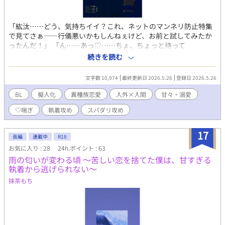
「紘汰……どう、気持ちイイ？これ、ネットのマンネリ防止特集
で見てさぁ――行儀悪いかもしんねぇけど、お前と試してみたか
ったんだ！」 「ん……あっ♡……ちょ、ちょっと待って
ぇ……！！」 ベッド上で交わるのは、幼い顔立ちにコンプレック
続きを読む
スを抱く心優しき男……紘汰と、“元カラス”の青年、クロ。 2人
（正しくは1人と1羽）の出会いは3年前の大寒波。 紘汰に甲斐甲
文字数 10,974
最終更新日 2026.5.26
登録日 2026.5.26
斐しく世話をされたクロは、鳥獣の神様のお陰で人間となり、 カ
ラス時代には“ついてなかった”ペ●スに大興奮。 人間よりも寿命
BL
擬人化
異種族恋愛
人外×人間
甘々・溺愛
の短いカラス＝クロにとって自分は“おじさん”になるだろうから
♡喘ぎ
執着攻め
スパダリ攻め
と【交尾】を恥ずかしがる紘汰を言葉巧みに翻弄し――⁉ 全4話
完結済 成人向け（R18）※R描写（セリフ）は直接表現です※
17
長編
連載中
R18
お気に入り : 28
24h.ポイント : 63
雨の匂いが変わる頃 〜苦しい恋を捨てた僕は、甘すぎる
執着から逃げられない〜
抹茶もち