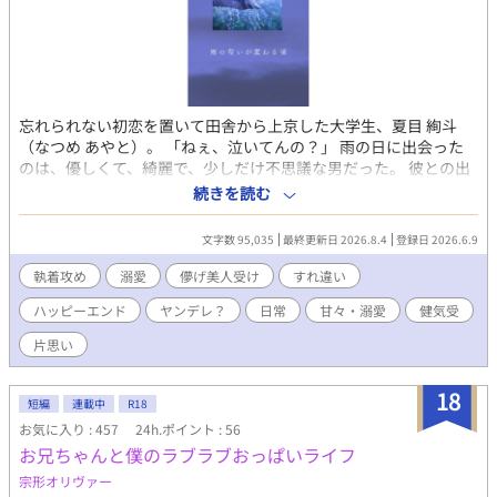
忘れられない初恋を置いて田舎から上京した大学生、夏目 絢斗
（なつめ あやと）。 「ねぇ、泣いてんの？」 雨の日に出会った
のは、優しくて、綺麗で、少しだけ不思議な男だった。 彼との出
会いは、初恋に囚われていた絢斗の世界を少しずつ変えていく。
続きを読む
次第に絢斗は、琉唯の甘く重い気持ちに心地よさを感じるように
なってきて───。 愛に飢えた男×初恋に囚われている男の、重
文字数 95,035
最終更新日 2026.8.4
登録日 2026.6.9
ラブストーリー。 ※他サイトでも公開中です
執着攻め
溺愛
儚げ美人受け
すれ違い
ハッピーエンド
ヤンデレ？
日常
甘々・溺愛
健気受
片思い
18
短編
連載中
R18
お気に入り : 457
24h.ポイント : 56
お兄ちゃんと僕のラブラブおっぱいライフ
宗形オリヴァー