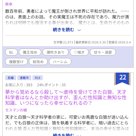
柴傘
数百年前、勇者によって魔王が倒され世界に平和が訪れた。 ……
のは、表面上のお話。 その実魔王は不死の存在であり、魔力が満
ちれば何時でも復活する事が出来る。 魔力とは、生命力そのもの
である。魔王だけは他者から魔力を吸い上げる事が出来、その中
続きを読む
でも最も効率がいいのは性交……そう、セックスだ。 シュレン公
爵家の次男に生まれたヨハネスには、前世の記憶がある。自分は
文字数 21,973
最終更新日 2026.5.30
登録日 2026.5.4
この国の御伽噺などで語り継がれる魔王その人であった。 ヨハネ
スは決意する。今世こそ、勇者に邪魔される事なく己の野望を叶
BL
魔王攻め
潮吹きあり
♡喘ぎ
甘々・溺愛
えると。 ヨハネスの野望は自分好みの男を何人も侍らせ、自分の
複数受け
総攻め
ハーレム
為だけの♂ハーレムを作り上げることだった！ 「気持ちよくなれ
るし、魔力も十分回収できる。私の♂ハーレムは趣味と実益を兼
ねた最高の楽園だ」 公爵家の次男に転生したクール系魔王×ブラ
22
長編
連載中
R18
コン兄、マゾ執事、ツンデレ俺様令息、堅物一途虎獣人騎
お気に入り : 383
24h.ポイント : 35
士、？？？ R18描写のある話にはタイトルに※が付きます。 小ス
夢から覚めるなら殺して〜虐待を受けてきた白狼、天才
カ、潮吹き、スパンキング要素を含みます。 頭弱めあほえろなの
科学者はなんとか助け出すが、歪んだ性知識と無知な性
で特に設定に深い意味はありません。前提で愛はあります。
知識、いつになったら幸せになれるの？
モスマンの娘
天才と白狼〜天才科学者の家に、可愛いお馬鹿な白狼が迷い込ん
だ、でも白狼の正体は、狼を執着する科学者に、暗い過去にとら
われる狼 歪んだ性知識と無知な性知識故に、本当の幸せな営みは
できるの？ ジョン 白い長髪に可愛い系イケメン 身長は190セン
続きを読む