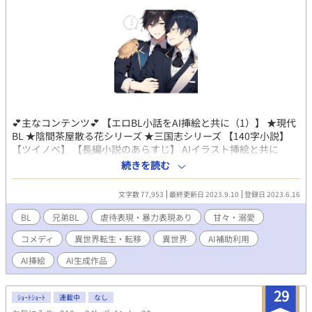
💕主なコンテンツ💕 【エロBL小話をAI挿絵と共に（1）】 ★現代
BL ★陰間茶屋散る花シリーズ ★三国志シリーズ 【140字小説】
【ツイノベ】 【長編小説のあらすじ】 AIイラスト挿絵と共に
BLSSを楽しんで頂けると嬉しいです😀 ☆挿絵は全てAIイラストで
続きを読む
す。 ☆挿絵が上限に達したため→2に続く よろしくお願いします
💕💕
文字数 77,953
最終更新日 2023.9.10
登録日 2023.6.16
BL
兄弟BL
虐待表現・暴力表現あり
甘々・溺愛
コメディ
異世界転生・転移
異世界
AI補助利用
AI挿絵
AI生成作品
29
ｼｮｰﾄｼｮｰﾄ
連載中
なし