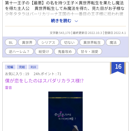
第十一王子の【最悪】の名を持つ王子×異世界転生を果たし魔法
を得た主人公 異世界転生して糸魔法を得た、見た目がお子様な
少年タタラはバーリカリーナ王国の十一番目の王子様に拾われ彼
を護る守護魔導師となる。 人の心を見通す力を得た暴君である
続きを読む
王子と、健気でちょっと泣き虫な少年の恋が…前作で始まり今作
では波乱の展開と共に進む。 裏切り、信仰、純愛、真実…様々
文字数 543,170
最終更新日 2022.10.3
登録日 2022.4.1
な壁が二人を阻み…最後に用意された闇を見た時 きっと世界
は、彼を引き止めることなど出来ないのだろう。 【将来的にR18
BL
異世界
シリアス
切ない
異世界転生
魔法
ですが、こちら物語重視となってます】 ※←ややR18系 ※※←ガ
逆ハーレム？
総受け
鬼畜攻め
甘々・溺愛
ッツリR18系 ．
16
短編
完結
R18
お気に入り : 19
24h.ポイント : 71
僕が恋をしたのはスパダリカラス様!?
雷音