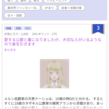
推し
運命
転生
ハッピーエンド
救うために、きっと俺は転生したんだ！ アマネは二人のバッドエ
異世界ファンタジーBL
3Pあり
従者×攻略対象
ンド回避のため……否、ハッピーエンドのために全力で抗う。 壁
になりたい従者×愛を知った王子（二人）によるすれ違いBL！ ※
甘々・溺愛
アマネ（攻め）、リン（受け）、イム（受け）の3人です。 幼少
期から始まるので濡れ場は後半にあります。 本編は全四章、完結
3
済みです。 残酷描写、胸糞描写あり。 残酷・胸糞描写には※を、
短編
完結
R18
濡れ場には＊のマークを題名に付けています。 初投稿なのでお手
お気に入り : 2,080
24h.ポイント : 276
柔らかにお願いします。 ムーンライトノベルズでも少し遅れて投
愛する公爵と番になりましたが、大切な人がいるような
稿する予定です。
ので身を引きます
まんまる
メルン伯爵家の次男ナーシュは、10歳の時Ωだと分かる。 すると
すぐに18歳のタザキル公爵家の嫡男アランから求婚があり、あっ
という間に婚約が整う。 初めて会った時からお互い惹かれ合って