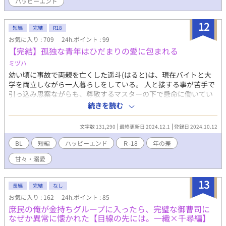
ハッピーエンド
12
短編
完結
R18
お気に入り : 709
24h.ポイント : 99
【完結】孤独な青年はひだまりの愛に包まれる
ミヅハ
幼い頃に事故で両親を亡くした遥斗(はると)は、現在バイトと大
学を両立しながら一人暮らしをしている。 人と接する事が苦手で
引っ込み思案ながらも、尊敬するマスターの下で懸命に働いてい
たある日、二ヶ月前から店に来るようになったイケメンのお兄さ
続きを読む
んから告白された。 戸惑っている間に気付けば恋人になってい
て、その日から彼－鷹臣(たかおみ)に甘く愛されるようになり
文字数 131,290
最終更新日 2024.12.1
登録日 2024.10.12
━。 イケメンスパダリ社長(攻)×天涯孤独の純朴青年(受) ※印は
性的描写あり
BL
短編
ハッピーエンド
Ｒ-18
年の差
甘々・溺愛
13
長編
完結
なし
お気に入り : 162
24h.ポイント : 85
庶民の俺が金持ちグループに入ったら、完璧な御曹司に
なぜか異常に懐かれた【目線の先には。一織×千尋編】