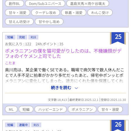
Diptyque「Fleur de Peau」 ▽見た目 綺麗系美人、喫煙者、黒
創作BL
Dom/Subユニバース
嘉島天馬×雨ケ谷颯太
髪肩までロング 仕事中とプライベートの差が激しい、細マッチ
甘々・溺愛
クーデレ攻め
執着・溺愛
わんこ受け
ョ ▽癖 Dom、執着、クーデレ、痛い苦しいプレイが好き コマ
ンド使ったり使わなかったり ▽血液型 A型（完璧主義とこじれ
甘えん坊受け
甘やかし攻め
た愛情） ▽香り×性格 繊細で官能的、コントロールされた
美。 クールで痛みを与える愛、すべてが計算されてて、でも本音
25
は深い。 〇雨ケ谷 颯太(あまがやそうた) あだ名:颯太 20
短編
完結
R18
歳/170cm/65kg/3月14日 一人称:僕 香水: Jo Malone「English
お気に入り : 122
24h.ポイント : 35
Pear & Freesia」 ▽見た目 可愛い系の顔、インナー金髪ショー
ポメラニアンの僕を猫可愛がりしたのは、不機嫌顔がデ
ト、一人暮らし 花屋さんでバイト、バイトを掛け持ち、細身であ
フォのイケメン上司でした
る程度付いた筋肉 ▽癖 Switch、ワンコ、甘々プレイが好き
こたま
Subに切り替わった瞬間従順で何でも受け入れる。 ▽血液型 O
型（天性の人懐っこさと包容力） ▽香り×性格 フルーティーで
奥川亮は、某企業で働くSEである。職場で病欠等で数人休んだこ
優しく、どこか家庭的。 Switchのギャップも、素直でピュアだ
とで人手不足に拍車がかかり多忙だったあと、帰宅中ポンッとポ
から刺さる。癒し系O型感。
メラニアンに変化してしまった。途方にくれた僕を保護してくれ
たのはいつも眉間に皺を寄せて不機嫌な顔のイケメン上司、丹羽
続きを読む
和樹だった。
文字数 18,413
最終更新日 2025.12.1
登録日 2025.11.30
ML
短編
ハッピーエンド
ポメラニアン
甘々・溺愛
26
短編
連載中
R15