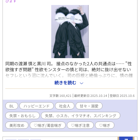
ぴょす
同期の渡瀬 慎と黒川 司。 接点のなかった2人の共通点は…… "性
欲強すぎ問題" 性欲モンスターの慎と司は、絶対に抜け出せない
セフレという沼に沈んでいく。 司の巨根と絶倫っぷりに、慎の雌
化は超加速♡♡濃厚すぎるえっちで快楽漬けの日々♡♡まるで永
続きを読む
遠の発情期状態♡♡ だからって、付き合うのは別問題！ それでも
抑えきれない性欲のせいで、どこでも構わずハメまくり♡嫉妬と
文字数 160,421
最終更新日 2025.10.14
登録日 2025.10.6
愛が絡み合う下品でド変態なセックスに溺れる2人に、ハッピーエ
ンドは訪れるのか？ (♡喘ぎ、自慰、言葉攻め、潮吹き、フェラ、
BL
ハッピーエンド
社会人
甘々・溺愛
玩具、排尿、スパンキング……表現あります) (エロ重視、基本性
失禁・おもらし
失禁、小スカ、イラマチオ、スパンキング
行為シーンのみで構成してます。) (伏線回収などもほぼなし、話
の展開早めです。ご了承くださいませ。) ⚠️表紙はAI生成によるも
美形攻め
♡喘ぎ/濁音喘ぎ
♡喘ぎ注意
♡喘ぎ
のです お好きなビジュアルをイメージしていただきたくあえて顔
はつけていません。