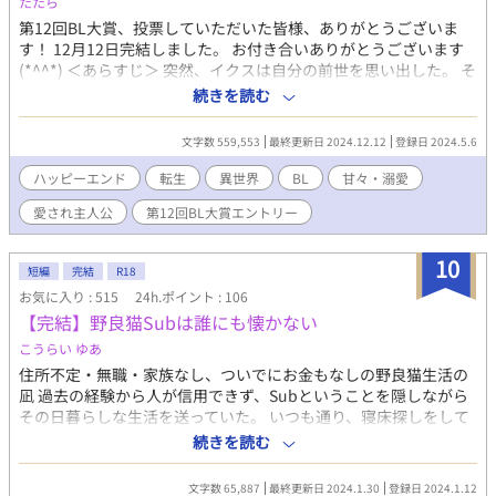
たたら
第12回BL大賞、投票していただいた皆様、ありがとうございま
す！ 12月12日完結しました。 お付き合いありがとうございます
(*^^*) ＜あらすじ＞ 突然、イクスは自分の前世を思い出した。 そ
してこの世界が、前世でプレイしたことのある18禁BLのスマホゲ
続きを読む
ームだことにも気が付いた。 イケメンたちが愛を囁いてくれる禁
断のボーイズラブのパズルゲーム。 パズルは単純で、同じ色のピ
文字数 559,553
最終更新日 2024.12.12
登録日 2024.5.6
ースを３つ合わせて消していくだけのものだったが、なかなかに
難しかった。 パズルを解くことでシナリオの続きを読むことがで
ハッピーエンド
転生
異世界
BL
甘々・溺愛
きたのだが、課金すればパズルを解かなくてもシナリオを読むこ
愛され主人公
第12回BL大賞エントリー
とができ、イクスは前世で、このゲームを課金をせずに、シナリ
オを読みたいと妹に懇願され、寝る間も惜しんで必死でパズルを
解き、シナリオを読むために頑張っていたことを思い出したの
10
短編
完結
R18
だ。 とはいえ、パズルは解いたけど、ストーリーはボーイズラ
お気に入り : 515
24h.ポイント : 106
ブ。 スチルが綺麗だとか、声優が良いとか妹に言われたが、全く
【完結】野良猫Subは誰にも懐かない
興味なくて、絵をちらりと見ただけで、内容までは読んでいなか
った。 イクスは自分がそのゲームの主人公だと思い出したが、ボ
こうらい ゆあ
ーイズラブがご遠慮したい。 ストーリーは全くわからないが、自
住所不定・無職・家族なし、ついでにお金もなしの野良猫生活の
分が同性を好きにならなければ、ボーイズラブにはならない筈。
凪 過去の経験から人が信用できず、Subということを隠しながら
よし。目立たず、騒がず、恋に落ちずに生きていくぞ！ っと思っ
その日暮らしな生活を送っていた。 いつも通り、寝床探しをして
たのに。 何故か、すでに恋に落ちてしまっていた。 「どうし
いた凪の前に、見知らぬ青年があらわれる 一晩の寝床だと思って
続きを読む
た？」 え？ なんで俺、勝手に手を握ってんだ？ 「ケーキ食べる
いたはずが、彼は避け続けていたDomで… タイトルに＊の入って
か？」 「好き」 って、って俺、何を言ってんだ！ しっかりしろー
いる分はエロシーン有です。 過去編だとレイプなどもありますの
っ。 頭脳は大人、動きは子ども。 認められない恋心が駄々洩れの
文字数 65,887
最終更新日 2024.1.30
登録日 2024.1.12