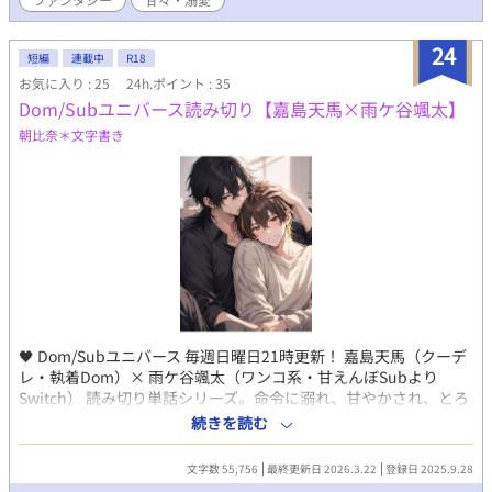
ます。応援よろしくお願いいたします。
24
短編
連載中
R18
お気に入り : 25
24h.ポイント : 35
Dom/Subユニバース読み切り【嘉島天馬×雨ケ谷颯太】
朝比奈＊文字書き
🖤 Dom/Subユニバース 毎週日曜日21時更新！ 嘉島天馬（クーデ
レ・執着Dom）× 雨ケ谷颯太（ワンコ系・甘えんぼSubより
Switch） 読み切り単話シリーズ。命令に溺れ、甘やかされ、とろ
けてゆく。 支配と愛情が交錯する、ふたりだけの濃密な関係を描
続きを読む
いています。 あらすじは各小説に記載してあります。
┈┈┈┈┈┈┈┈┈┈ 〇嘉島 天馬(かしまてんま) あだ名:天馬、
文字数 55,756
最終更新日 2026.3.22
登録日 2025.9.28
天馬さん 27歳/182cm/73kg/1月3日 一人称:俺 香水: