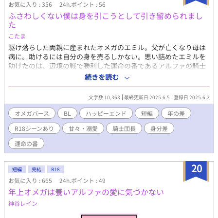
お気に入り : 356
24h.ポイント : 56
ふさわしくない僕は身を引こうとして引き留められまし
た
こたま
駆け落ちした両親に産まれたオメガのエミル。父が亡くなり母は
病に。助けるには自分の身を売るしかない。思い詰めたエミルを
助けたのは、辺境の戦で勝利した運命の番であるアルファの騎士
団長だった。身分差に身を引こうとしたが。ハッピーエンドオメ
続きを読む
ガバースです。年の差、R18描写あります。
文字数 10,363
最終更新日 2025.6.5
登録日 2025.6.2
オメガバース
BL
ハッピーエンド
短編
年の差
R18シーンあり
甘々・溺愛
騎士団長
身分差
運命の番
20
短編
完結
R18
お気に入り : 665
24h.ポイント : 49
年上オメガは養いアルファの愛に気づかない
神谷レイン