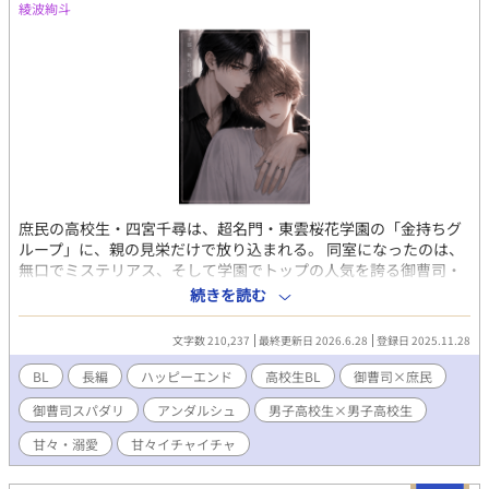
綾波絢斗
庶民の高校生・四宮千尋は、超名門・東雲桜花学園の「金持ちグ
ループ」に、親の見栄だけで放り込まれる。 同室になったのは、
無口でミステリアス、そして学園でトップの人気を誇る御曹司・
佐久間一織。 住む世界が違うはずの彼は――なぜか千尋にだけ距
続きを読む
離が近かった。 「お腹すいた」と当たり前のように頼り、隣に座
り、当然のように同じ時間を過ごそうとする。 完璧な御曹司が、
文字数 210,237
最終更新日 2026.6.28
登録日 2025.11.28
なぜか千尋にだけ見せる、無防備な素顔と甘え。 さらに一織は、
企業のレセプションパーティーで壇上に立つ、佐久間グループの
BL
長編
ハッピーエンド
高校生BL
御曹司×庶民
御曹司そのものの姿も持っていた。 庶民と御曹司。 同じ部屋で過
御曹司スパダリ
アンダルシュ
男子高校生×男子高校生
ごすうちに、特別ではなかったはずの距離が、少しずつ――確実
に変わっていく。 目線の先には。シリーズ第3弾。 ▽高瀬陸（た
甘々・溺愛
甘々イチャイチャ
かせりく）×一ノ瀬湊（いちのせみなと） 【完結】目線の先に
は。僕の好きな人は誰を見ている？ ▽佐久間康二（さくまこう