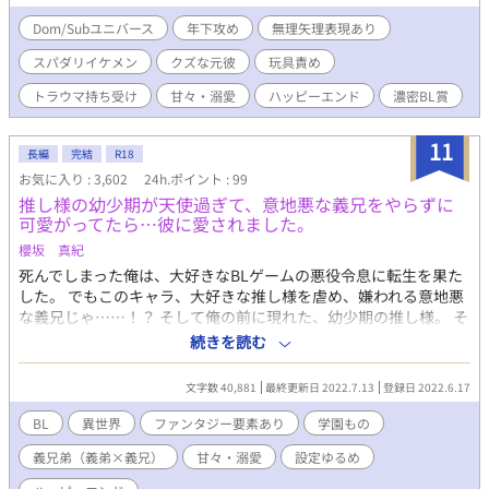
で、苦手な方はご注意ください。
前世サラリーマン10歳（受）と、無自覚ゆえの直球なアプローチ
Dom/Subユニバース
年下攻め
無理矢理表現あり
に喜びを隠せないイケメン１５歳（攻）のキュンキュンラブ(?)物
語。 R-18 は後半からです。 （※予告なく入ります）
スパダリイケメン
クズな元彼
玩具責め
トラウマ持ち受け
甘々・溺愛
ハッピーエンド
濃密BL賞
11
長編
完結
R18
お気に入り : 3,602
24h.ポイント : 99
推し様の幼少期が天使過ぎて、意地悪な義兄をやらずに
可愛がってたら…彼に愛されました。
櫻坂 真紀
死んでしまった俺は、大好きなBLゲームの悪役令息に転生を果た
した。 でもこのキャラ、大好きな推し様を虐め、嫌われる意地悪
な義兄じゃ……！？ そして俺の前に現れた、幼少期の推し様。 そ
の子が余りに可愛くて、天使過ぎて……俺、とても意地悪なんか
続きを読む
出来ない！ なので、全力で可愛がる事にします！ すると、推し
様……弟も、俺を大好きになってくれて──？ 【全28話で完結し
文字数 40,881
最終更新日 2022.7.13
登録日 2022.6.17
ました。R18のお話には※が付けてあります。】
BL
異世界
ファンタジー要素あり
学園もの
義兄弟（義弟×義兄）
甘々・溺愛
設定ゆるめ