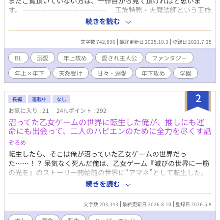
まだご覧頂いていない方は、一作目から見て頂ければと思いま
す。 ---------------------------------- 王族特務・大魔法師という王族
の次に高い地位を持つハイエルフ、リヒト・シュヴァリエ。 銀
続きを読む
髪碧眼で容姿端麗、シュヴァリエ家の当主として王都最大の図書
館“ミスティルティン魔法図書館”を運営しながらも、時には危険
文字数 742,896
最終更新日 2025.10.3
登録日 2021.7.25
を伴う王族特務の仕事をこなす優秀なリヒト。 ある日、親を亡
くし奴隷として過ごしていた北部出身のフィン・ステラと出会っ
BL
溺愛
年上攻め
愛され主人公
ファンタジー
てからは、溺愛の限りを尽く日々を送っていた。 フィンは、天
年上×年下
天然受け
甘々・溺愛
年下攻め
学園
然で騙されやすいピュアな少年だが、一度読んだ本の内容を忘れ
る事が無いという天才頭脳の持ち主。 トラブルはあったが、王
都三大名門の”ミネルウァ・エクラ高等魔法学院“に首席で入学す
2
長編
連載中
なし
ることが出来た。 リヒトから溺愛されながら、魔法学院に通う
お気に入り : 21
24h.ポイント : 292
日々が始まります。 メインカップリング: 溺愛系ハイスペックイケ
沼ってた乙女ゲームの世界に転生した俺が、推しにも運
メン大貴族(リヒト)×天然愛され系童顔庶民(フィン) 年上×年下
命にも出会って、二人のハピエンのために全力を尽くす話
です。 サブカップリングもいくつか出現します。 性描写は★をつ
けております。 (甘々〜過激) キスのみであればつけておりませ
ぞろめ
ん。 ※キャラへの質問あれば、お気軽に質問してください！キャ
転生したら、そこは俺が沼っていた乙女ゲームの世界だっ
ラがお答えします！
た……！？ 呆気なく死んだ俺は、乙女ゲーム『滅びの世界に一筋
の光を』のストーリー開始前の世界に“アマネ”として転生した。
そこで前世の推しであるレイリン様（幼少期）と、その半身であ
続きを読む
るリシュテイム様の専属従者として生きることに。 “レイリンと
リシュテイムは、母や従者を亡くしたことをきっかけに完全に心
文字数 203,343
最終更新日 2026.8.10
登録日 2026.5.8
を閉ざしてしまった” ゲームで語られたその一文を変えるため
に、王家から冷遇されてハッピーエンドを迎えられなった二人を