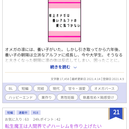
オメガの凛には、養い子がいた。 しかし引き取ってから六年後、
養い子の朝陽は立派なアルファに成長し、今や大学生。 そうなる
と大きくなった朝陽に凛の体は反応してしまい、困ったことに。
凛はフェロモンで朝陽を誘惑しないように発情期はΩ対応のホテ
続きを読む
ルに泊まるが……ホテルに朝陽がやってきてーー？！ いちゃいち
ゃ、甘々のオメガバース短編。 タイトル通りのお話です。
文字数 17,458
最終更新日 2021.4.14
登録日 2021.4.9
BL
短編
完結
現代
甘々・溺愛
オメガバース
ハッピーエンド
巣作り
男性妊娠
執着攻め×鈍感受け
21
短編
連載中
R18
お気に入り : 63
24h.ポイント : 42
転生魔王は人間界で♂ハーレムを作り上げたい