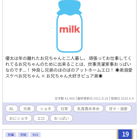
優太は年の離れたお兄ちゃんと二人暮し。 頑張ってお仕事してく
れてるお兄ちゃんのために出来ることは、炊事洗濯家事おっぱい
なのです...！ 仲良し兄弟のほのぼのアットホームエロ！ ☀️弟溺愛
スケベお兄ちゃん × お兄ちゃん大好きピュア弟☀️
文字数 42,460
最終更新日 2021.8.28
登録日 2020.6.4
BL
兄弟
ショタ
日常
乳首責め多め
甘々・溺愛
おにショタ
エロ
おっぱい
19
短編
完結
R18