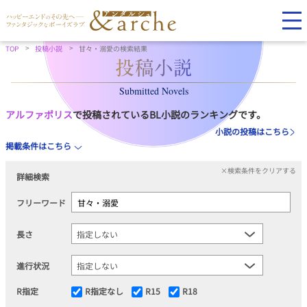
TOP
投稿小説
甘々・溺愛の検索結果
Submitted Novels
アルファポリス
で投稿されているBL小説のランキングです。
小説の投稿はこちら
掲載条件はこちら
×検索条件をクリアする
詳細検索
フリーワード
長さ
進行状況
R指定
R指定なし
R15
R18