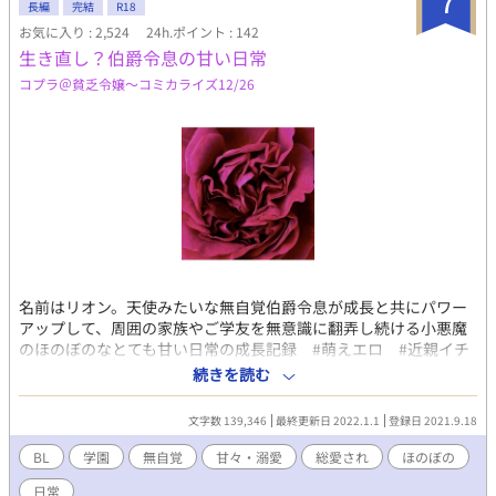
7
長編
完結
R18
お気に入り : 2,524
24h.ポイント : 142
生き直し？伯爵令息の甘い日常
コプラ＠貧乏令嬢〜コミカライズ12/26
名前はリオン。天使みたいな無自覚伯爵令息が成長と共にパワー
アップして、周囲の家族やご学友を無意識に翻弄し続ける小悪魔
のほのぼのなとても甘い日常の成長記録 #萌えエロ #近親イチ
ャイチャ #天然最強説 #総愛され #成長と共に固定カップ
続きを読む
ル？ #甘い溺愛好きな人に読んでもらいたい笑 # 勢いで書いて
ます #幸せしかありません ※は背後注意が正解です 読んでも
文字数 139,346
最終更新日 2022.1.1
登録日 2021.9.18
らって嬉しいです♡感想頂けると喜びます♪ 2022/1/1に新年のお
祝いに1話完結の番外編更新しました♪
BL
学園
無自覚
甘々・溺愛
総愛され
ほのぼの
日常