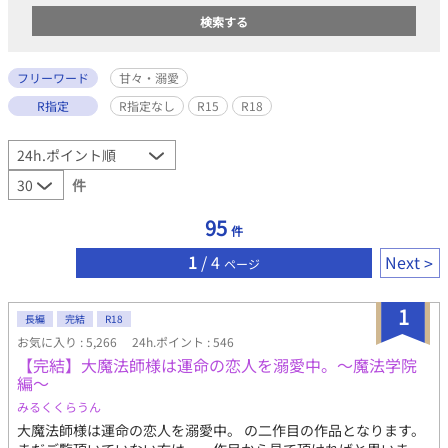
フリーワード
甘々・溺愛
R指定
R指定なし
R15
R18
件
95
件
1
/ 4
Next
ページ
1
長編
完結
R18
お気に入り : 5,266
24h.ポイント : 546
【完結】大魔法師様は運命の恋人を溺愛中。〜魔法学院
編〜
みるくくらうん
大魔法師様は運命の恋人を溺愛中。 の二作目の作品となります。