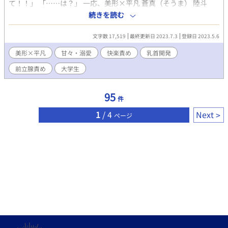
て！！」 「……は？」 一応、美形×平凡 蒼真（そうま） 陸斗
（りくと） もともと完結した話だったのを、続きを書きたかった
続きを読む
ので加筆修正しました。 こういう開発系、受けがめっちゃどろ
どろにされる話好きなんですけど、あんまなかったんで自給自足
文字数 17,519
最終更新日 2023.7.3
登録日 2023.5.6
です！ 甘い。(当社比) 一応開発系が書きたかったので話はゆ
っくり進めていきます。乳首開発/前立腺開発/玩具責め/結腸責
美形×平凡
甘々・溺愛
快楽責め
乳首開発
め とりあえず時間のある時に書き足していきます！
前立腺責め
大学生
95
件
1
/ 4
Next
ページ