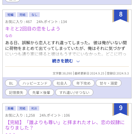
8
短編
完結
なし
お気に入り : 467
24h.ポイント : 134
キミと2回目の恋をしよう
なの
ある日、誤解から恋人とすれ違ってしまった。 彼は俺がいない間
に荷物をまとめて出てってしまっていたが、俺はそれに気づかず
にいつも通り家に帰ると彼はもうすでにいなかった。どこに行っ
たのか連絡をしたが連絡が取れなかった。 彼のお母さんから彼が
続きを読む
病院に運ばれたと連絡があった。 「どこかに旅行だったの？」 傷
だらけのスーツケースが彼の寝ている病室の隅に置いてあって俺
文字数 38,090
最終更新日 2024.9.25
登録日 2024.9.3
はお母さんにその場しのぎの嘘をついた。 彼との誤解を解こうと
思っていたのに目が覚めたら彼は今までの全ての記憶を失ってい
BL
ハッピーエンド
社会人
年下攻め
甘々・溺愛
た。これは神さまがくれたチャンスだと思った。 彼の荷物を元通
記憶喪失
先輩×後輩
すれ違い/せつない
りにして共同生活を再開させたが… 彼の記憶は戻るのか？2人の
共同生活の行方は？
9
長編
完結
R18
お気に入り : 1,258
24h.ポイント : 106
【完結】「誰よりも尊い」と拝まれたオレ、恋の奴隷に
なりました？