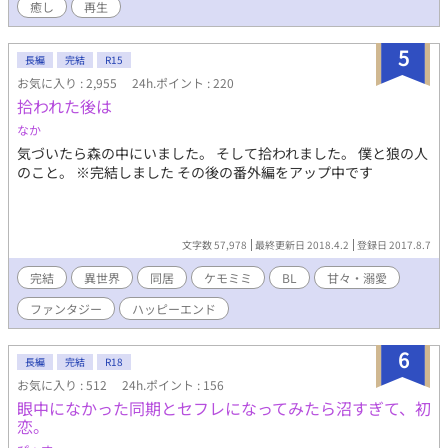
癒し
再生
5
長編
完結
R15
お気に入り : 2,955
24h.ポイント : 220
拾われた後は
なか
気づいたら森の中にいました。 そして拾われました。 僕と狼の人
のこと。 ※完結しました その後の番外編をアップ中です
文字数 57,978
最終更新日 2018.4.2
登録日 2017.8.7
完結
異世界
同居
ケモミミ
BL
甘々・溺愛
ファンタジー
ハッピーエンド
6
長編
完結
R18
お気に入り : 512
24h.ポイント : 156
眼中になかった同期とセフレになってみたら沼すぎて、初
恋。