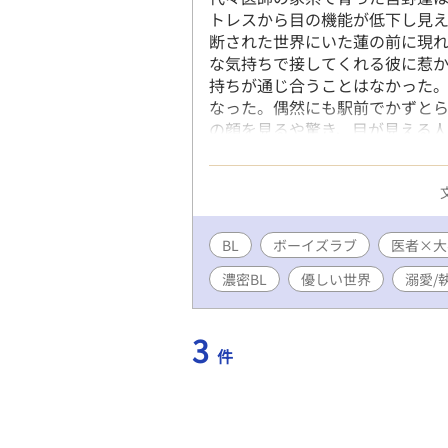
トレスから目の機能が低下し見え
断された世界にいた蓮の前に現れ
な気持ちで接してくれる彼に惹
持ちが通じ合うことはなかった。
なった。偶然にも駅前でかずと
の顔を見るや驚き、目が見える人
り道、かずとへ文化祭の誘いを
を向けるかずとに、振られた過
る世界で紡いでいく、小さな暖
BL
ボーイズラブ
医者×大
濃密BL
優しい世界
溺愛/
3
件