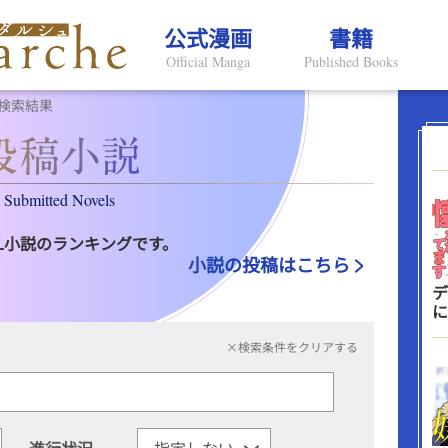
公式漫画
書籍
Official Manga
Published Books
検索結果
Submitted Novels
L小説のランキングです。
小説の投稿はこちら
デ
に
×検索条件をクリアする
進行状況