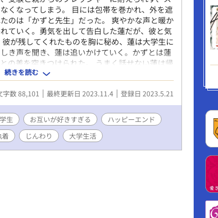
なくなってしまう。 目には包帯を巻かれ、外を遮
たのは「かずと先生」だった。 爽やかな声と暖か
かれていく。勇気を出して告白した蓮だが、彼と気
 彼が残してくれたものを胸に秘め、蓮は大学生に
らしき声を聞き、蓮は追いかけていく。かずとは蓮
との差を突きつけられた。 うまく話せない蓮は帰
続きを読む
する。「必ず行くよ」とあの頃と変わらない優しさ
去を引きずりながら想いを募らせていく。 色のあ
文字数 88,101
最終更新日 2023.11.4
登録日 2023.5.21
かい恋──。
学生
お互いが好きすぎる
ハッピーエンド
執着
じんわり
大学生活