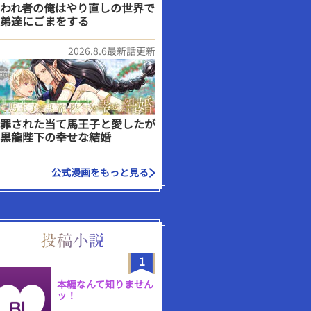
われ者の俺はやり直しの世界で
弟達にごまをする
2026.8.6最新話更新
罪された当て馬王子と愛したが
黒龍陛下の幸せな結婚
公式漫画をもっと見る
1
本編なんて知りません
ッ！