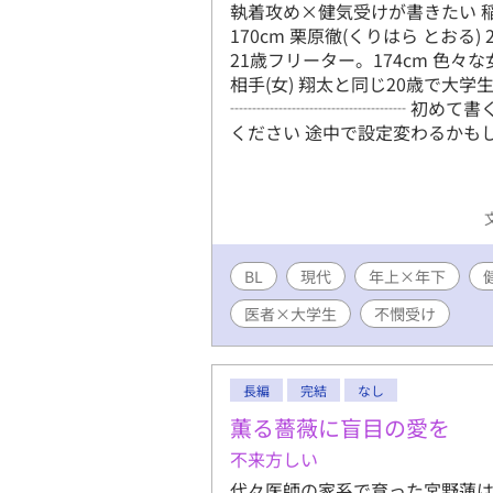
執着攻め×健気受けが書きたい 稲場
170cm 栗原徹(くりはら とおる
21歳フリーター。174cm 色
相手(女) 翔太と同じ20歳で大
┈┈┈┈┈┈┈┈┈┈ 初めて書
ください 途中で設定変わるかもし
BL
現代
年上×年下
医者×大学生
不憫受け
長編
完結
なし
薫る薔薇に盲目の愛を
不来方しい
代々医師の家系で育った宮野蓮