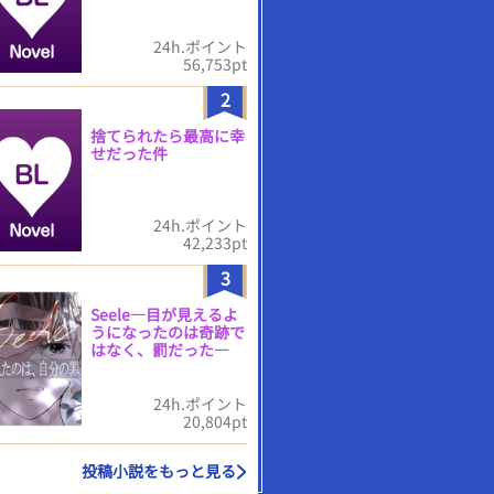
24h.ポイント
56,753pt
2
捨てられたら最高に幸
せだった件
24h.ポイント
42,233pt
3
Seele―目が見えるよ
うになったのは奇跡で
はなく、罰だった―
24h.ポイント
20,804pt
投稿小説をもっと見る