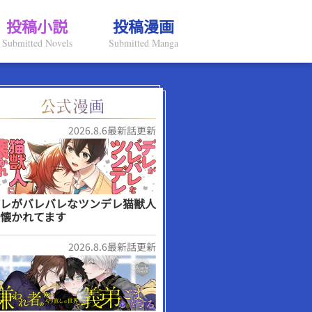
投稿小説
投稿漫画
Submitted Novels
Submitted Manga
2026.8.6最新話更新
レがバレバレなツンデレ猫獣人
懐かれてます
2026.8.6最新話更新