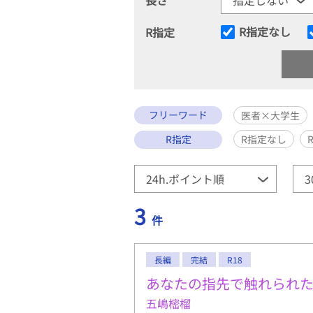
R指定なし
R指定
フリーワード
医者×大学生
R指定
R指定なし
3
件
長編
完結
R18
あなたの指先で触れられ
五嶋樒榴