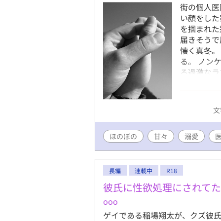
街の個人医
い顔をした
を掴まれた
届きそうで
懐く真冬。
る。 ノン
ろ過激なラ
い。
文
ほのぼの
甘々
溺愛
長編
連載中
R18
彼氏に性欲処理にされて
ooo
ゲイである稲場翔太が、クズ彼氏