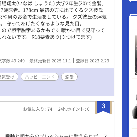
翔太(いなば しょうた) 大学2年生(20)で金髪。
) 27歳医者。178cm 最初の方に出てくるクズ彼氏
々な女や男のお金で生活をしている。 クズ彼氏の浮気
学生。 守ってあげたくなるような見た目。
くので誤字脱字あるかもです 暖かい目で見守って
れないです。 R18要素あり(※つけてます)
文字数 49,249
最終更新日 2025.11.1
登録日 2023.2.23
健気受け
ハッピーエンド
溺愛
3
お気に入り : 74
24h.ポイント : 0
は、受験と親からのプレッシャーに耐えられず、ス