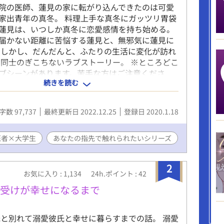
院の医師、蓮見の家に転がり込んできたのは可愛
家出青年の真冬。 料理上手な真冬にガッツリ胃袋
蓮見は、いつしか真冬に恋愛感情を持ち始める。
届かない距離に苦悩する蓮見と、無邪気に蓮見に
 しかし、だんだんと、ふたりの生活に変化が訪れ
ケ同士のぎこちないラブストーリー。 ※ところどこ
ブシーンがあります。苦手な方はご注意くださ
続きを読む
字数 97,737
最終更新日 2022.12.25
登録日 2020.1.18
医者×大学生
あなたの指先で触れられたいシリーズ
2
お気に入り : 1,134
24h.ポイント : 42
た受けが幸せになるまで
と別れて溺愛彼氏と幸せに暮らすまでの話。 溺愛