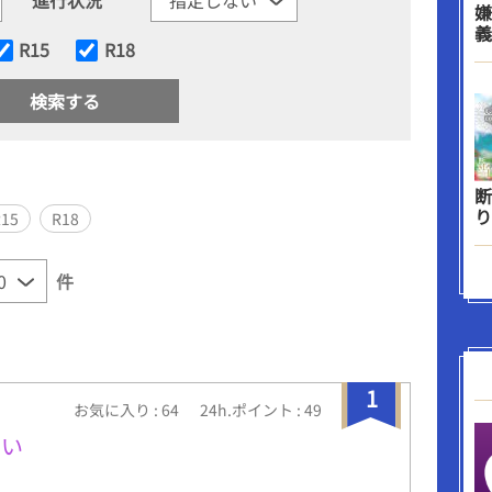
嫌
義
R15
R18
断
り
R15
R18
件
1
お気に入り : 64
24h.ポイント : 49
たい