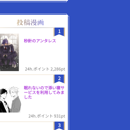
1
秒針のアンタレス
24h.ポイント 2,286pt
2
眠れないので添い寝サ
ービスを利用してみま
した
24h.ポイント 931pt
3