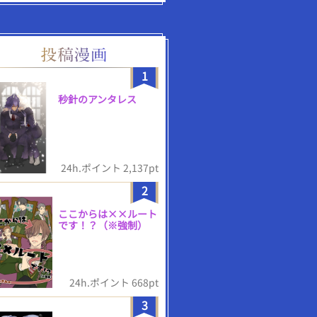
1
秒針のアンタレス
24h.ポイント 2,137pt
2
ここからは××ルート
です！？（※強制）
24h.ポイント 668pt
3