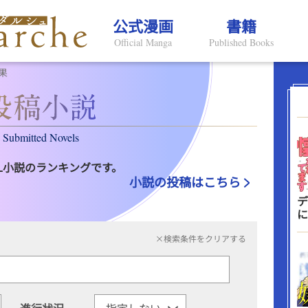
公式漫画
書籍
Official Manga
Published Books
果
Submitted Novels
L小説のランキングです。
小説の投稿はこちら
デ
に
×検索条件をクリアする
進行状況