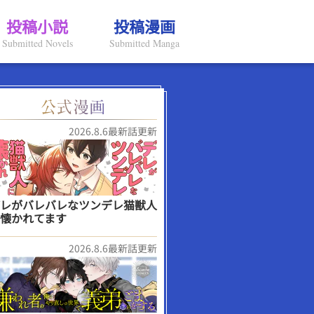
投稿小説
投稿漫画
Submitted Novels
Submitted Manga
2026.8.6最新話更新
レがバレバレなツンデレ猫獣人
懐かれてます
2026.8.6最新話更新