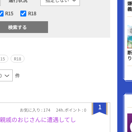
嫌
義
R15
R18
断
り
R15
R18
件
1
お気に入り : 174
24h.ポイント : 0
親戚のおじさんに遭遇してし