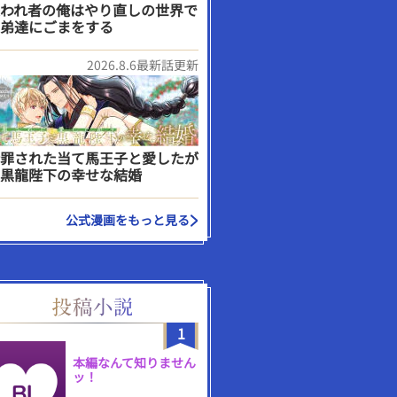
われ者の俺はやり直しの世界で
弟達にごまをする
2026.8.6最新話更新
罪された当て馬王子と愛したが
黒龍陛下の幸せな結婚
公式漫画をもっと見る
1
本編なんて知りません
ッ！