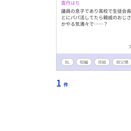
雲丹はち
議員の息子であり高校で生徒会長
とにパパ活してたら親戚のおじさ
かやる気満々で……？
BL
短編
完結
叔父甥
1
件