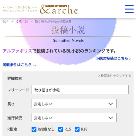
TOP
投稿小説
取り巻きが小粒の検索結果
Submitted Novels
アルファポリス
で投稿されているBL小説のランキングです。
小説の投稿はこちら
掲載条件はこちら
×検索条件をクリアする
詳細検索
フリーワード
長さ
進行状況
R指定
R指定なし
R15
R18