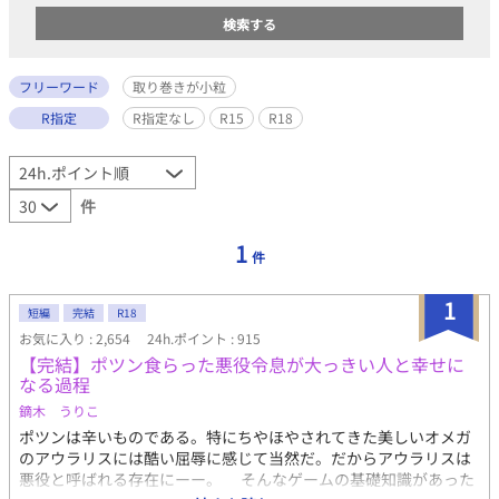
フリーワード
取り巻きが小粒
R指定
R指定なし
R15
R18
件
1
件
1
短編
完結
R18
お気に入り : 2,654
24h.ポイント : 915
【完結】ポツン食らった悪役令息が大っきい人と幸せに
なる過程
鏑木 うりこ
ポツンは辛いものである。特にちやほやされてきた美しいオメガ
のアウラリスには酷い屈辱に感じて当然だ。だからアウラリスは
悪役と呼ばれる存在にーー。 そんなゲームの基礎知識があった