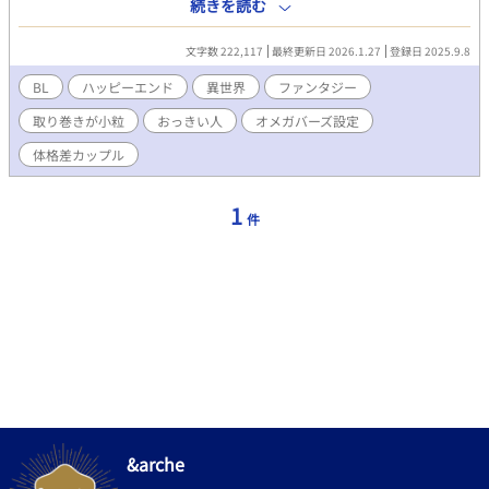
俺は、悪役、そして没落を回避するために真っ当な令息活動をす
続きを読む
ることにした。 悪役令息だったアウラリスは前世を思い出し
て、行動を改める。断罪を避けるべく、真っ当な令息として生活
文字数 222,117
最終更新日 2026.1.27
登録日 2025.9.8
を始めるとアウラリスの周りはどんどん改善し始め、ついには隣
国の王弟殿下（おっきい人）からの溺愛まで始まった！ ライバ
BL
ハッピーエンド
異世界
ファンタジー
ルだったはずのヒロイン聖女（♂）にまで慕われ始める、アウラ
取り巻きが小粒
おっきい人
オメガバーズ設定
リスが幸せになってゆく過程を書いたお話です。
体格差カップル
1
件
&arche