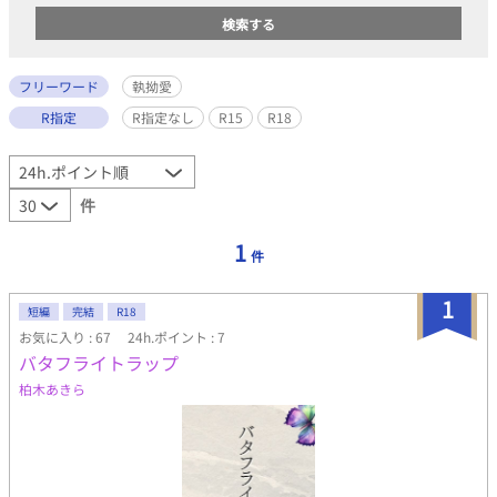
フリーワード
執拗愛
R指定
R指定なし
R15
R18
件
1
件
1
短編
完結
R18
お気に入り : 67
24h.ポイント : 7
バタフライトラップ
柏木あきら