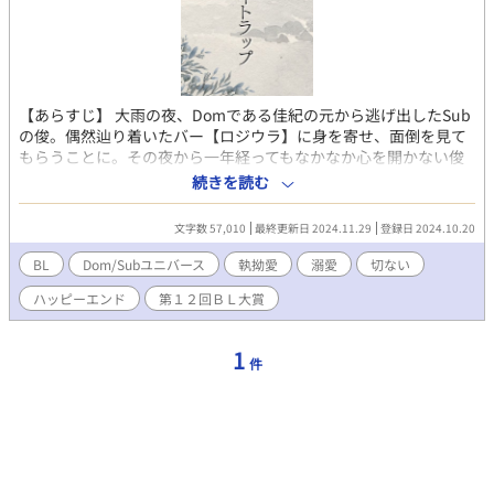
【あらすじ】 大雨の夜、Domである佳紀の元から逃げ出したSub
の俊。偶然辿り着いたバー【ロジウラ】に身を寄せ、面倒を見て
もらうことに。その夜から一年経ってもなかなか心を開かない俊
に、ママである明彦は心配する。ある日、俊が勤務する【ロジウ
続きを読む
ラ】に岡というカウンセラーの資格を持つ男が現れた。ひょんな
ことから俊の様子を聞き、カウンセリングをしないかと明彦を通
文字数 57,010
最終更新日 2024.11.29
登録日 2024.10.20
して打診してきた。当初乗り気ではなかった俊だが、明彦や同僚
のバーテンダーである拓也に世話になってばかりはいられないと
BL
Dom/Subユニバース
執拗愛
溺愛
切ない
受けることにした。佳紀との過去、そしてSubである自分の体が
ハッピーエンド
第１２回ＢＬ大賞
許せない俊の悩みを打ち明けていく。やがて岡が優しく聞いてい
るうちに、俊の様子は変わっていく。以前より穏やかな日々を過
ごすようになった俊だが、コマンド不足による体調不良を岡に見
1
件
破られてしまう。そして岡は自分がDomであることを俊に打ち上
げ、力になってあげられるよ、と優しく提案してきた。 【キャラ
クター設定】 ◆受け：安田俊（やすだしゅん） Domから逃げ出し
たSub。自分がSubであることに嫌悪感を抱いている。 逃げ出し
てきた当初は人付き合いが苦手で塞ぎがちだったが、岡のカウン
セリングを 受けるようになってだんだん前向きになっていき、岡
に特別な感情を持つようになる。 ゲイバー【ロジウラ】裏方スタ