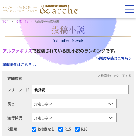
TOP
投稿小説
執拗愛の検索結果
Submitted Novels
アルファポリス
で投稿されているBL小説のランキングです。
小説の投稿はこちら
掲載条件はこちら
×検索条件をクリアする
詳細検索
フリーワード
長さ
進行状況
R指定
R指定なし
R15
R18