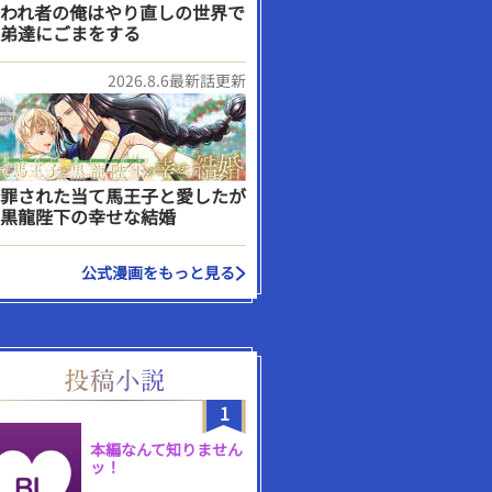
われ者の俺はやり直しの世界で
弟達にごまをする
2026.8.6最新話更新
罪された当て馬王子と愛したが
黒龍陛下の幸せな結婚
公式漫画をもっと見る
1
本編なんて知りません
ッ！