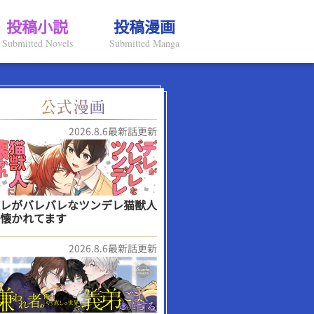
投稿小説
投稿漫画
Submitted Novels
Submitted Manga
2026.8.6最新話更新
レがバレバレなツンデレ猫獣人
懐かれてます
2026.8.6最新話更新