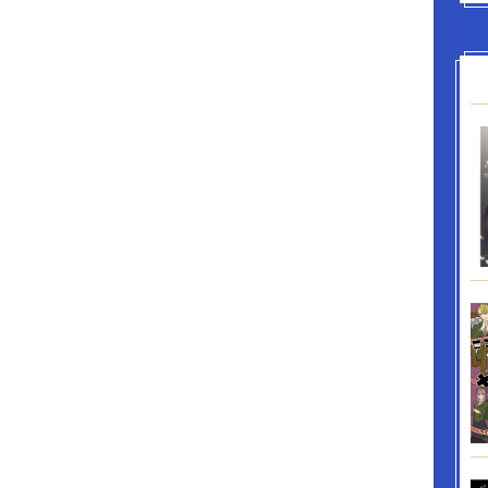
との交流を通して、修輔は彼の奥底にある孤独と
れていく。 交差する視線。ほどけない距離。華
ッション業界を舞台に描かれる、不器用な大人達
の物語。 「鳴弦の天使～あの日に出会った旋律」
ルアイズ～君に溺れて眠る～」「ファーストコン
の宇宙人彼氏は光を降らせる」「森林の星空少年
メエメエ」「花の夜、鬼は恋を知る～君には触れ
にも登場しています。