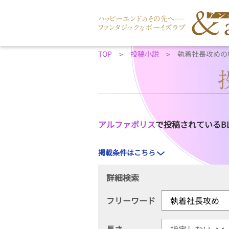
TOP
投稿小説
執着社長攻めの
アルファポリス
で投稿されているB
掲載条件はこちら
詳細検索
フリーワード
長さ