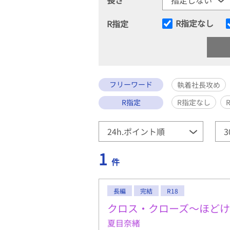
R指定なし
R指定
フリーワード
執着社長攻め
R指定
R指定なし
1
件
長編
完結
R18
クロス・クローズ～ほど
夏目奈緒