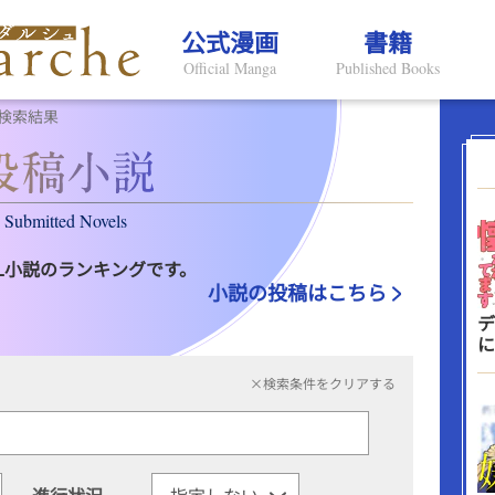
公式漫画
書籍
Official Manga
Published Books
検索結果
Submitted Novels
L小説のランキングです。
小説の投稿はこちら
デ
に
×検索条件をクリアする
進行状況