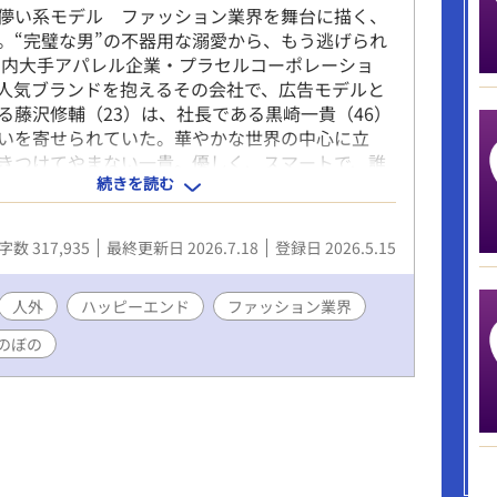
儚い系モデル ファッション業界を舞台に描く、
。“完璧な男”の不器用な溺愛から、もう逃げられ
内大手アパレル企業・プラセルコーポレーショ
人気ブランドを抱えるその会社で、広告モデルと
る藤沢修輔（23）は、社長である黒崎一貴（46）
いを寄せられていた。華やかな世界の中心に立
きつけてやまない一貴。優しく、スマートで、誰
続きを読む
を縮めていく。だからこそ修輔は、その想いを簡
ことができない。こんな人が、本当に自分だけを
ずがない。そう思いながらも、一貴の真っ直ぐな
字数 317,935
最終更新日 2026.7.18
登録日 2026.5.15
れられずにいる。 だが、一貴には秘密があっ
“大人”と“子供”の人格が同居しているかのよう
囲気が切り替わるのだ。仕事では、冷静で完璧な
人外
ハッピーエンド
ファッション業界
には非情な判断すら下す辣腕社長として振る舞う
のぼの
とした瞬間に現れる“子供”のような一貴は、繊細
すく、驚くほど純粋な顔を見せる。それは、ごく
手だけが知る姿だった。 さらに、プライベート
こか落ち着きがなく、不器用で世話がかかる。修
姿に呆れながらも、少しずつ愛おしさを感じてい
、一貴を見守る“家族”のような存在――アルデバ