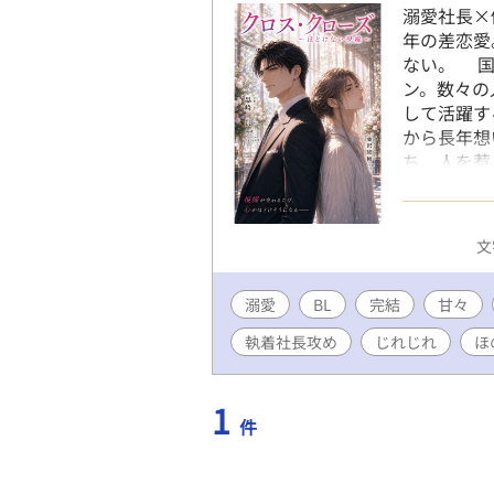
溺愛社長×
年の差恋愛
ない。 国
ン。数々の
して活躍す
から長年想
ち、人を惹
にでも距離
単に信じる
見続けるは
文
視線から逃
た。まるで
溺愛
BL
完結
に、時折雰
甘々
経営者。時
執着社長攻め
じれじれ
ほ
一方で、ふ
で傷つきや
限られた相
1
件
の一貴はど
輔はそんな
く。そして