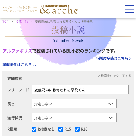
TOP
投稿小説
変態兄弟に教育される悪役くんの検索結果
Submitted Novels
アルファポリス
で投稿されているBL小説のランキングです。
小説の投稿はこちら
掲載条件はこちら
×検索条件をクリアする
詳細検索
フリーワード
長さ
進行状況
R指定
R指定なし
R15
R18