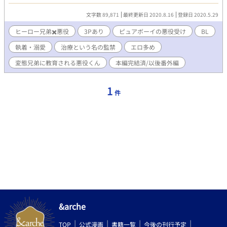
ある日、青木とは違う強大な敵が赤城を襲う。 赤城の弟 ヒカルを
人質に取られピンチの赤城。 このままでは赤城が他の奴に倒され
文字数 89,871
最終更新日 2020.8.16
登録日 2020.5.29
てしまう… 「そいつを倒すのは……俺だぁぁあ！！」 俺は同じ志
を持つ敵へと突っ込んでいき赤城を助けるような行動をとってし
ヒーロー兄弟✖️悪役
3Pあり
ピュアボーイの悪役受け
BL
まう。 そして俺は力尽き意識を失い倒れてしまう。 俺は赤城兄弟
執着・溺愛
治療という名の監禁
エロ多め
に助けられ気が付いた時には赤城家のベッドで寝かされ治療され
ていた。 しかし…優しい赤城の弟 ヒカルに怪我した体を治療され
変態兄弟に教育される悪役くん
本編完結済/以後番外編
ればされる程に疼きだしおかしくなる俺の体。 ヒカル… 俺の下半
身がムズムズしてなんだか…おかしいんだが… 赤城…？ 抜け駆け
するなって……あっ…下半身は今からヒカルに治療してもらう予
1
件
定で… あれ？ 2人とも顔が近…あっ…ちょっ…待っ………。 ムッ
ツリで少しSっ気のある兄とデロデロに悪役くんを溺愛してくる
弟。 そんな２人にひたすら愛される純粋無垢な悪役くんのお話で
す。 ヒーロー兄弟✖️悪役青年の3Pがメイン 他の作品で行き詰まっ
た時に気分転換で書いてるのでノリと勢いだけの作品です٩( ᐛ )و
深く考えずに読んで下さい_(┐「ε:)_ 更新は不定期ですm(__)m
２〜４日おき位に更新していくと思います〜。 遅くてスミマセン
m(._.)m ✳︎R18作品です。予告ないのでご注意下さい！ ✳︎本編４話
以降はエロ多め…いやエロしかないです…(´⊙ω⊙`)汗
&arche
TOP
公式漫画
書籍一覧
今後の刊行予定