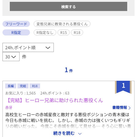
フリーワード
変態兄弟に教育される悪役くん
R指定
R指定なし
R15
R18
件
1
件
1
長編
完結
R18
お気に入り : 1,565
24h.ポイント : 63
【完結】ヒーロー兄弟に助けられた悪役くん
赤牙
書籍情報
高校生ヒーローの赤城星夜と敵対する悪役ポジションの青木優は
今日も赤城に戦いを挑む。 しかし、赤城の力は強くいつもギリギ
リの戦いだった。 今度こそ赤城を倒して見せる… そう心に誓い青
木は新しい武器の作成や作戦を考える日々を送っていた。 しかし
続きを読む