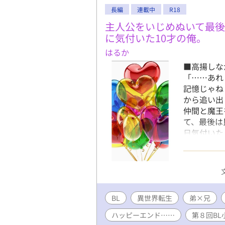
長編
連載中
R18
主人公をいじめぬいて最
に気付いた10才の俺。
はるか
■高揚しな
「……あれ
記憶じゃね
から追い出
仲間と魔王
て、最後は
日気付いた
き残りをか
目に合いま
さい。 ※2
さり本当に
期更新中で
BL
異世界転生
のその後な
弟×兄
ハッピーエンド……
第８回BL