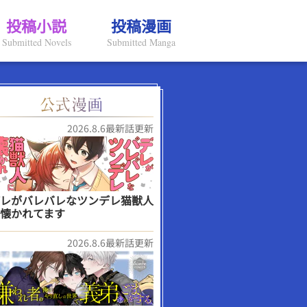
投稿小説
投稿漫画
Submitted Novels
Submitted Manga
2026.8.6最新話更新
レがバレバレなツンデレ猫獣人
懐かれてます
2026.8.6最新話更新