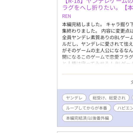
【R-18】ヤンデレゲー
ラグをへし折りたい。【
REN
本編完結しました。 キャラ掘り
集終わりました。 内容に変更点
全員ヤンデレ素質ありのBLゲー
ルだし、ヤンデレに愛されて怯え
がそのゲームの主人公になるなん
開になるこのゲームで恋愛フラ
と人権は守ってみせる！ BLゲー
ヤンデレ ヤンデレルートを回避
を売りにしたゲーム。 お助けキ
とができる。 えっちもたくさん
売りのひとつ。
ヤンデレ
総受け、総愛され
ループしてからが本番
ハピエ
本編完結済/以後番外編