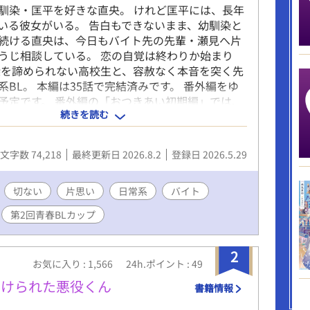
馴染・匡平を好きな直央。 けれど匡平には、長年
いる彼女がいる。 告白もできないまま、幼馴染と
続ける直央は、今日もバイト先の先輩・瀬見へ片
うじ相談している。 恋の自覚は終わりか始まり
染を諦められない高校生と、容赦なく本音を突く先
系BL。 本編は35話で完結済みです。 番外編をゆ
予定です。 番外編の「おつきあい初期編」では、
続きを読む
人が付き合い始めた頃のお話です。36話から45話
で完結予定です。
文字数 74,218
最終更新日 2026.8.2
登録日 2026.5.29
切ない
片思い
日常系
バイト
第2回青春BLカップ
2
お気に入り : 1,566
24h.ポイント : 49
助けられた悪役くん
書籍情報