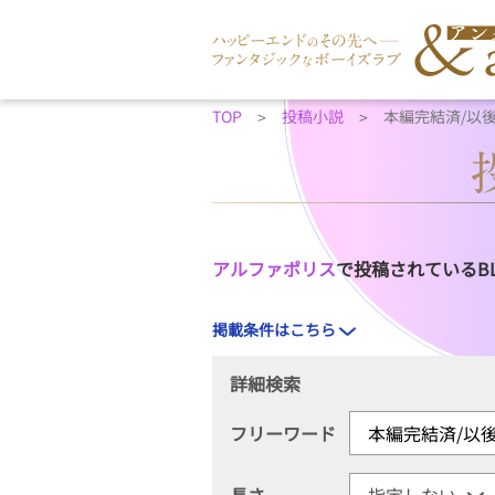
TOP
投稿小説
本編完結済/以
アルファポリス
で投稿されているB
掲載条件はこちら
詳細検索
フリーワード
長さ