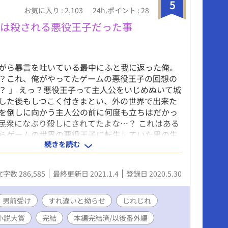
5
お気に入り : 2,103
24h.ポイント : 28
後は殺される悪役王子だった事
がら暴言を吐いている最中にふと我に返った俺。
？これ、俺がやってたゲームの悪役王子の回想の
？ 」 えっ？悪役王子って主人公をいじめぬいて城
した後もしつこく付きまとい、外の世界で出来た
を倒しに向かう主人公の前に何度も立ちはだかっ
民衆になぶり殺しにされてたよな…？ これはある
らゲームの世界の悪役王子に転生していた男の生
続きを読む
けた物語である。 ※主人公が攻め以外にエッチな
すが最後まではいきません。苦手な方はご注意下
020.06.27 本編完結いたしました。最後までご覧下
文字数 286,585
最終更新日 2021.1.4
登録日 2020.5.30
ありがとうございました。 ※以後、番外編を不定
す。二人のイチャイチャ、ラブラブ、その他面々
ど、ご覧くださると幸いです。
男前受け
すれ違いと拗らせ
じれじれ
小説大賞
完結
本編完結済/以後番外編