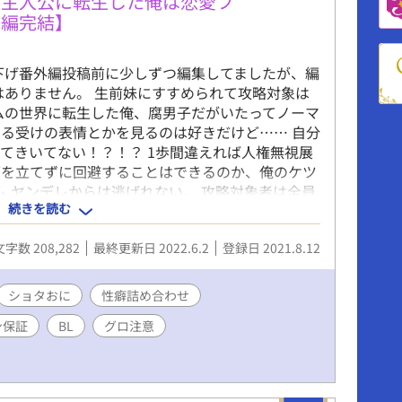
ムの主人公に転生した俺は恋愛フ
本編完結】
下げ番外編投稿前に少しずつ編集してましたが、編
はありません。 生前妹にすすめられて攻略対象は
ムの世界に転生した俺、腐男子だがいたってノーマ
る受けの表情とかを見るのは好きだけど…… 自分
てきいてない！？！？ 1歩間違えれば人権無視展
グを立てずに回避することはできるのか、俺のケツ
ム ヤンデレからは逃げれない。 攻略対象者は全員
続きを読む
して無事ハッピーエンドを迎えることはできるのか
ャラに聞けば現在のヤンデレゲージをたしかめるこ
文字数 208,282
最終更新日 2022.6.2
登録日 2021.8.12
あってヤンデレゲージがたまると内容が変わるのも
ショタおに
性癖詰め合わせ
ン保証
BL
グロ注意