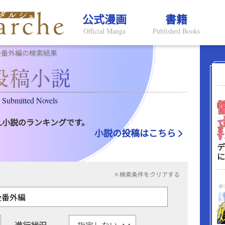
公式漫画
書籍
Official Manga
Published Books
後番外編の検索結果
Submitted Novels
L小説のランキングです。
小説の投稿はこちら
デ
に
×検索条件をクリアする
進行状況