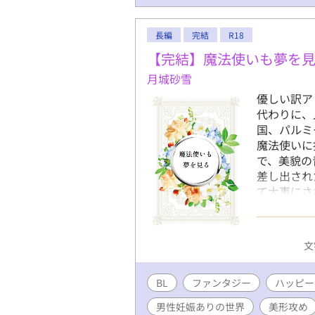
長編
完結
R18
【完結】魔法使いも夢を
月城砂雪
優しい訳ア
代わりに、
国、パルミ
魔法使いに
で、美貌の
差し出され
て大事にさ
マークは挿
の再投稿で
み頂けたなら
文
完結。最後
た！
BL
ファンタジー
ハッピー
男性妊娠ありの世界
美形攻め