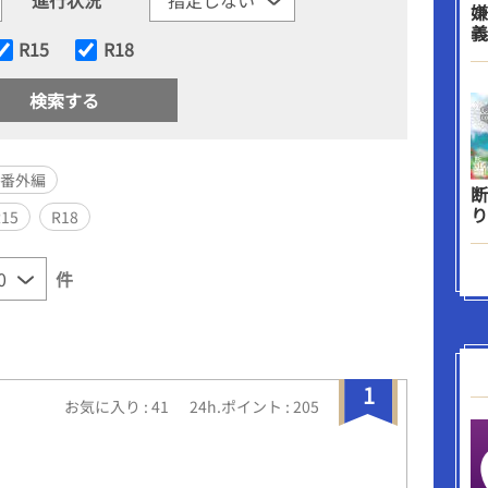
嫌
義
R15
R18
後番外編
断
り
R15
R18
件
1
お気に入り : 41
24h.ポイント : 205