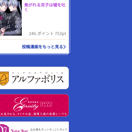
焦がれる双子は嘘を吐
く
24h.ポイント 753pt
投稿漫画をもっと見る