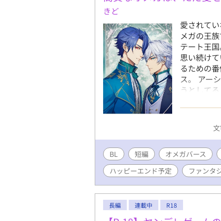
きど
愛されてい
メガの王族
テート王国
思い続けて
るための番
ス。 アー
うとしてる
絶し続ける
幻想をみて
た。 そん
文
来て、アー
ら、とうと
BL
短編
オメガバース
は無事通じ
タ×性悪ア
ハッピーエンド予定
ファンタ
長編
連載中
R18