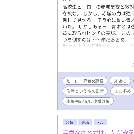
高校生ヒーローの赤城星夜と敵
を挑む。 しかし、赤城の力は強
倒して見せる… そう心に誓い青
いた。 しかしある日、青木とは
質に取られピンチの赤城。 この
つを倒すのは……俺だぁぁあ！！
助けるような行動をとってしまう
俺は赤城兄弟に助けられ気が付
た。 しかし…優しい赤城の弟 
だしおかしくなる俺の体。 ヒカ
いんだが… 赤城…？ 抜け駆け
してもらう予定で… あれ？ 2人
ヒーロー兄弟✖️悪役
3Pあり
で少しSっ気のある兄とデロデロ
治療という名の監禁
エロ多め
すら愛される純粋無垢な悪役くんの
ン 他の作品で行き詰まった時に
本編完結済/以後番外編
٩( ᐛ )و 深く考えずに読んで下さい_(┐「ε:)_ 更新は不定期ですm(__)m ２〜４日お
き位に更新していくと思います〜。 遅
告ないのでご注意下さい！ ✳︎
短編
完結
R18
(´⊙ω⊙`)汗
高貴なオメガは、ただ愛