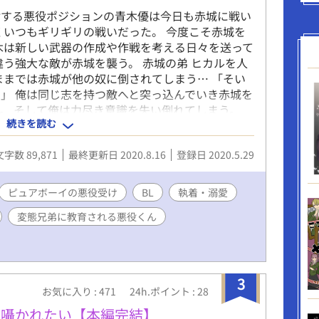
対する悪役ポジションの青木優は今日も赤城に戦い
くいつもギリギリの戦いだった。 今度こそ赤城を
木は新しい武器の作成や作戦を考える日々を送って
違う強大な敵が赤城を襲う。 赤城の弟 ヒカルを人
ままでは赤城が他の奴に倒されてしまう… 「そい
」 俺は同じ志を持つ敵へと突っ込んでいき赤城を
。 そして俺は力尽き意識を失い倒れてしまう。
続きを読む
いた時には赤城家のベッドで寝かされ治療されてい
ヒカルに怪我した体を治療されればされる程に疼き
文字数 89,871
最終更新日 2020.8.16
登録日 2020.5.29
ル… 俺の下半身がムズムズしてなんだか…おかし
するなって……あっ…下半身は今からヒカルに治療
とも顔が近…あっ…ちょっ…待っ………。 ムッツリ
ピュアボーイの悪役受け
BL
執着・溺愛
に悪役くんを溺愛してくる弟。 そんな２人にひた
変態兄弟に教育される悪役くん
お話です。 ヒーロー兄弟✖️悪役青年の3Pがメイ
気分転換で書いてるのでノリと勢いだけの作品です
くてスミマセンm(._.)m ✳︎R18作品です。予
本編４話以降はエロ多め…いやエロしかないです…
3
お気に入り : 471
24h.ポイント : 28
を囁かれたい【本編完結】