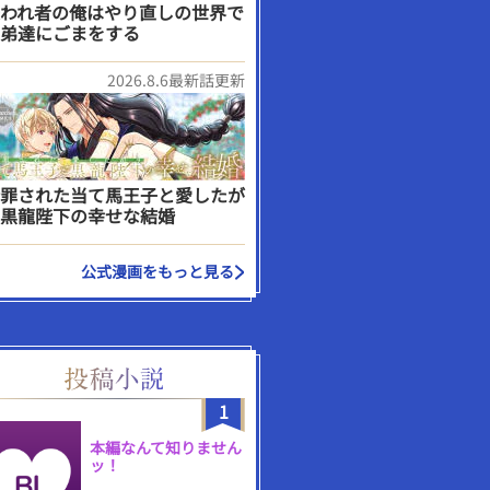
われ者の俺はやり直しの世界で
弟達にごまをする
2026.8.6最新話更新
罪された当て馬王子と愛したが
黒龍陛下の幸せな結婚
公式漫画をもっと見る
1
本編なんて知りません
ッ！