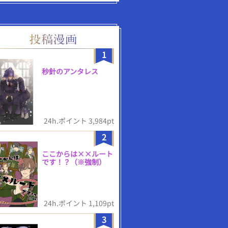
1
秒針のアンタレス
24h.ポイント 3,984pt
2
ここからは××ルート
です！？（※強制）
24h.ポイント 1,109pt
3