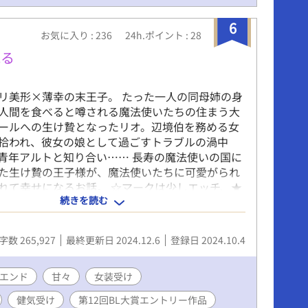
6
お気に入り : 236
24h.ポイント : 28
見る
リ美形×薄幸の末王子。 たった一人の同母姉の身
人間を食べると噂される魔法使いたちの住まう大
ールへの生け贄となったリオ。辺境伯を務める女
拾われ、彼女の娘として過ごすトラブルの渦中
青年アルトと知り合い…… 長寿の魔法使いの国に
た生け贄の王子様が、魔法使いたちに可愛がられ
れて幸せになるお話。 ☆マークは少しエッチ、★
続きを読む
入あり。本編中は控えめ、後日談は多め。 改稿版
す。旧版をお読みくださった方にも改めてお楽し
幸いです(´▽｀) ◎後日談更新中。12/6の21時
字数 265,927
最終更新日 2024.12.6
登録日 2024.10.4
までお付き合いいただき、ありがとうございまし
エンド
甘々
女装受け
健気受け
第12回BL大賞エントリー作品