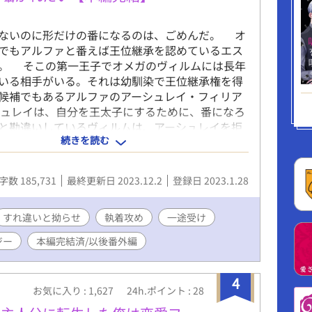
ないのに形だけの番になるのは、ごめんだ。 オ
でもアルファと番えば王位継承を認めているエス
。 そこの第一王子でオメガのヴィルムには長年
いる相手がいる。それは幼馴染で王位継承権を得
候補でもあるアルファのアーシュレイ・フィリア
シュレイは、自分を王太子にするために、番になろ
と勘違いしているヴィルムは、アーシュレイを拒
続きを読む
。しかし、発情期の度にアーシュレイに抱かれる
しまい思いに蓋をし続けることが難しくなってい
な時に大国のアルファの王族から番になる打診が
字数 185,731
最終更新日 2023.12.2
登録日 2023.1.28
シュレイを諦めるためにそれを受けようとした
うアーシュレイが痺れを切らして…。 二人の想い
合うのか。 現在、スピンオフ作品の ヤンデレベー
すれ違いと拗らせ
執着攻め
一途受け
ルファを連載中
ジー
本編完結済/以後番外編
4
お気に入り : 1,627
24h.ポイント : 28