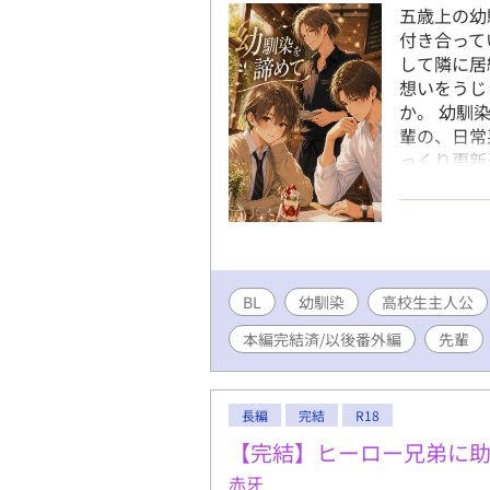
五歳上の幼
付き合って
して隣に居
想いをうじ
か。 幼馴
輩の、日常
っくり更新
本編後の二
の全10話
BL
幼馴染
高校生主人公
本編完結済/以後番外編
先輩
長編
完結
R18
【完結】ヒーロー兄弟に
赤牙