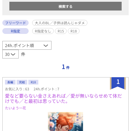
フリーワード
大人のBL／子供は読んじゃダメ
R指定
R指定なし
R15
R18
件
1
件
1
長編
完結
R18
お気に入り : 63
24h.ポイント : 7
愛など要らない金さえあれば／愛が無いならせめて体だ
けでも／と最初は思っていた。
たいよう一花