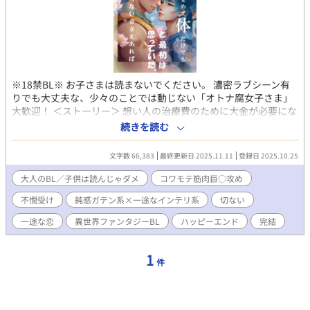
※18禁BL※ お子さまは読まないでください。 濃密ラブシーン有
りでも大丈夫な、少々のことでは動じない「オトナ腐女子さま」
大歓迎！ ＜ストーリー＞ 想い人の治療費のために大金が必要にな
ったグレイは、魔道具師のレネから高額報酬の契約結婚を持ち掛
続きを読む
けられ、すぐさま契約を結んだ。 レネが持ち掛けた契約とは、性
行為で用いる淫靡な魔道具製品を二人でテストすること。 愛のな
文字数 66,383
最終更新日 2025.11.11
登録日 2025.10.25
い結婚で夜ごとレネを抱くことになったグレイだが、彼は知らな
かった。初対面だと思っていたレネが、実は長年グレイに対して
大人のBL／子供は読んじゃダメ
コワモテ筋肉巨○攻め
片想いをし続けてきたことを。 ・女性の存在がなく、男性だけが
不憫受け
鈍感ガテン系×一途なインテリ系
切ない
存在する世界。 ・植物や動物と違い、人類は雄しかいないため、
男同士で結婚することはごく当たり前。 ・この世界では性行為と
一途な恋
異世界ファンタジーBL
ハッピーエンド
完結
生殖に直接的な因果関係はなく、妊娠出産という過程はありませ
ん。 ・他作品のスピンオフ作品ですが、こちらだけでもお楽しみ
いただけます。 （でも、良かったら本編も読みに来てくださ
1
件
い！ →「巻き戻りの転生者は、腐女子と共にハッピーエンドを
取りに行く！」完結済です） ＜作者からのあつかましいお願い＞
★お気に入り登録して読んでもらえると嬉しい！ ★ハートを各話
10個ずつ連続ダダダダダダダダダダッと押してもらえると、大変