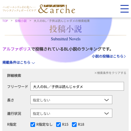
TOP
投稿小説
大人のBL／子供は読んじゃダメの検索結果
Submitted Novels
アルファポリス
で投稿されているBL小説のランキングです。
小説の投稿はこちら
掲載条件はこちら
×検索条件をクリアする
詳細検索
フリーワード
長さ
進行状況
R指定
R指定なし
R15
R18