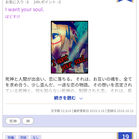
お気に入り : 6
24h.ポイント : 0
I want your soul.
ばどすけ
死神と人間が出会い、恋に落ちる。 それは、お互いの魂を、全て
を求め合う、少し歪んだ、一途な恋の物語。 その想いを否定され
ている死神と、何も知らない死神の、制限された恋。 それは、長
年の想いを募らせ、顔色を窺う、初心者の恋の物語。 「好き」と
続きを読む
言いたい。 「好き」と言われたい。 「恋人」か分からない。 「恋
人」になりたい。 登場人物 魅邑 惺 《みくに せい》 神影 昊 《み
文字数 22,614
最終更新日 2019.3.16
登録日 2016.10.11
かげ そら》 神櫂 月谷 《しんかい つきや》 天上 尊 《あまじょう
みこと》 八雲 虹華 《やぐも ななか》
死神
神
19
短編
完結
なし