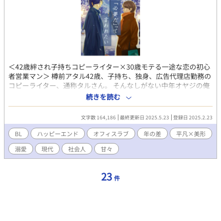
64話、約10万字。 長年の一途な片想いの結末にご期待ください。
＊ ＊ ＊ ＊ ＊ 2023年10月11日〜ホットランキング入り感
謝✨
＜42歳絆され子持ちコピーライター×30歳モテる一途な恋の初心
者営業マン＞ 樽前アタル42歳、子持ち、独身、広告代理店勤務の
コピーライター、通称タルさん。 そんなしがない中年オヤジの俺
にも、気にかけてくれる誰かというのはいるもので。 ひとまわり
続きを読む
年下の後輩営業マン麝香要は、見た目がよく、仕事が出来、モテ
盛りなのに、この5年間ずっと、俺のようなおっさんに毎年バレン
文字数 164,186
最終更新日 2025.5.23
登録日 2025.2.23
タインチョコを渡してくれる。 それがこの5年間、ずっと俺の心
の支えになっていた。 5年間変わらずに待ち続けてくれたから、
BL
ハッピーエンド
オフィスラブ
年の差
平凡×美形
今度は俺が少しずつその気持ちに答えていきたいと思う。 樽前 ア
溺愛
現代
社会人
甘々
タル（たるまえ あたる）42歳 広告代理店のコピーライター、通称
タルさん。 妻を亡くしてからの10年間、高校生の一人息子、凛太
郎とふたりで暮らしてきた。 息子が成人するまでは一番近くで見
23
件
守りたいと願っているため、社内外の交流はほとんど断ってい
る。 ５年間、バレンタインの日にだけアプローチしてくる一回り
年下の後輩営業マンが可愛いけれど、今はまだ息子が優先。 春か
らは息子が大学生となり、家を出ていく予定だ。 だからそれまで
は、もうしばらく待っていてほしい。 麝香 要（じゃこう かなめ）