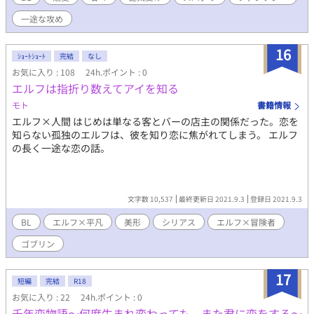
な恋 国王陛下✖️司書 ※は性描写ありです。
一途な攻め
16
ｼｮｰﾄｼｮｰﾄ
完結
なし
お気に入り : 108
24h.ポイント : 0
エルフは指折り数えてアイを知る
モト
書籍情報
エルフ×人間 はじめは単なる客とバーの店主の関係だった。恋を
知らない孤独のエルフは、彼を知り恋に焦がれてしまう。 エルフ
の長く一途な恋の話。
文字数 10,537
最終更新日 2021.9.3
登録日 2021.9.3
BL
エルフ×平凡
美形
シリアス
エルフ×冒険者
ゴブリン
17
短編
完結
R18
お気に入り : 22
24h.ポイント : 0
千年恋物語～何度生まれ変わっても、また君に恋をする～