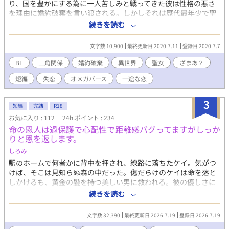
り、国を豊かにする為に一人苦しみと戦ってきた彼は性格の悪さ
を理由に婚約破棄を言い渡される。しかしそれは歴代最年少で聖
女になった弊害で仕方のないことだった。 ・五話完結予定です。
続きを読む
※オメガバースで‪α‬が受けっぽいです。
文字数 10,900
最終更新日 2020.7.11
登録日 2020.7.7
BL
‪三角関係
婚約破棄
異世界
聖女
ざまあ？
短編
失恋
オメガバース
一途な恋
3
短編
完結
R18
お気に入り : 112
24h.ポイント : 234
命の恩人は過保護で心配性で距離感バグってますがしっか
りと恩を返します。
しろみ
駅のホームで何者かに背中を押され、線路に落ちたケイ。気がつ
けば、そこは見知らぬ森の中だった。傷だらけのケイは命を落と
しかけるも、黄金の髪を持つ美しい男に救われる。彼の優しさに
恩返しをしようと決心するケイだったが、徐々にその優しさに違
続きを読む
和感を覚え… ※過保護気質な美人に保護されたかと思えば軟禁生
活になってたけどなんだかんだで幸せになる話
文字数 32,390
最終更新日 2026.7.19
登録日 2026.7.19