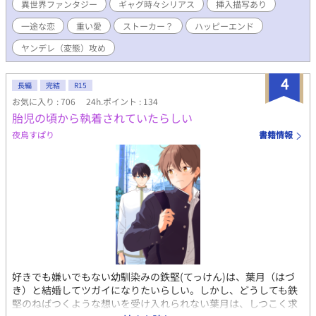
異世界ファンタジー
ギャグ時々シリアス
挿入描写あり
一途な恋
重い愛
ストーカー？
ハッピーエンド
ヤンデレ（変態）攻め
4
長編
完結
R15
お気に入り : 706
24h.ポイント : 134
胎児の頃から執着されていたらしい
夜鳥すぱり
書籍情報
好きでも嫌いでもない幼馴染みの鉄堅(てっけん)は、葉月（はづ
き）と結婚してツガイになりたいらしい。しかし、どうしても鉄
堅のねばつくような想いを受け入れられない葉月は、しつこく求