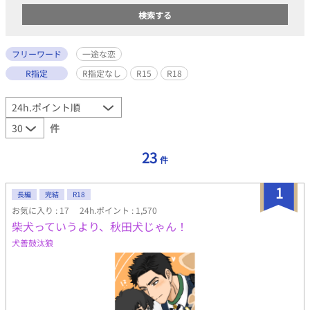
フリーワード
一途な恋
R指定
R指定なし
R15
R18
件
23
件
1
長編
完結
R18
お気に入り : 17
24h.ポイント : 1,570
柴犬っていうより、秋田犬じゃん！
犬善鼓汰狼