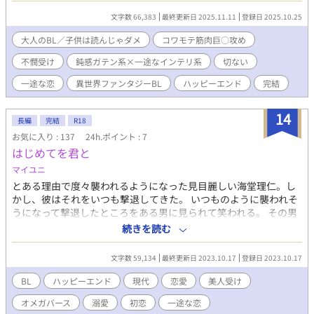
行為で用いる淫靡な魔道具製品を二人でテストすること。 愛のな
文字数 66,383
最終更新日 2025.11.11
登録日 2025.10.25
い結婚で夜ごとレネを抱くことになったグレイだが、彼は知らな
かった。初対面だと思っていたレネが、実は長年グレイに対して
大人のBL／子供は読んじゃダメ
コワモテ筋肉巨○攻め
片想いをし続けてきたことを。 ・女性の存在がなく、男性だけが
不憫受け
鈍感ガテン系×一途なインテリ系
切ない
存在する世界。 ・植物や動物と違い、人類は雄しかいないため、
男同士で結婚することはごく当たり前。 ・この世界では性行為と
一途な恋
異世界ファンタジーBL
ハッピーエンド
完結
生殖に直接的な因果関係はなく、妊娠出産という過程はありませ
ん。 ・他作品のスピンオフ作品ですが、こちらだけでもお楽しみ
14
いただけます。 （でも、良かったら本編も読みに来てくださ
長編
完結
R18
い！ →「巻き戻りの転生者は、腐女子と共にハッピーエンドを
お気に入り : 137
24h.ポイント : 7
取りに行く！」完結済です） ＜作者からのあつかましいお願い＞
はじめてを君と
★お気に入り登録して読んでもらえると嬉しい！ ★ハートを各話
マイユニ
10個ずつ連続ダダダダダダダダダダッと押してもらえると、大変
励みになります！ （ちなみに誰が押したかは、作者はもちろん誰
とある理由で度々襲われるようになった見目麗しい海堂理仁。し
にもわかりません。安心してください。なお、1話につき最大10
かし、彼はそれをいつも撃退してきた。 いつものように襲われそ
個押せます） ★しおりを最新話に挟んでもらえると生きてて良か
うになって撃退したところをある男に見られて笑われる。 その男
ったと感動します！ ★エールいただくと泣いて喜びます！
とは度々会うようになった。 ある日、男から付き合ってほしいと
続きを読む
言われる。断ると本当に付き合うのではなくフリをしてほしいと
言う。尚も断ると試験で勝負をしようと持ちかけられる。学年1位
文字数 59,134
最終更新日 2023.10.17
登録日 2023.10.17
をキープし続けている男は負けることはないと高を括り勝負を受
けて立つことに。 惜しくも勝負に破れた理仁は彼、須藤拓海と付
BL
ハッピーエンド
現代
恋愛
美人受け
き合うフリをする事に……。 オメガバース設定。薬の開発が進ん
オメガバース
溺愛
初恋
一途な恋
でいて発情を抑制できている世界です。 ＊マークは背後注意シー