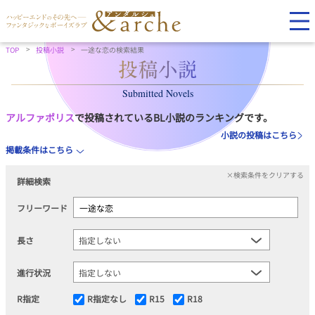
TOP
投稿小説
一途な恋の検索結果
Submitted Novels
アルファポリス
で投稿されているBL小説のランキングです。
小説の投稿はこちら
掲載条件はこちら
×検索条件をクリアする
詳細検索
フリーワード
長さ
進行状況
R指定
R指定なし
R15
R18