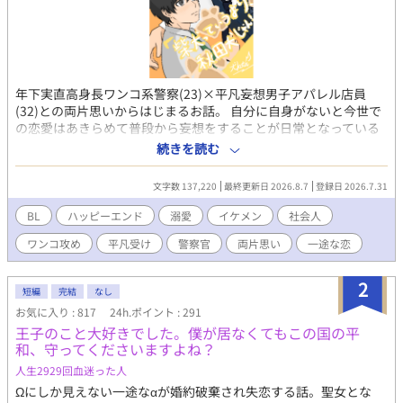
年下実直高身長ワンコ系警察(23)×平凡妄想男子アパレル店員
(32)との両片思いからはじまるお話。 自分に自身がないと今世で
の恋愛はあきらめて普段から妄想をすることが日常となっている
32歳の低身長アパレル店員の寺川 佑一(てらかわ ゆういち)。 そし
続きを読む
て佑一が勤めるアパレルショップの常連・職業不明な高身長ワン
コ系イケメンの柴山健太(しばやま けんた)。 柴山くんは誰から見
文字数 137,220
最終更新日 2026.8.7
登録日 2026.7.31
ても分かるくらい佑一への好意が溢れているが、『そんなわけが
ない！勘違いしてはいけない』となる佑一とのすれ違い両思いラ
BL
ハッピーエンド
溺愛
イケメン
社会人
ブコメ。 何故、柴山くんは佑一をそんなに好きになったのか。 果
ワンコ攻め
平凡受け
警察官
両片思い
一途な恋
たして佑一は柴山くんの好意を素直に受け入れることが出来るの
か！ ぜひお読みいただけたら嬉しいです！ ※本編は全18話です！
途中でおまけ話もあります！ 【R指定エピソードはエピソード名
2
短編
完結
なし
にR指定記載をしますので、そちらをご参考にしてください。】
お気に入り : 817
24h.ポイント : 291
※ムーンライトノベルズ様 fujossy 様 でも同時掲載中です！
王子のこと大好きでした。僕が居なくてもこの国の平
和、守ってくださいますよね？
人生2929回血迷った人
Ωにしか見えない一途な‪α‬が婚約破棄され失恋する話。聖女とな