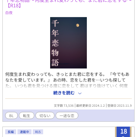
【R18】
白夜
何度生まれ変わっっても、きっとまた君に恋をする。 『今でもあ
なたを愛しています。』 あの時、恋をした君を…いつも探して
た。 いつも君を見つける度に恋をして 君はすり抜けていく 何度
生まれ変わっても必ず見つけ出して 何度だって恋をする ふたりの
続きを読む
運命と繰り返される転生 ふたりはこの運命に気が付けるのか？ 数
千年続く恋の物語。 R18表現あり。
文字数 73,536
最終更新日 2024.1.2
登録日 2023.11.9
BL
転生
切ない
一途な恋
18
長編
連載中
R15