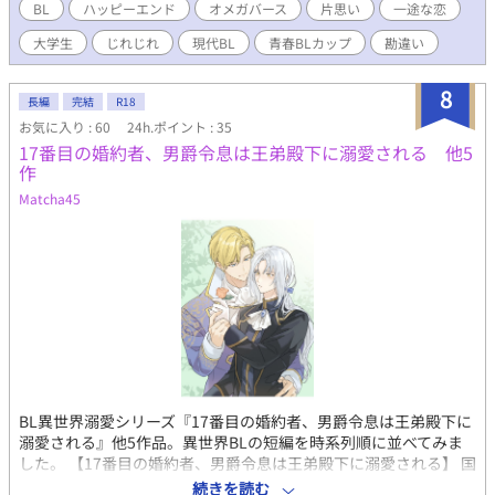
か。なるみは、恐る恐るボタンを押すが───。 ◆完結済みで
BL
ハッピーエンド
オメガバース
片思い
一途な恋
す。ありがとうございました。 ◆表紙絵を花々緒さんが描いてく
大学生
じれじれ
現代BL
青春BLカップ​
勘違い
ださりました。カッコいい雪夜君と、おどおど鳴水くんです。可
愛すぎますね！
8
長編
完結
R18
お気に入り : 60
24h.ポイント : 35
17番目の婚約者、男爵令息は王弟殿下に溺愛される 他5
作
Matcha45
BL異世界溺愛シリーズ『17番目の婚約者、男爵令息は王弟殿下に
溺愛される』他5作品。異世界BLの短編を時系列順に並べてみま
した。 【17番目の婚約者、男爵令息は王弟殿下に溺愛される】 国
王陛下の17番目の婚約者、エレノア・マクレーン。陛下に呼び出
続きを読む