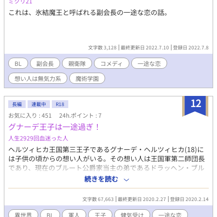
ミクリ21
これは、氷結魔王と呼ばれる副会長の一途な恋の話。
文字数 3,128
最終更新日 2022.7.10
登録日 2022.7.8
BL
副会長
親衛隊
コメディ
一途な恋
想い人は無気力系
魔術学園
12
長編
連載中
R18
お気に入り : 451
24h.ポイント : 7
グナーデ王子は一途過ぎ！
人生2929回血迷った人
ヘルツィヒカ王国第三王子であるグナーデ・ヘルツィヒカ(18)に
は子供の頃からの想い人がいる。その想い人は王国軍第二師団長
であり、現在のブルート公爵家当主の弟であるドラッヘン・ブル
ート。ドラッヘンに近づくためグナーデは王国軍に入団するが、
続きを読む
彼には好きな人がいてその人は自分の双子の姉であるメルツェス
だという。それでも諦めきれないグナーデは必死にアピールを開
文字数 67,663
最終更新日 2020.2.27
登録日 2020.2.14
始するが──────── 第二師団長(31歳)×第二師団所属の第
三王子(18歳) 第三王子グナーデの片思い一途健気受けからの最終
異世界
BL
軍人
王子
健気受け
一途な恋