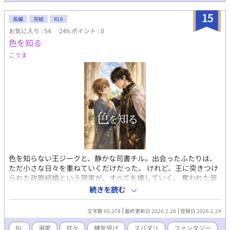
ンあります
15
長編
完結
R18
お気に入り : 54
24h.ポイント : 0
色を知る
こうま
色を知らない王ジークと、静かな司書チル。出会ったふたりは、
ただ小さな日々を重ねていくだけだった。 けれど、王に突きつけ
られた政略結婚という現実が、すべてを壊していく。 奪われた居
場所、胸に刻まれた、たったひとつの約束。待つしかできないチ
続きを読む
ルと、守るために戦うジーク。 「君が、俺の色だ」 たったひとつ
の光を信じ、ふたりは未来を変えていく。静かで、激しく、甘や
文字数 90,278
最終更新日 2026.2.28
登録日 2026.1.24
かで、痛いほど純粋。 そして王は＿＿溺れるほどに、その存在を
求め続けた。 静かな司書と、色を知らない王の、溺れるほど一途
BL
溺愛
甘々
健気受け
スパダリ
ファンタジー