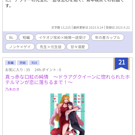
す。
文字数 13,225
最終更新日 2023.9.24
登録日 2023.9.22
BL
短編
イケオジ攻め×純情一途受け
年の差カップル
ノンケ×ゲイ
先生×元生徒
甘々溺愛
21
長編
完結
R18
お気に入り : 35
24h.ポイント : 0
真っ赤な口紅の純情 ～ドラアグクイーンに惚れられたホ
テルマンが恋に落ちるまで！～
乃木のき