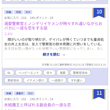
ウモリ魔族 ドグライアス城の雑用係 ８０歳くらい（人間年齢 ２
０歳前後） 黒髪、金の瞳 ルインハルト・クラウド（通称ルイ）
竜人 アスディア国竜人聖騎士師団長 ２８０歳（人間年齢 28歳）
10
短編
完結
R18
髪は氷雪のような水色、瞳は夜明けの夜空色（グレイ談） ルー
お気に入り : 218
24h.ポイント : 28
フ 狼魔族 ドグライアス看守係 魔王 ドグライアスの王 ジル
溺愛警察官とノンデリイケメンが時々すれ違いながらお
ド バジリスク魔族 残虐非道な性格 気性の荒い魔族を集め、人間
バカに一途な恋をする話
界の破壊を楽しむ。ジルドの行いが竜人と魔族との戦争を起こし
た原因。 トト ワシ魔族 ほぼワシの姿をした魔族 ジルドの手下
こぶじ
ユーロン・シェン 竜人聖騎士副師団長 黒髮、黒目、強面 竜人聖
顔がいいのが取り柄だが、ゲイバレが怖くていつまでも童貞処
騎士としてプライドを持っている ルイの親友 エドワード・コーリ
女の井上太志は、友人で警察官の鈴木莞爾に片想いをしている。
ン 竜人聖騎士隊長 金髪、ロイヤルブルーの瞳が自慢 ルイより２
ある日お互い酒が入った状態でいい雰囲気になってしまい、なし
０歳くらい年下、ルイとユーロンに対して少し生意気 常に感情の
崩しでセックスする仲になる。だが、実は莞爾も太志のことを想
続きを読む
読めない笑顔でいる リリィ・ロバーツ 人間 ７１歳 農家の女
っており…。 溺愛ハーフ顔骨太男前警察官・莞爾×一途ゲイイケ
性。誰とでも隔たりなく接しているため魔族に対する偏見がな
メンアパレル販売員・太志 ＊受け攻めともに口が悪くて下品で
文字数 35,100
最終更新日 2023.8.28
登録日 2023.8.18
い。 グレイの恋愛相談相手。 ディアルド・クラウド 竜人 クラウ
す。ちんこだとかエロいだとか連呼します。 ＊受け攻めともに徹
ド公爵家当主、ルイの父。 竜人聖騎士団総括司令官。 公爵家の竜
頭徹尾一途です。 ＊脇役ちらほら出てきますが、特に覚えなくて
BL
ハッピーエンド
甘々
溺愛
警察官攻め
人としてのプライドが高く、仕事人間。 極度の口下手と感情表現
大丈夫です。
が不器用すぎて家族への愛情が伝わりにくい。 ジョゼフ・シン
男前攻め
イケメン受け
一途受け
すれ違い
竜人 クラウド公爵家の執事 モンド王国 地上にある人間の大国
稲川 大和 異世界人（人間） 勇者としてモンド王国の神官たち
11
に召喚された（当時２４歳） 料理人 大家族の長男で面倒見が良く
長編
連載中
R18
何事にも前向きで楽観主義 元の世界ではごく普通の青年だった
お気に入り : 102
24h.ポイント : 14
が、異世界転移の力で勇者として飛び抜けたセンスを持っている
氷結魔王と呼ばれる副会長の一途な恋