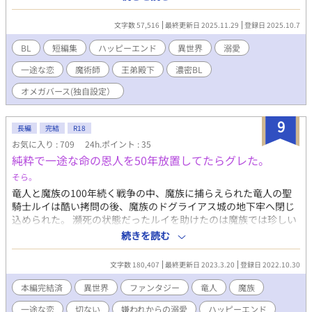
され、学園を早退するも陛下は執務室で第5王妃と面会中。もとも
と研究者になりたかった彼は、陛下の行動に心を無にしようとす
文字数 57,516
最終更新日 2025.11.29
登録日 2025.10.7
る。そんな時、王弟殿下がやさしく声をかけて来て……。 【宰相
閣下はコミュ症の天才魔術師を溺愛する】 ある日、父から職場に
BL
短編集
ハッピーエンド
異世界
溺愛
一通の手紙が届く。手紙の内容は婚約者が決まったというもの。
一途な恋
魔術師
王弟殿下
濃密BL
急に出来た22歳年上の婚約者に戸惑いつつも、受け入れざるを得
なかった僕は、彼と会って話す内に……。 ※イラストは第三章の
オメガバース(独自設定）
『王弟殿下は庭師である公爵令息を溺愛する』深浦 裕さん作 ※旧
タイトル：BL異世界溺愛シリーズ『異世界ルーヴル』 ※一部、加
9
筆修正をしております。 ※には、R-18の内容が含まれておりま
長編
完結
R18
す。 #年下攻め #身代わり #一目惚れ #婚約 #執着 #辺境の地
お気に入り : 709
24h.ポイント : 35
純粋で一途な命の恩人を50年放置してたらグレた。
そら。
竜人と魔族の100年続く戦争の中、魔族に捕らえられた竜人の聖
騎士ルイは酷い拷問の後、魔族のドグライアス城の地下牢へ閉じ
込められた。 瀕死の状態だったルイを助けたのは魔族では珍しい
純粋純朴で寂しがりやな性格のコウモリ魔族グレイ。 グレイを利
続きを読む
用し魔王の討伐を企てる魔族嫌いの竜人ルイとルイに片想いして
しまった一途なグレイの恋のお話です。 お気に入り、エールあり
文字数 180,407
最終更新日 2023.3.20
登録日 2022.10.30
がとうございます！励みになります！ ふわふわ設定ですが、ハッ
ピーエンド目指して頑張りますのでよろしくお願いします(^ ^) 登
本編完結済
異世界
ファンタジー
竜人
魔族
場人物が多くなってきたのでまとめました。 登場人物 グレイ コ
一途な恋
切ない
嫌われからの溺愛
ハッピーエンド