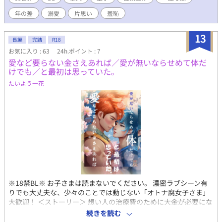
的に溺愛攻めの予定です。 ※ムーンライトノベルズ様でも投稿さ
年の差
溺愛
片思い
羞恥
せて頂いております。 ※予告無く性描写が入ります。というか、
1話目の冒頭からそうです。
13
長編
完結
R18
お気に入り : 63
24h.ポイント : 7
愛など要らない金さえあれば／愛が無いならせめて体だ
けでも／と最初は思っていた。
たいよう一花
※18禁BL※ お子さまは読まないでください。 濃密ラブシーン有
りでも大丈夫な、少々のことでは動じない「オトナ腐女子さま」
大歓迎！ ＜ストーリー＞ 想い人の治療費のために大金が必要にな
ったグレイは、魔道具師のレネから高額報酬の契約結婚を持ち掛
続きを読む
けられ、すぐさま契約を結んだ。 レネが持ち掛けた契約とは、性