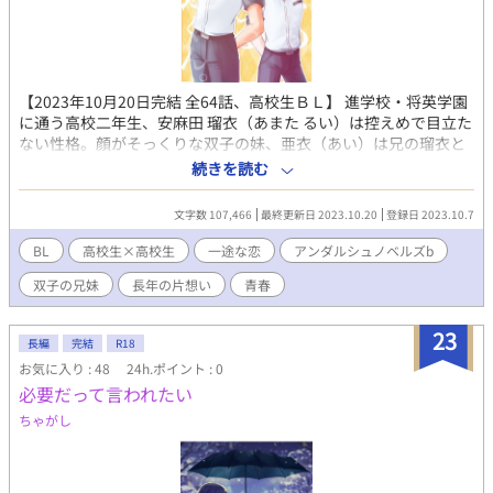
【2023年10月20日完結 全64話、高校生ＢＬ】 進学校・将英学園
に通う高校二年生、安麻田 瑠衣（あまた るい）は控えめで目立た
ない性格。顔がそっくりな双子の妹、亜衣（あい）は兄の瑠衣と
は別の高校に通っている。 小学生の頃に遠足で迷子になった際、
続きを読む
同級生のガキ大将・迅堂 晃（じんどう あきら）に助けられ、瑠衣
と亜衣は彼に恋をした。妹の亜衣は彼に合わせて自分の性格を変
文字数 107,466
最終更新日 2023.10.20
登録日 2023.10.7
えて猛アタックし、迅堂と交際することに。兄の瑠衣は恋心を隠
したまま二人の仲を応援していた。 夏休み明け、土佐辺 慎吾（と
BL
高校生×高校生
一途な恋
アンダルシュノベルズb
さべ しんご）と共にクラスの文化祭の実行委員を務めることにな
双子の兄妹
長年の片想い
青春
った瑠衣。情報通の土佐辺は周りから頼られ過ぎて何かと面倒な
ことを任され辟易していた。彼が瑠衣を同じ実行委員に指名した
表向きの理由は、きちんと任された仕事をやる性格だと知ってい
23
長編
完結
R18
たから。 迅堂が亜衣に肉体関係を迫ったことを知り、瑠衣は密か
お気に入り : 48
24h.ポイント : 0
にショックを受ける。ひっそり想い続けるつもりだったがこれ以
必要だって言われたい
上は耐えられないと悟り、長年の片想いに終止符を打つ決意をす
る。土佐辺からアドバイスを貰いながら二人が仲直りできるよう
ちゃがし
に取り持つうちに、亜衣に誘いを掛ける先輩の存在を知る。 勉強
会や文化祭の準備を通じて徐々に打ち解けていく土佐辺と瑠衣。
しかし、その間に割り込む存在が現れた。 ＊ ＊ ＊ ＊ ＊ 全