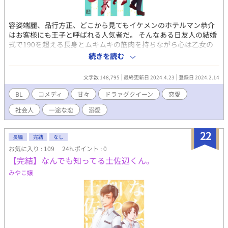
容姿端麗、品行方正、どこから見てもイケメンのホテルマン恭介
はお客様にも王子と呼ばれる人気者だ。 そんなある日友人の結婚
式で190を超える長身とムキムキの筋肉を持ちながら心は乙女の
ドラァグクイーンのデイジーに一目惚れをされ猛アタックを喰ら
続きを読む
ってしまう。 時期を同じくしてレストランイベントでやってきた
シェフ日永も不器用なのに恭介LOVEの様相を見せ始める。 2人か
文字数 148,795
最終更新日 2024.4.23
登録日 2024.2.14
らの熱烈な愛情をぶつけられた恭介は翻弄されつつ仕事に一生懸
命な姿に絆され、ついには…。 とにかく甘くラブく笑えるお話を
BL
コメディ
甘々
ドラァグクイーン
恋愛
♡と思って書いています。 不器用な大人たちの恋を見守ってくだ
社会人
一途な恋
溺愛
さいね。 表紙絵は葉月めいこさん
https://estar.jp/users/118291354に書いてもらいました！めっち
ゃ可愛いでしょ〜(*´ω`*)
22
長編
完結
なし
お気に入り : 109
24h.ポイント : 0
【完結】なんでも知ってる土佐辺くん。
みやこ嬢