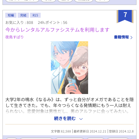
い。 親友という名の地獄に溺れる、俺の壊れるほど一途な恋の記
録。 水泳サークルと「競パン」バイトを舞台に、「親友」と「恋
愛」の境界線に苦しむ、切なくて熱い青春BLです。
7
短編
完結
R15
お気に入り : 808
24h.ポイント : 56
今からレンタルアルファシステムを利用します
夜鳥すぱり
書籍情報
大学2年の鳴水《なるみ》は、ずっと自分がオメガであることを隠
して生きてきた。でも、年々つらくなる発情期にもう一人は耐え
られない。恋愛対象は男性だし、男のアルファに会ってみたい。
誰でも良いから、定期的に安全に話し相手をしてくれる人が欲し
続きを読む
い。でもそんな都合のいい人いなくて、考えあぐねた結果たどり
着いた、アプリ、レンタルアルファシステム。安全……だと思
文字数 82,588
最終更新日 2024.12.21
登録日 2024.12.8
う、評価も星5で良いし。うん、じゃ、お問い合わせをしてみる