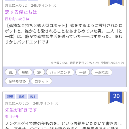
お気に入り : 2
24h.ポイント : 0
恋する僕たちは
西を向いたらね
【孤独な金持ち×恋人型ロボット】 恋をするように設計されたロ
ボットと、誰からも愛されることをあきらめていた男。 二人（と
一体）は、静かで幸福な生活を送っていた——はずだった。 ※わ
りかしバッドエンドです
文字数 2,056
最終更新日 2025.4.29
登録日 2025.4.29
BL
短編
SF
バッドエンド
一途
一途な恋
金持ち攻め
ロボット
20
短編
完結
R18
お気に入り : 25
24h.ポイント : 0
先生が好きです
雫川サラ
ノンケ×ゲイで歳の差ものを、というお題をいただいて書きまし
た。 アラサーの先生に一途な恋心を抱く、青年視点でのお話で