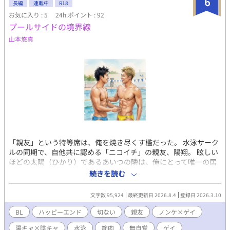
6
長編
連載中
R18
お気に入り : 5
24h.ポイント : 92
プールサイドの境界線
山本悠真
「親友」という特等席は、俺を焼き尽くす檻だった。 水泳サーク
ルの同期で、自他共に認める「ニコイチ」の親友、陽翔。 眩しい
ほどの太陽（ひかり）であるあいつの隣は、俺にとって唯一の居
場所であり、同時に地獄でもあった。 肩が触れ合う距離。混ざり
続きを読む
合う汗と塩素の匂い。 「お前は最高の親友だ」と笑うあいつに、
俺は何度殺されただろう。 抑えきれない欲情を、自分を痛めつけ
文字数 95,924
最終更新日 2026.8.4
登録日 2026.3.10
るような筋トレの負荷にすり替えて、 今日も俺は「最高の親友」
という仮面を被り続ける。 ――あの日、あのシャワー室で、あい
BL
ハッピーエンド
切ない
親友
ノンケ×ゲイ
つの「秘密」を暴いてしまうまでは。 触れてもいいのに、愛せな
陽キャ×陰キャ
水泳
筋肉
無自覚
ゲイ