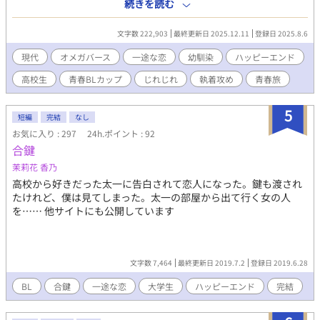
愛してくる鉄堅から逃げる事にした。オメガバース執着です。 ◆
続きを読む
完結済みです。いつもながら読んで下さった皆様に感謝です。 ◆
表紙絵を、花々緒さんが描いて下さいました(*^^*)。葉月を常に
文字数 222,903
最終更新日 2025.12.11
登録日 2025.8.6
守りたい一途な鉄堅と、ひたすら逃げたい意地っぱりな葉月。
現代
オメガバース
一途な恋
幼馴染
ハッピーエンド
高校生
青春BLカップ​
じれじれ
執着攻め
青春旅
5
短編
完結
なし
お気に入り : 297
24h.ポイント : 92
合鍵
茉莉花 香乃
高校から好きだった太一に告白されて恋人になった。鍵も渡され
たけれど、僕は見てしまった。太一の部屋から出て行く女の人
を…… 他サイトにも公開しています
文字数 7,464
最終更新日 2019.7.2
登録日 2019.6.28
BL
合鍵
一途な恋
大学生
ハッピーエンド
完結