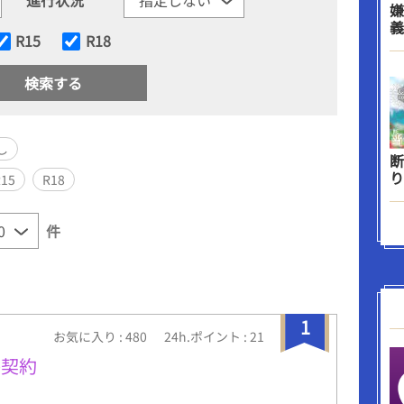
嫌
義
R15
R18
し
断
り
R15
R18
件
1
お気に入り : 480
24h.ポイント : 21
番契約