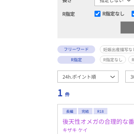
R指定なし
R指定
フリーワード
妊娠出産描写な
R指定
R指定なし
1
件
長編
完結
R18
後天性オメガの合理的な
キザキ ケイ