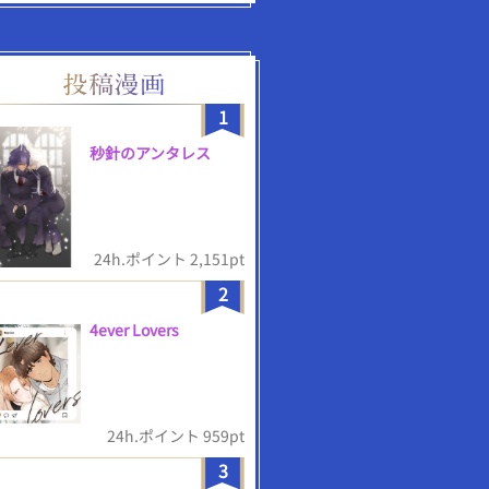
1
秒針のアンタレス
24h.ポイント 2,151pt
2
4ever Lovers
24h.ポイント 959pt
3