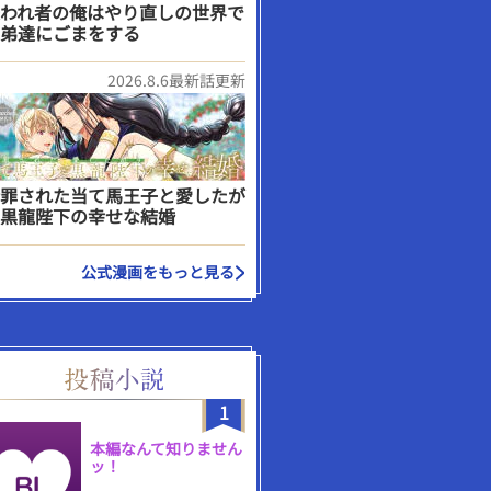
われ者の俺はやり直しの世界で
弟達にごまをする
2026.8.6最新話更新
罪された当て馬王子と愛したが
黒龍陛下の幸せな結婚
公式漫画をもっと見る
1
本編なんて知りません
ッ！