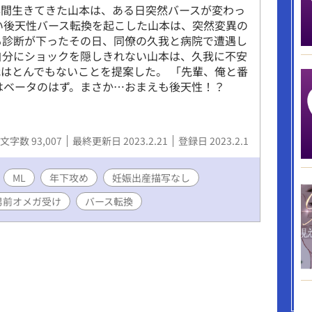
年間生きてきた山本は、ある日突然バースが変わっ
い後天性バース転換を起こした山本は、突然変異の
も診断が下ったその日、同僚の久我と病院で遭遇し
自分にショックを隠しきれない山本は、久我に不安
はとんでもないことを提案した。 「先輩、俺と番
はベータのはず。まさか…おまえも後天性！？
文字数 93,007
最終更新日 2023.2.21
登録日 2023.2.1
ML
年下攻め
妊娠出産描写なし
男前オメガ受け
バース転換