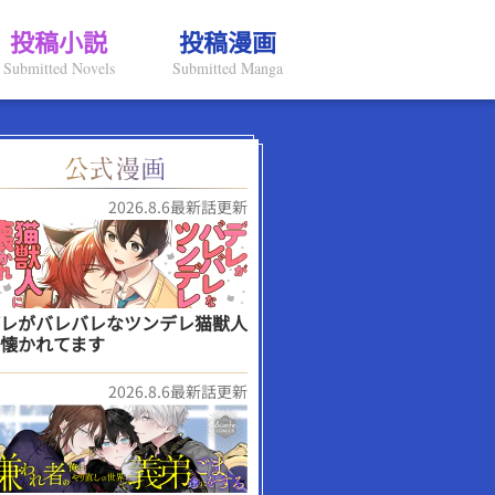
投稿小説
投稿漫画
Submitted Novels
Submitted Manga
2026.8.6最新話更新
レがバレバレなツンデレ猫獣人
懐かれてます
2026.8.6最新話更新