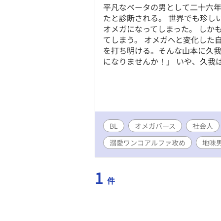
平凡なベータの男として二十六
たと診断される。 世界でも珍し
オメガになってしまった。 しか
てしまう。 オメガへと変化した
を打ち明ける。そんな山本に久我
になりませんか！」 いや、久我
BL
オメガバース
社会人
溺愛ワンコアルファ攻め
地味
1
件