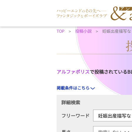
TOP
投稿小説
妊娠出産描写な
アルファポリス
で投稿されているB
掲載条件はこちら
詳細検索
フリーワード
長さ