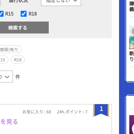
嫌
義
R15
R18
放尿)有り
断
り
R15
R18
件
1
お気に入り : 68
24h.ポイント : 7
夢を見る