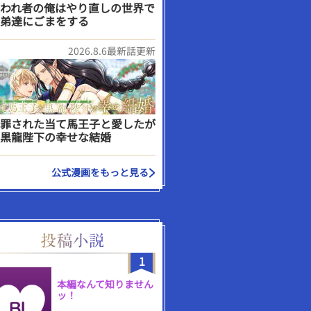
われ者の俺はやり直しの世界で
弟達にごまをする
2026.8.6最新話更新
罪された当て馬王子と愛したが
黒龍陛下の幸せな結婚
公式漫画をもっと見る
1
本編なんて知りません
ッ！