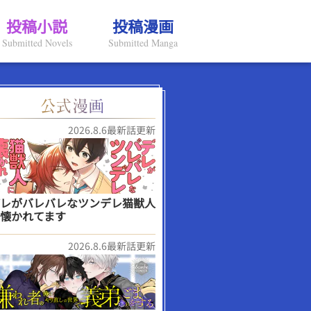
投稿小説
投稿漫画
Submitted Novels
Submitted Manga
2026.8.6最新話更新
レがバレバレなツンデレ猫獣人
懐かれてます
2026.8.6最新話更新