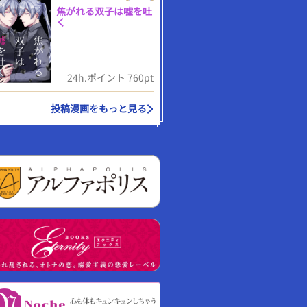
焦がれる双子は嘘を吐
く
24h.ポイント 760pt
投稿漫画をもっと見る