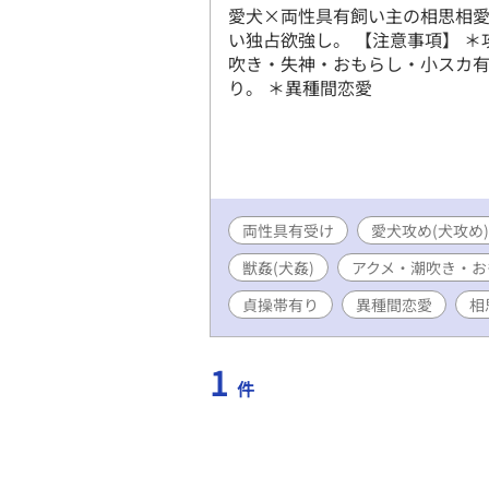
愛犬×両性具有飼い主の相思相愛
い独占欲強し。 【注意事項】 ＊
吹き・失神・おもらし・小スカ有り
り。 ＊異種間恋愛
両性具有受け
愛犬攻め(犬攻め)
獣姦(犬姦)
アクメ・潮吹き・お
貞操帯有り
異種間恋愛
相
1
件