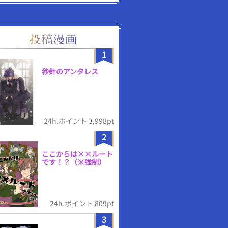
1
秒針のアンタレス
24h.ポイント 3,998pt
2
ここからは××ルート
です！？（※強制）
24h.ポイント 809pt
3