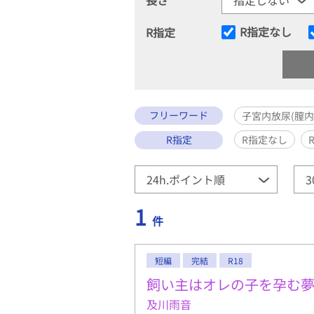
R指定なし
R指定
フリーワード
子宮内放尿(膣内
R指定
R指定なし
1
件
短編
完結
R18
飼い主はオレの子を孕む
及川雨音