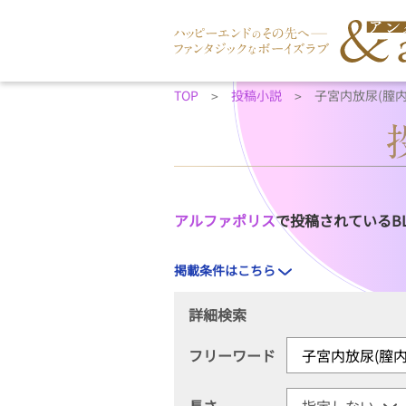
TOP
投稿小説
子宮内放尿(膣
アルファポリス
で投稿されているB
掲載条件はこちら
詳細検索
フリーワード
長さ